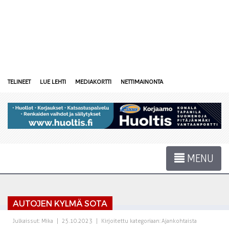
TELINEET
LUE LEHTI
MEDIAKORTTI
NETTIMAINONTA
MENU
AUTOJEN KYLMÄ SOTA
Julkaissut:
Mika
|
25.10.2023
|
Kirjoitettu kategoriaan:
Ajankohtaista