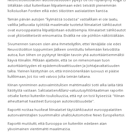
Neuvostoliittolaisen autoteollisuuden ylpeys oli iso ruplahymy Volga. Ei
siitäkään ollut kuitenkaan kilpailemaan edes selvästi pienemmän
kokoluokan Fordien eikä edes silloisten aasialaisten kanssa.
Tämän päivän autojen ”kylmässä sodassa” vastakkain ei ole laatu,
vaikka jatkuvalla syötöllä maailmalle tuotetut kiinalaiset sähköautot
ovat eurooppalaisia kilpailijoitaan edullisempia. Kiinalaiset sähköautot
ovat yksiselitteisesti erinomaisia. Eivätkä ne ole pöhkön näköisiäkään.
Sivumennen sanoen olen aina ihmetellytkin, ettei Venäjälle ole edes
Neuvostoliiton loppumisen jälkeen onnistuttu tekemään kelvollista
autoa, kun siihen on pystynyt Venäjän tavoin yhä autoritäärisemmäksi
käyvä Kiinakin. Pitkään ajattelin, että se on nimenomaan tuon
autoritäärisyyden eli epädemokraattisuuden ja johtajavaltaisuuden
takia. Yleinen käsityshän on, että insinöörienkään luovuus ei pääse
kukkimaan, jos iso veli valvoo joka seinän takana.
Kiinan rynniminen autovalmistuksen mahtimaaksi sotii aika lailla tätä
käsitystä vastaan. Saksalaisen
Allianz-vakuutusyhtiön
laatiman raportin
otsake kertoi kuitenkin toukokuussa, että nyt on tosi kyseessä: ”Kiinan
aiheuttamat haasteet Euroopan autoteollisuudelle”.
Raportti nostaa huokeat kiinalaiset täyssähköautot eurooppalaisten
autonvalmistajien suurimmaksi uhaksi, Automotive News Europe kertoi.
Raportti muistutti, että Eurooppa on kuitenkin edelleen alan
ylivoimainen vientimahti maailmassa.