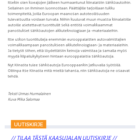
Itsekin olen koeajojen jälkeen hurmaantunut kiinalaisiin sähköautoihin.
Sellainen on ihminen luonnostaan. Päättäjille tarjoillaan tukku
toimenpiteitä, joilla Euroopan maanosan autoteollisuuden
tulevaisuutta voidaan turvata. Niihin kuuluvat muun muassa kiinalaisille
autoille asetettavat tuontitullit sekä entistä voimakkaammat
panostukset sähköautojen akkuteknologiaan ja -materiaaleihin.
Itse uskon tuontitulleja enemmän eurooppalaisten autovalmistajien
voimakkaampaan panostukseen akkuteknologiaan- ja materiaaleihin.
Ja tietysti siihen, että löydettäisiin keinoja valmistaa ja samalla myös
myydä kilpailukykyiseen hintaan eurooppalaisia sähköautoja.
Nyt Kiinasta tulee sähköautoja Eurooppaankin jatkuvalla syötöllä.
Oltiinpa itse Kiinasta mitä mieltä tahansa, niin sähköautoja ne osaavat
tehdä.
Teksti Urmas Hurmalainen
Kuva Mika Salomaa
UUTISKIRJE
// TILAA TÄSTÄ KAASUJALAN UUTISKIRJE //