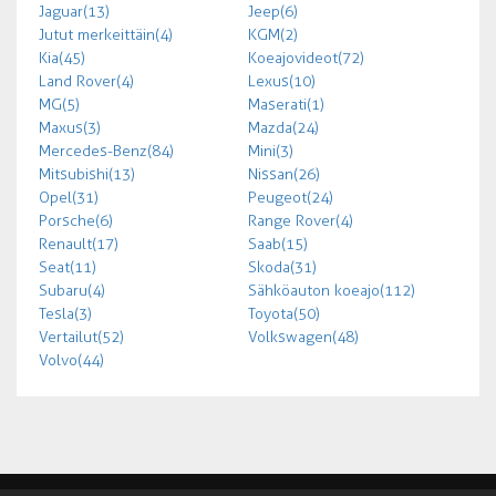
Jaguar (13)
Jeep (6)
Jutut merkeittäin (4)
KGM (2)
Kia (45)
Koeajovideot (72)
Land Rover (4)
Lexus (10)
MG (5)
Maserati (1)
Maxus (3)
Mazda (24)
Mercedes-Benz (84)
Mini (3)
Mitsubishi (13)
Nissan (26)
Opel (31)
Peugeot (24)
Porsche (6)
Range Rover (4)
Renault (17)
Saab (15)
Seat (11)
Skoda (31)
Subaru (4)
Sähköauton koeajo (112)
Tesla (3)
Toyota (50)
Vertailut (52)
Volkswagen (48)
Volvo (44)