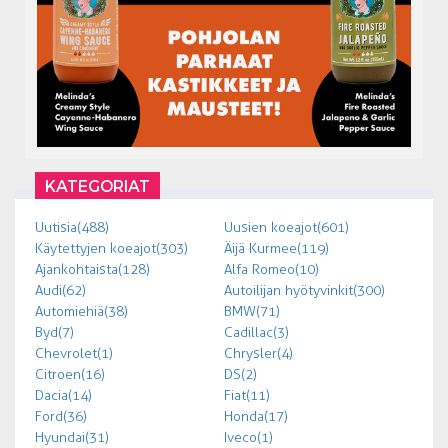
KATEGORIAT
Uutisia (488)
Uusien koeajot (601)
Käytettyjen koeajot (303)
Äijä Kurmee (119)
Ajankohtaista (128)
Alfa Romeo (10)
Audi (62)
Autoilijan hyötyvinkit (300)
Automiehiä (38)
BMW (71)
Byd (7)
Cadillac (3)
Chevrolet (1)
Chrysler (4)
Citroen (16)
DS (2)
Dacia (14)
Fiat (11)
Ford (36)
Honda (17)
Hyundai (31)
Iveco (1)