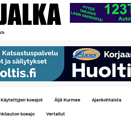
NTA
Käytettyjen koeajot
Äijä Kurmee
Ajankohtaista
hköauton koeajo
Vertailut