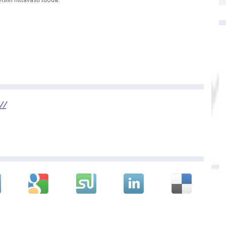
isiin riittävästi tuoda.
//