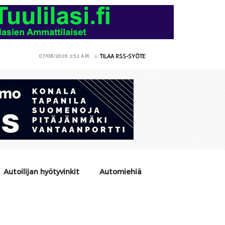
TILAA RSS-SYÖTE
07/08/2026
2:52 A.M.
Autoilijan hyötyvinkit
Automiehiä