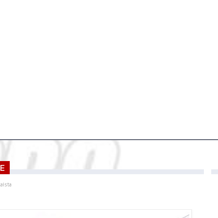
LE
aista