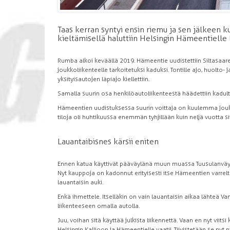
Taas kerran syntyi ensin riemu ja sen jälkeen ku
kieltämisellä haluttiin Helsingin Hämeentielle l
Rumba alkoi keväällä 2019. Hämeentie uudistettiin Siltasaarenk
joukkoliikenteelle tarkoitetuksi kaduksi. Tontille ajo, huolto- 
yksityisautojen läpiajo kiellettiin.
Samalla suurin osa henkilöautoliikenteestä häädettiin kadulta
Hämeentien uudistuksessa suurin voittaja on kuulemma joukko
tiloja oli huhtikuussa enemmän tyhjillään kuin neljä vuotta si
Lauantaibisnes kärsii eniten
Ennen katua käyttivät pääväylänä muun muassa Tuusulanväylältä
Nyt kauppoja on kadonnut erityisesti itse Hämeen­tien varrel
lauantaisin auki.
Enkä ihmettele. Itselläkin on vain lauantaisin aikaa lähteä V
liikenteeseen omalla autolla.
Juu, voihan sitä käyttää julkista liikennettä. Vaan en nyt viitsi 
Helsingin Kallioon ja Hämeentielle vaatii. Tiivistetään se nyt n