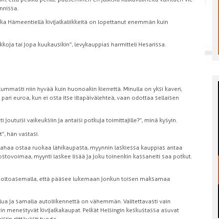
nnissa.
nka Hämeentiellä kivijalkaliikkeitä on lopettanut enemmän kuin
iikkoja tai jopa kuukausikin”, levykauppias harmitteli Hesarissa.
kummasti niin hyvää kuin huonoakin kierrettä. Minulla on yksi kaveri,
ri euroa, kun ei osta itse iltapäivälehteä, vaan odottaa sellaisen
ti joutuisi vaikeuksiin ja antaisi potkuja toimittajille?”, minä kysyin.
t”, hän vastasi.
n rahaa ostaa ruokaa lähikaupasta, myynnin laskiessa kauppias antaa
tovoimaa, myynti laskee lisää ja joku toinenkin kassaneiti saa potkut.
a huoltoasemalla, että pääsee lukemaan jonkun toisen maksamaa
ua ja samalla autoliikennettä on vähemmän. Valitettavasti vain
kuin menestyvät kivijalkakaupat. Pelkät Helsingin keskustassa asuvat