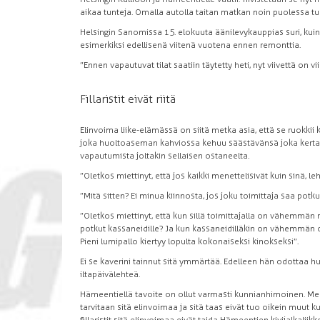
aikaa tunteja. Omalla autolla taitan matkan noin puolessa tu
Helsingin Sanomissa 15. elokuuta äänilevykauppias suri, kui
esimerkiksi edellisenä viitenä vuotena ennen remonttia.
”Ennen vapautuvat tilat saatiin täytetty heti, nyt viivettä on v
Fillaristit eivät riitä
Elinvoima liike-elämässä on siitä metka asia, että se ruokkii 
joka huoltoaseman kahviossa kehuu säästävänsä joka kerta pa
vapautumista joltakin sellaisen ostaneelta.
”Oletkos miettinyt, että jos kaikki menettelisivät kuin sinä, leh
”Mitä sitten? Ei minua kiinnosta, jos joku toimittaja saa potku
”Oletkos miettinyt, että kun sillä toimittajalla on vähemmä
potkut kassaneidille? Ja kun kassaneidilläkin on vähemmän os
Pieni lumipallo kiertyy lopulta kokonaiseksi kinokseksi”.
Ei se kaverini tainnut sitä ymmärtää. Edelleen hän odotta
iltapäivälehteä.
Hämeentiellä tavoite on ollut varmasti kunnianhimoinen. Mel
tarvitaan sitä elinvoimaa ja sitä taas eivät tuo oikein muut 