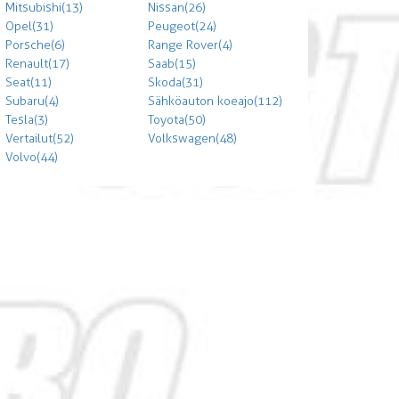
Mitsubishi (13)
Nissan (26)
Opel (31)
Peugeot (24)
Porsche (6)
Range Rover (4)
Renault (17)
Saab (15)
Seat (11)
Skoda (31)
Subaru (4)
Sähköauton koeajo (112)
Tesla (3)
Toyota (50)
Vertailut (52)
Volkswagen (48)
Volvo (44)