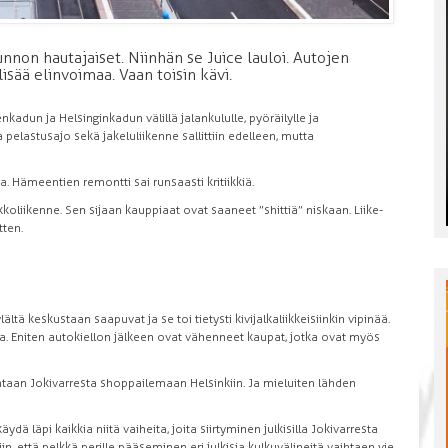
nnon hautajaiset. Niinhän se Juice lauloi. Autojen
isää elinvoimaa. Vaan toisin kävi.
adun ja Helsinginkadun välillä jalankululle, pyöräilylle ja
ja pelastusajo sekä jakeluliikenne sallittiin edelleen, mutta
. Hämeentien remontti sai runsaasti kritiikkiä.
liikenne. Sen sijaan kauppiaat ovat saaneet ”shittiä” niskaan. Liike­
tten.
 keskustaan saapuvat ja se toi tietysti kivijalkaliikkeisiinkin vipinää.
ta. Eniten autokiellon jälkeen ovat vähenneet kaupat, jotka ovat myös
antaan Jokivarresta shoppailemaan Helsinkiin. Ja mieluiten lähden
käydä läpi kaikkia niitä vaiheita, joita siirtyminen julkisilla Jokivarresta
iin, että pelkkä perille pääseminen eri julkisia kulkuvälineitä vaihtaen vie