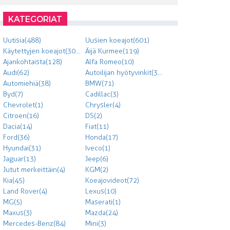
KATEGORIAT
Uutisia (488)
Uusien koeajot (601)
Käytettyjen koeajot (303)
Äijä Kurmee (119)
Ajankohtaista (128)
Alfa Romeo (10)
Audi (62)
Autoilijan hyötyvinkit (300)
Automiehiä (38)
BMW (71)
Byd (7)
Cadillac (3)
Chevrolet (1)
Chrysler (4)
Citroen (16)
DS (2)
Dacia (14)
Fiat (11)
Ford (36)
Honda (17)
Hyundai (31)
Iveco (1)
Jaguar (13)
Jeep (6)
Jutut merkeittäin (4)
KGM (2)
Kia (45)
Koeajovideot (72)
Land Rover (4)
Lexus (10)
MG (5)
Maserati (1)
Maxus (3)
Mazda (24)
Mercedes-Benz (84)
Mini (3)