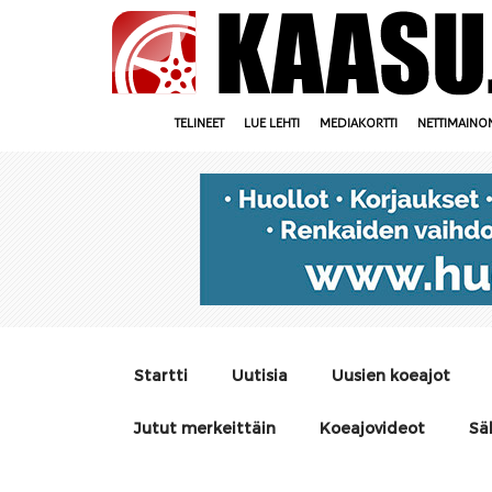
TELINEET
LUE LEHTI
MEDIAKORTTI
NETTIMAINO
Startti
Uutisia
Uusien koeajot
Jutut merkeittäin
Koeajovideot
Sä