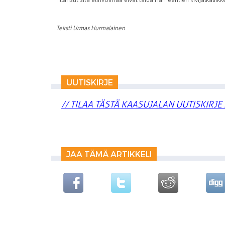
fillaristit sitä elinvoimaa eivät taida Hämeentien kivijalkaliikke
Teksti Urmas Hurmalainen
UUTISKIRJE
// TILAA TÄSTÄ KAASUJALAN UUTISKIRJE 
JAA TÄMÄ ARTIKKELI