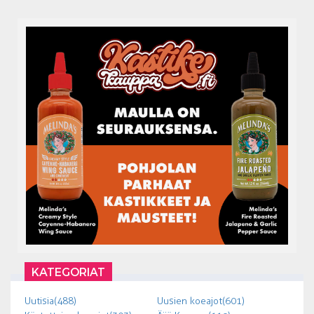
KATEGORIAT
Uutisia (488)
Uusien koeajot (601)