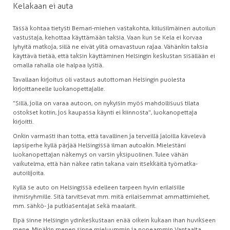
Kelakaan ei auta
Tässä kohtaa tietysti Bemari-miehen vastakohta, kiilusilmäinen autoilun
vastustaja, kehottaa käyttämään taksia. Vaan kun se Kela ei korvaa
lyhyitä matkoja, sillä ne eivät ylitä omavastuun rajaa. Vähänkin taksia
käyttävä tietää, että taksin käyttäminen Helsingin keskustan sisällään ei
omalla rahalla ole halpaa lystiä.
Tavallaan kirjoitus oli vastaus autottoman Helsingin puolesta
kirjoittaneelle luokanopettajalle.
”Sillä, jolla on varaa autoon, on nykyisin myös mahdollisuus tilata
ostokset kotiin, jos kaupassa käynti ei kiinnosta”, luokanopettaja
kirjoitti.
Onkin varmasti ihan totta, että tavallinen ja terveillä jaloilla kävelevä
lapsiperhe kyllä pärjää Helsingissä ilman autoakin. Mielestäni
luokanopettajan näkemys on varsin yksipuolinen. Tulee vähän
vaikutelma, että hän näkee ratin takana vain itsekkäitä työmatka-
autoilijoita.
Kyllä se auto on Helsingissä edelleen tarpeen hyvin erilaisille
ihmisryhmille. Sitä tarvitsevat mm. mitä erilaisemmat ammattimiehet,
mm. sähkö- ja putkiasentajat sekä maalarit.
Eipä sinne Helsingin ydinkeskustaan enää oikein kukaan ihan huvikseen
mene. Minäkin menen sinne mieluummin ja nopeammin Vantaalta