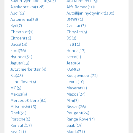
Käytettyjen koeajot (303)
Äijä Kurmee (119)
Ajankohtaista (128)
Alfa Romeo (10)
Audi (62)
Autoilijan hyötyvinkit (300)
Automiehiä (38)
BMW (71)
Byd (7)
Cadillac (3)
Chevrolet (1)
Chrysler (4)
Citroen (16)
DS (2)
Dacia (14)
Fiat (11)
Ford (36)
Honda (17)
Hyundai (31)
Iveco (1)
Jaguar (13)
Jeep (6)
Jutut merkeittäin (4)
KGM (2)
Kia (45)
Koeajovideot (72)
Land Rover (4)
Lexus (10)
MG (5)
Maserati (1)
Maxus (3)
Mazda (24)
Mercedes-Benz (84)
Mini (3)
Mitsubishi (13)
Nissan (26)
Opel (31)
Peugeot (24)
Porsche (6)
Range Rover (4)
Renault (17)
Saab (15)
Seat (11)
Skoda (31)