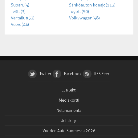
Subaru (4)
Sähköauton koeajo (112)
Tesla (3)
Toyota (50)
Vertailut (52)
Volkswagen (48)
Volvo (44)
Twitter
Facebook
RSS Feed
Lue lehti
Mediakortti
Nettimainonta
Uutiskirje
Vuoden Auto Suomessa 2026