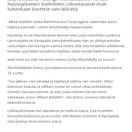
huonojalkainen ikäihminen. Liikuntavaivat eivät
kuitenkaan koettele vain iäkkäitä.
”Älkää häätäkö meitä ikäihmisiä pois kaupungista vaatimalla auton
käyttöä pannaan”, vetosi tietokirjailija Katajanokalta.
Kirjoittaja ei ole kiilusilmäinen Bemari-mies, joka röhnöttää ruuhkissa
Länsiväylällä tai Itäväylällä aamukahdeksalta. Hän on yksityisautoilun
vastustajien kanssa täysin samaa mieltä siitä, että tavallinen arkiliikunta
kävellen, pyöräillen tai julkisia käyttäen pitää meidät kaikki kunnossa.
Vaan entä, jos olet vaivainen vanhus, jonka liikuntakyky on huono?
Tietokirjailijakin kertoo pyöräilleensä nuorena ja terveenä keskustassa
23 vuotta.
”Sen jälkeen olen kävellyt ja käyttänyt julkisia vain nimeksi. Sitten
liukastuin kadulla, ja nilkkani murtui. En voinut ottaa askeltakaan.
Onneksi taloudessamme oli auto, jolla mieheni kärräsi minut
sairaalaan, jossa nilkkani leikattiin”, hän kertoo omansa elämänsä
käännekohdassa.
Leikkauskohtaan tuli vaarallinen ja märkivä haava, jota hoidettiin
terveyskeskuksessa puoli vuotta. Viikoittaisiin hoitoihin ei kipsijalalla
ollut pääsyä ilman miehen autoa.