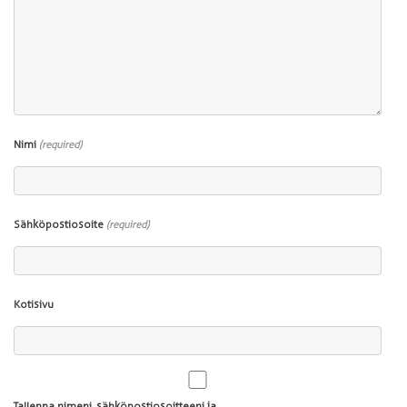
Nimi
(required)
Sähköpostiosoite
(required)
Kotisivu
Tallenna nimeni, sähköpostiosoitteeni ja