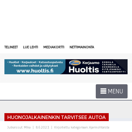
TELINEET
LUE LEHTI
MEDIAKORTTI
NETTIMAINONTA
MENU
HUONOJALKAINENKIN TARVITSEE AUTOA
Julkaissut:
Mika
|
8.6.2023
|
Kirjoitettu kategoriaan:
Ajankohtaista