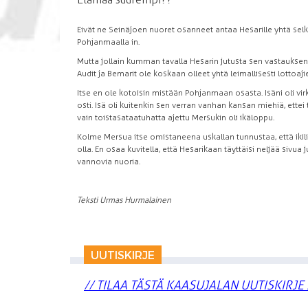
Eivät ne Seinäjoen nuoret osanneet antaa Hesarille yhtä sel
Pohjanmaalla in.
Mutta jollain kumman tavalla Hesarin jutusta sen vastauksen
Audit ja Bemarit ole koskaan olleet yhtä leimallisesti lottoaj
Itse en ole kotoisin mistään Pohjanmaan osasta. Isäni oli vi
osti. Isä oli kuitenkin sen verran vanhan kansan miehiä, ette
vain toistasataatuhatta ajettu Mersukin oli ikäloppu.
Kolme Mersua itse omistaneena uskallan tunnustaa, että ikiliik
olla. En osaa kuvitella, että Hesarikaan täyttäisi neljää siv
vannovia nuoria.
Teksti Urmas Hurmalainen
UUTISKIRJE
// TILAA TÄSTÄ KAASUJALAN UUTISKIRJE 