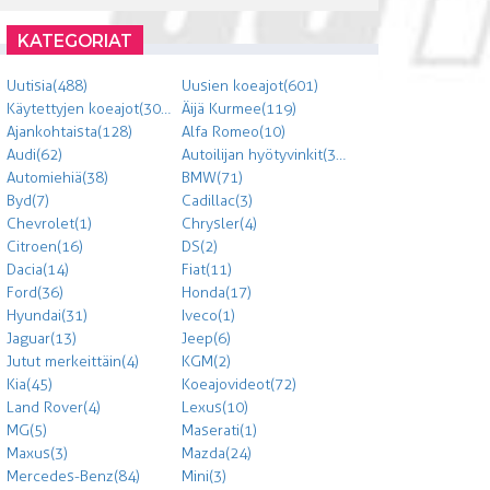
KATEGORIAT
Uutisia (488)
Uusien koeajot (601)
Käytettyjen koeajot (303)
Äijä Kurmee (119)
Ajankohtaista (128)
Alfa Romeo (10)
Audi (62)
Autoilijan hyötyvinkit (300)
Automiehiä (38)
BMW (71)
Byd (7)
Cadillac (3)
Chevrolet (1)
Chrysler (4)
Citroen (16)
DS (2)
Dacia (14)
Fiat (11)
Ford (36)
Honda (17)
Hyundai (31)
Iveco (1)
Jaguar (13)
Jeep (6)
Jutut merkeittäin (4)
KGM (2)
Kia (45)
Koeajovideot (72)
Land Rover (4)
Lexus (10)
MG (5)
Maserati (1)
Maxus (3)
Mazda (24)
Mercedes-Benz (84)
Mini (3)