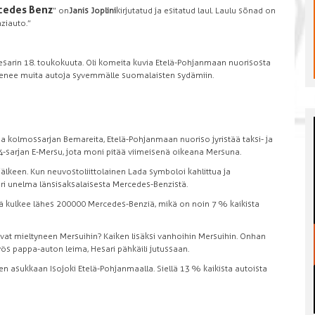
cedes Benz
” on
Janis Joplini
kirjutatud ja esitatud laul. Laulu sõnad on
i auto.”
 Hesarin 18. toukokuuta. Oli komeita kuvia Etelä-Pohjanmaan nuorisosta
 menee muita autoja syvemmälle suomalaisten sydämiin.
kolmossarjan Bemareita, Etelä-Pohjanmaan nuoriso jyristää taksi- ja
124-sarjan E-Mersu, jota moni pitää viimeisenä oikeana Mersuna.
keen. Kun neuvostoliittolainen Lada symboloi kahlittua ja
uuri unelma länsisaksalaisesta Mercedes-Benzistä.
lä kulkee lähes 200 000 Mercedes-Benziä, mikä on noin 7 % kaikista
uvat mieltyneen Mersuihin? Kaiken lisäksi vanhoihin Mersuihin. Onhan
ös pappa-auton leima, Hesari pähkäili jutussaan.
asukkaan Isojoki Etelä-Pohjanmaalla. Siellä 13 % kaikista autoista