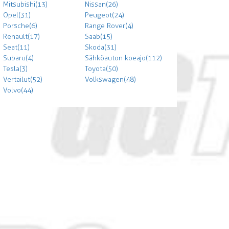
Mitsubishi (13)
Nissan (26)
Opel (31)
Peugeot (24)
Porsche (6)
Range Rover (4)
Renault (17)
Saab (15)
Seat (11)
Skoda (31)
Subaru (4)
Sähköauton koeajo (112)
Tesla (3)
Toyota (50)
Vertailut (52)
Volkswagen (48)
Volvo (44)