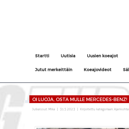
Startti
Uutisia
Uusien koeajot
Jutut merkeittäin
Koeajovideot
Sä
OI LUOJA, OSTA MULLE MERCEDES-BENZ!
Julkaissut:
Mika
|
31.5.2023
|
Kirjoitettu kategoriaan:
Ajankohta