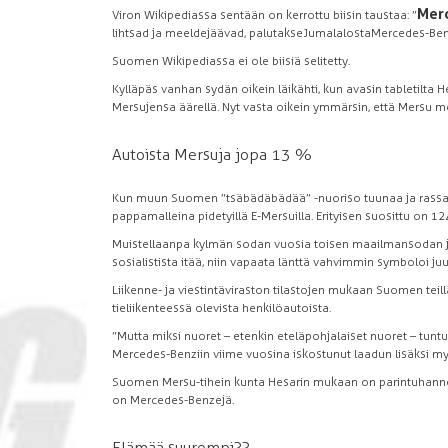
Mer
Viron Wikipediassa sentään on kerrottu biisin taustaa: ”
lihtsad ja meeldejäävad, palutakse Jumalal osta Mercedes-Benz
Suomen Wikipediassa ei ole biisiä selitetty.
Kylläpäs vanhan sydän oikein läikähti, kun avasin tabletilta
Mersujensa äärellä. Nyt vasta oikein ymmärsin, että Mersu
Autoista Mersuja jopa 13 %
Kun muun Suomen ”tsäbädäbädää” -nuoriso tuunaa ja rassaa 
pappamalleina pidetyillä E-Mersuilla. Erityisen suosittu on 
Muistellaanpa kylmän sodan vuosia toisen maailmansodan jäl
sosialistista itää, niin vapaata länttä vahvimmin symboloi j
Liikenne- ja viestintäviraston tilastojen mukaan Suomen teil
tieliikenteessä olevista henkilöautoista.
”Mutta miksi nuoret – etenkin eteläpohjalaiset nuoret – tunt
Mercedes-Benziin viime vuosina iskostunut laadun lisäksi my
Suomen Mersu-tihein kunta Hesarin mukaan on parintuhannen 
on Mercedes-Benzejä.
Elämää suurempi??