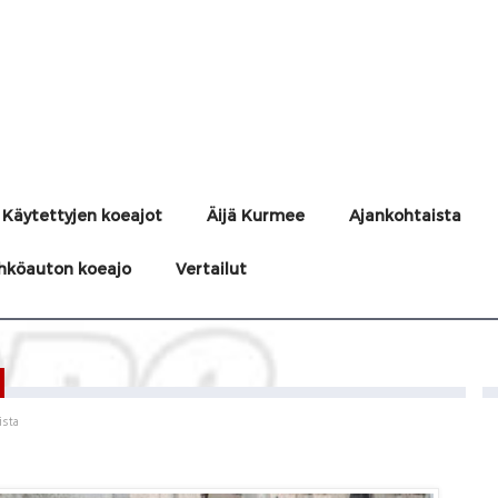
Käytettyjen koeajot
Äijä Kurmee
Ajankohtaista
hköauton koeajo
Vertailut
ista