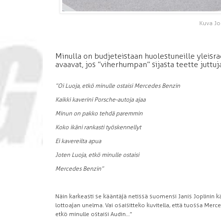
Kuva Jo
Minulla on budjeteistaan huolestuneille yleisrad
avaavat, jos ”viherhumpan” sijasta teette jutt
”Oi Luoja, etkö minulle ostaisi Mercedes Benzin
Kaikki kaverini Porsche-autoja ajaa
Minun on pakko tehdä paremmin
Koko ikäni rankasti työskennellyt
Ei kavereilta apua
Joten Luoja, etkö minulle ostaisi
Mercedes Benzin”
Näin karkeasti se kääntäjä netissä suomensi Janis Joplinin
lottoajan unelma. Vai osaisitteko kuvitella, että tuossa Merced
etkö minulle ostaisi Audin…”