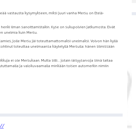
keää vastausta kysymykseen, miksi juuri vanha Mersu on Etelä-
 henki ilman sanoittamistakin. Kyse on sukupolvien jatkumosta. Eivät
ien unelmia kuin Mersu.
rkamies, jolle Mersu jäi toteuttamattomaksi unelmaksi. Volvon hän kyllä
i tohtinut toteuttaa unelmaansa käytetyllä Mersulla: hänen silmissään
kuja ei ole Mersukaan. Mutta silti… jotain iäisyysarvoja siinä taitaa
ua jututtamalla ja valokuvaamalla minkään toisen automerkin nimiin
//