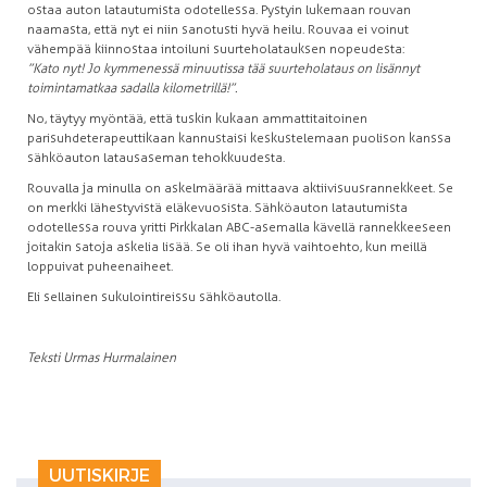
ostaa auton latautumista odotellessa. Pystyin lukemaan rouvan
naamasta, että nyt ei niin sanotusti hyvä heilu. Rouvaa ei voinut
vähempää kiinnostaa intoiluni suurteholatauksen nopeudesta:
”Kato nyt! Jo kymmenessä minuutissa tää suurteholataus on lisännyt
toimintamatkaa sadalla kilometrillä!”.
No, täytyy myöntää, että tuskin kukaan ammattitaitoinen
parisuhdeterapeuttikaan kannustaisi keskustelemaan puolison kanssa
sähköauton latausaseman tehokkuudesta.
Rouvalla ja minulla on askelmäärää mittaava aktiivisuusrannekkeet. Se
on merkki lähestyvistä eläkevuosista. Sähköauton latautumista
odotellessa rouva yritti Pirkkalan ABC-asemalla kävellä rannekkeeseen
joitakin satoja askelia lisää. Se oli ihan hyvä vaihtoehto, kun meillä
loppuivat puheenaiheet.
Eli sellainen sukulointireissu sähköautolla.
Teksti Urmas Hurmalainen
UUTISKIRJE