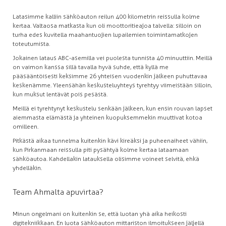
Latasimme kalliin sähköauton reilun 400 kilometrin reissulla kolme
kertaa. Valtaosa matkasta kun oli moottoritieajoa talvella: silloin on
turha edes kuvitella maahantuojien lupailemien toimintamatkojen
toteutumista.
Jokainen lataus ABC-asemilla vei puolesta tunnista 40 minuuttiin. Meillä
on vaimon kanssa sillä tavalla hyvä suhde, että kyllä me
pääsääntöisesti keksimme 26 yhteisen vuodenkin jälkeen puhuttavaa
keskenämme. Yleensähän keskusteluyhteys tyrehtyy viimeistään silloin,
kun muksut lentävät pois pesästä.
Meillä ei tyrehtynyt keskustelu senkään jälkeen, kun ensin rouvan lapset
aiemmasta elämästä ja yhteinen kuopuksemmekin muuttivat kotoa
omilleen.
Pitkästä aikaa tunnelma kuitenkin kävi kireäksi ja puheenaiheet vähiin,
kun Pirkanmaan reissulla piti pysähtyä kolme kertaa lataamaan
sähköautoa. Kahdellakin latauksella olisimme voineet selvitä, ehkä
yhdelläkin.
Team Ahmalta apuvirtaa?
Minun ongelmani on kuitenkin se, että luotan yhä aika heikosti
digitekniikkaan. En luota sähköauton mittariston ilmoitukseen jäljellä