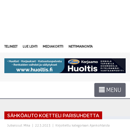
TELINEET
LUE LEHTI
MEDIAKORTTI
NETTIMAINONTA
MENU
SÄHKÖAUTO KOETTELI PARISUHDETTA
Julkaissut:
Mika
|
22.5.2023
|
Kirjoitettu kategoriaan:
Ajankohtaista