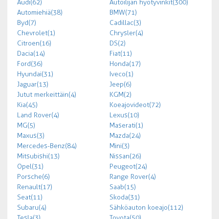
Audi (62)
Autoilijan hyötyvinkit (300)
Automiehiä (38)
BMW (71)
Byd (7)
Cadillac (3)
Chevrolet (1)
Chrysler (4)
Citroen (16)
DS (2)
Dacia (14)
Fiat (11)
Ford (36)
Honda (17)
Hyundai (31)
Iveco (1)
Jaguar (13)
Jeep (6)
Jutut merkeittäin (4)
KGM (2)
Kia (45)
Koeajovideot (72)
Land Rover (4)
Lexus (10)
MG (5)
Maserati (1)
Maxus (3)
Mazda (24)
Mercedes-Benz (84)
Mini (3)
Mitsubishi (13)
Nissan (26)
Opel (31)
Peugeot (24)
Porsche (6)
Range Rover (4)
Renault (17)
Saab (15)
Seat (11)
Skoda (31)
Subaru (4)
Sähköauton koeajo (112)
Tesla (3)
Toyota (50)