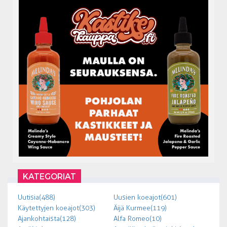
KATEGORIAT
Uutisia (488)
Uusien koeajot (601)
Käytettyjen koeajot (303)
Äijä Kurmee (119)
Ajankohtaista (128)
Alfa Romeo (10)