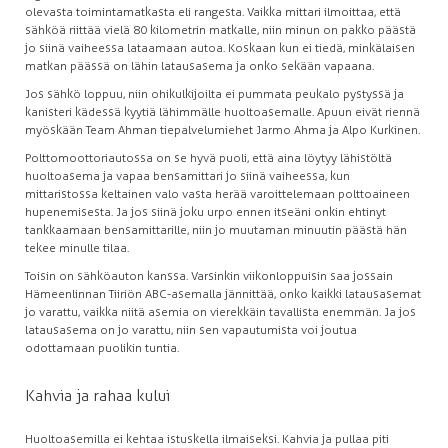
olevasta toimintamatkasta eli rangesta. Vaikka mittari ilmoittaa, että
sähköä riittää vielä 80 kilometrin matkalle, niin minun on pakko päästä
jo siinä vaiheessa lataamaan autoa. Koskaan kun ei tiedä, minkälaisen
matkan päässä on lähin latausasema ja onko sekään vapaana.
Jos sähkö loppuu, niin ohikulkijoilta ei pummata peukalo pystyssä ja
kanisteri kädessä kyytiä lähimmälle huoltoasemalle. Apuun eivät riennä
myöskään Team Ahman tiepalvelumiehet Jarmo Ahma ja Alpo Kurkinen.
Polttomoottoriautossa on se hyvä puoli, että aina löytyy lähistöltä
huoltoasema ja vapaa bensamittari jo siinä vaiheessa, kun
mittaristossa keltainen valo vasta herää varoittelemaan polttoaineen
hupenemisesta. Ja jos siinä joku urpo ennen itseäni onkin ehtinyt
tankkaamaan bensamittarille, niin jo muutaman minuutin päästä hän
tekee minulle tilaa.
Toisin on sähköauton kanssa. Varsinkin viikonloppuisin saa jossain
Hämeenlinnan Tiiriön ABC-asemalla jännittää, onko kaikki latausasemat
jo varattu, vaikka niitä asemia on vierekkäin tavallista enemmän. Ja jos
latausasema on jo varattu, niin sen vapautumista voi joutua
odottamaan puolikin tuntia.
Kahvia ja rahaa kului
Huoltoasemilla ei kehtaa istuskella ilmaiseksi. Kahvia ja pullaa piti