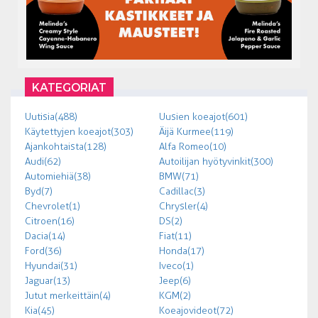
KATEGORIAT
Uutisia (488)
Uusien koeajot (601)
Käytettyjen koeajot (303)
Äijä Kurmee (119)
Ajankohtaista (128)
Alfa Romeo (10)
Audi (62)
Autoilijan hyötyvinkit (300)
Automiehiä (38)
BMW (71)
Byd (7)
Cadillac (3)
Chevrolet (1)
Chrysler (4)
Citroen (16)
DS (2)
Dacia (14)
Fiat (11)
Ford (36)
Honda (17)
Hyundai (31)
Iveco (1)
Jaguar (13)
Jeep (6)
Jutut merkeittäin (4)
KGM (2)
Kia (45)
Koeajovideot (72)