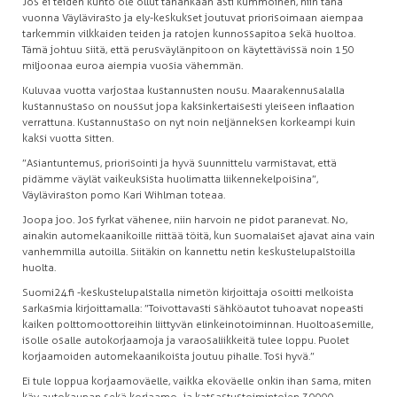
Jos ei teiden kunto ole ollut tähänkään asti kummoinen, niin tänä
vuonna Väylävirasto ja ely-keskukset joutuvat priorisoimaan aiempaa
tarkemmin vilkkaiden teiden ja ratojen kunnossapitoa sekä huoltoa.
Tämä johtuu siitä, että perusväylänpitoon on käytettävissä noin 150
miljoonaa euroa aiempia vuosia vähemmän.
Kuluvaa vuotta varjostaa kustannusten nousu. Maarakennusalalla
kustannustaso on noussut jopa kaksinkertaisesti yleiseen inflaation
verrattuna. Kustannustaso on nyt noin neljänneksen korkeampi kuin
kaksi vuotta sitten.
”Asiantuntemus, priorisointi ja hyvä suunnittelu varmistavat, että
pidämme väylät vaikeuksista huolimatta liikennekelpoisina”,
Väyläviraston pomo Kari Wihlman toteaa.
Joopa joo. Jos fyrkat vähenee, niin harvoin ne pidot paranevat. No,
ainakin automekaanikoille riittää töitä, kun suomalaiset ajavat aina vain
vanhemmilla autoilla. Siitäkin on kannettu netin keskustelupalstoilla
huolta.
Suomi24.fi -keskustelupalstalla nimetön kirjoittaja osoitti melkoista
sarkasmia kirjoittamalla: ”Toivottavasti sähköautot tuhoavat nopeasti
kaiken polttomoottoreihin liittyvän elinkeinotoiminnan. Huoltoasemille,
isolle osalle autokorjaamoja ja varaosaliikkeitä tulee loppu. Puolet
korjaamoiden automekaanikoista joutuu pihalle. Tosi hyvä.”
Ei tule loppua korjaamoväelle, vaikka ekoväelle onkin ihan sama, miten
käy autokaupan sekä korjaamo- ja katsastustoimintojen 30 000