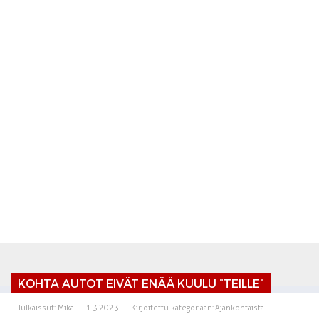
KOHTA AUTOT EIVÄT ENÄÄ KUULU ”TEILLE”
Julkaissut:
Mika
|
1.3.2023
|
Kirjoitettu kategoriaan:
Ajankohtaista