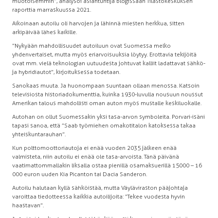
muotoisemmin”, analysoi asiantuntija blogissaan Tilastokeskuksen
raporttia marraskuussa 2021.
Aikoinaan autoilu oli harvojen ja lähinnä miesten herkkua, sitten
arkipäivää lähes kaikille.
”Nykyään mahdollisuudet autoiluun ovat Suomessa melko
yhdenvertaiset, mutta myös eriarvoisuuksia löytyy. Erottavia tekijöitä
ovat mm. vielä teknologian uutuudesta johtuvat kalliit ladattavat sähkö-
ja hybridiautot”, kirjoituksessa todetaan.
Sanokaas muuta. Ja huonompaan suuntaan ollaan menossa. Katsoin
televisiosta historiadokumenttia, kuinka 1930-luvulla nousuun noussut
Amerikan talous mahdollisti oman auton myös mustalle keskiluokalle.
Autohan on ollut Suomessakin yksi tasa-arvon symboleita. Porvari-isäni
tapasi sanoa, että ”Saab työmiehen omakotitalon katoksessa takaa
yhteiskuntarauhan”.
Kun polttomoottoriautoja ei enää vuoden 2035 jälkeen enää
valmisteta, niin autoilu ei enää ole tasa-arvoista. Tänä päivänä
vaatimattommallakin liksalla ostaa pienillä osamaksuerillä 15 000 – 16
000 euron uuden Kia Picanton tai Dacia Sanderon.
Autoilu halutaan kyllä sähköistää, mutta Väyläviraston pääjohtaja
varoittaa tiedotteessa kaikkia autoilijoita: ”Tekee vuodesta hyvin
haastavan”.