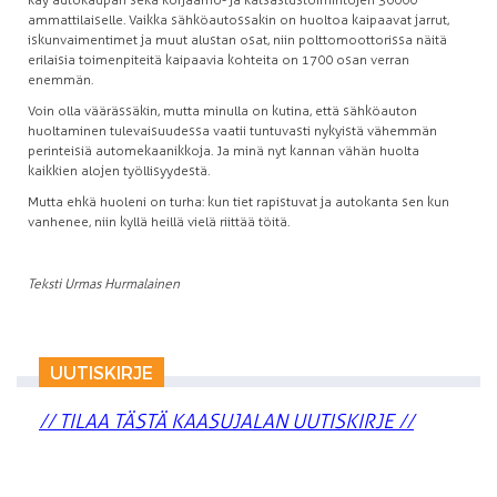
ammattilaiselle. Vaikka sähköautossakin on huoltoa kaipaavat jarrut,
iskunvaimentimet ja muut alustan osat, niin polttomoottorissa näitä
erilaisia toimenpiteitä kaipaavia kohteita on 1700 osan verran
enemmän.
Voin olla väärässäkin, mutta minulla on kutina, että sähköauton
huoltaminen tulevaisuudessa vaatii tuntuvasti nykyistä vähemmän
perinteisiä automekaanikkoja. Ja minä nyt kannan vähän huolta
kaikkien alojen työllisyydestä.
Mutta ehkä huoleni on turha: kun tiet rapistuvat ja autokanta sen kun
vanhenee, niin kyllä heillä vielä riittää töitä.
Teksti Urmas Hurmalainen
UUTISKIRJE
// TILAA TÄSTÄ KAASUJALAN UUTISKIRJE //