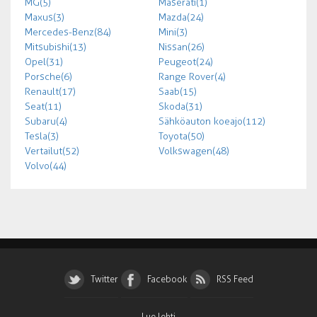
MG (5)
Maserati (1)
Maxus (3)
Mazda (24)
Mercedes-Benz (84)
Mini (3)
Mitsubishi (13)
Nissan (26)
Opel (31)
Peugeot (24)
Porsche (6)
Range Rover (4)
Renault (17)
Saab (15)
Seat (11)
Skoda (31)
Subaru (4)
Sähköauton koeajo (112)
Tesla (3)
Toyota (50)
Vertailut (52)
Volkswagen (48)
Volvo (44)
Twitter
Facebook
RSS Feed
Lue lehti