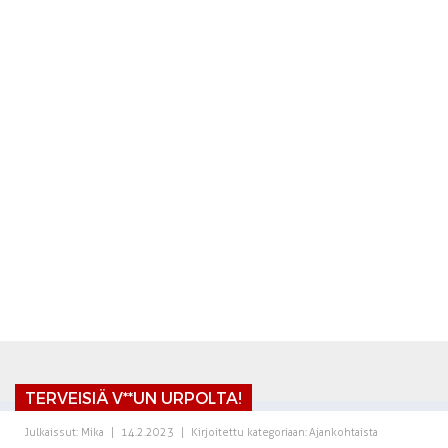
TERVEISIÄ V**UN URPOLTA!
Julkaissut:
Mika
|
14.2.2023
|
Kirjoitettu kategoriaan:
Ajankohtaista