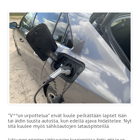
”V**un urpottelua” eivät kuule pelkästään lapset isän
tai äidin suusta autossa, kun edellä ajava hidastelee. Nyt
sitä kuulee myös sähköautojen latauspisteillä.
Syksy meni erilaisten sähköautojen koeajamisissa. Paitsi, että se on