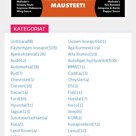
KATEGORIAT
Uutisia (488)
Uusien koeajot (601)
Käytettyjen koeajot (303)
Äijä Kurmee (119)
Ajankohtaista (128)
Alfa Romeo (10)
Audi (62)
Autoilijan hyötyvinkit (300)
Automiehiä (38)
BMW (71)
Byd (7)
Cadillac (3)
Chevrolet (1)
Chrysler (4)
Citroen (16)
DS (2)
Dacia (14)
Fiat (11)
Ford (36)
Honda (17)
Hyundai (31)
Iveco (1)
Jaguar (13)
Jeep (6)
Jutut merkeittäin (4)
KGM (2)
Kia (45)
Koeajovideot (72)
Land Rover (4)
Lexus (10)