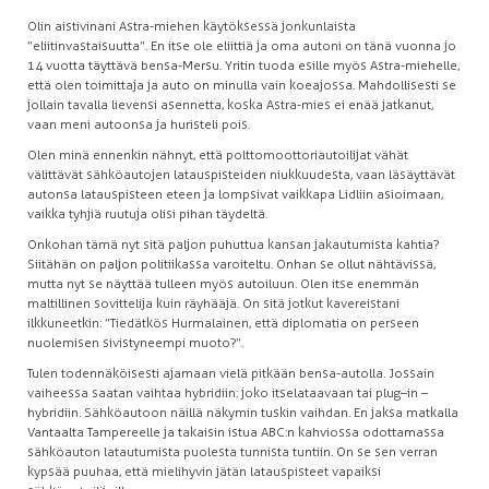
Olin aistivinani Astra-miehen käytöksessä jonkunlaista
”eliitinvastaisuutta”. En itse ole eliittiä ja oma autoni on tänä vuonna jo
14 vuotta täyttävä bensa-Mersu. Yritin tuoda esille myös Astra-miehelle,
että olen toimittaja ja auto on minulla vain koeajossa. Mahdollisesti se
jollain tavalla lievensi asennetta, koska Astra-mies ei enää jatkanut,
vaan meni autoonsa ja huristeli pois.
Olen minä ennenkin nähnyt, että polttomoottoriautoilijat vähät
välittävät sähköautojen latauspisteiden niukkuudesta, vaan läsäyttävät
autonsa latauspisteen eteen ja lompsivat vaikkapa Lidliin asioimaan,
vaikka tyhjiä ruutuja olisi pihan täydeltä.
Onkohan tämä nyt sitä paljon puhuttua kansan jakautumista kahtia?
Siitähän on paljon politiikassa varoiteltu. Onhan se ollut nähtävissä,
mutta nyt se näyttää tulleen myös autoiluun. Olen itse enemmän
maltillinen sovittelija kuin räyhääjä. On sitä jotkut kavereistani
ilkkuneetkin: ”Tiedätkös Hurmalainen, että diplomatia on perseen
nuolemisen sivistyneempi muoto?”.
Tulen todennäköisesti ajamaan vielä pitkään bensa-autolla. Jossain
vaiheessa saatan vaihtaa hybridiin: joko itselataavaan tai plug–in –
hybridiin. Sähköautoon näillä näkymin tuskin vaihdan. En jaksa matkalla
Vantaalta Tampereelle ja takaisin istua ABC:n kahviossa odottamassa
sähköauton latautumista puolesta tunnista tuntiin. On se sen verran
kypsää puuhaa, että mielihyvin jätän latauspisteet vapaiksi