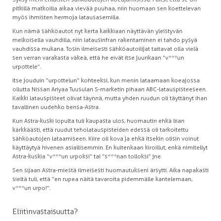
pitkillä matkoilla aikaa vievää puuhaa, niin huomaan sen koettelevan
myös ihmisten hermoja latausasemilla.
Kun nämä sähköautot nyt kerta kaikkiaan näyttävän yleistyvän
melkoisella vauhdilla, niin latausinfran rakentaminen ei tahdo pysyä
vauhdissa mukana. Tosin ilmeisesti sähköautoilijat taitavat olla vielä
sen verran varakasta väkeä, että he eivät itse juurikaan ”v***un
urpottele”.
Itse jouduin ”urpottelun” kohteeksi, kun menin lataamaan koeajossa
ollutta Nissan Ariyaa Tuusulan S-marketin pihaan ABC-latauspisteeseen.
Kaikki latauspisteet olivat täynnä, mutta yhden ruudun oli täyttänyt ihan
tavallinen uudehko bensa-Astra.
Kun Astra-kuski lopulta tuli kaupasta ulos, huomautin ehkä liian
kärkkäästi, että ruudut teholatauspisteiden edessä oli tarkoitettu
sähköautojen lataamiseen. Kiire oli kova ja ehkä itsekin olisin voinut
käyttäytyä hivenen asiallisemmin. En kuitenkaan kiroillut, enkä nimitellyt
Astra-kuskia ”v***un urpoksi” tai ”s***nan tolloksi” jne.
Sen sijaan Astra-miestä ilmeisesti huomautukseni ärsytti. Aika napakasti
sieltä tuli, että ”en rupea näitä tavaroita pidemmälle kantelemaan,
v***un urpo!”.
Eliitinvastaisuutta?