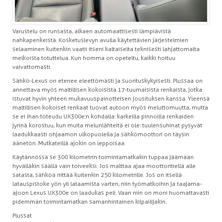
Varustelu on runsasta, alkaen automaattisesti lämpiävistä
nahkapenkeistä. Kosketuslevyn avulla käytettävien järjestelmien
selaaminen kuitenkin vaatii itseni kaltaiselta teknisesti lahjattomalta
melkoista totuttelua. Kun homma on opeteltu, kaikki hoituu
vaivattomasti.
Sähkö-Lexus on etenee eleettömästi ja suorituskykyisesti. Plussaa on
annettava myös maltillisen kokoisista 17-tuumaisista renkaista, jotka
istuvat hyvin yhteen mukavuuspainotteisen jousituksen kanssa. Yleensä
maltillisen kokoiset renkaat tuovat autoon myös meluttomuutta, mutta
se ei ihan toteudu UX300e:n kohdalla: karkeilla pinnoilla renkaiden
jyrinä korostuu, kun muita melunlähteitä ei ole: tuulensuhinat pysyvät
laadukkaasti ohjaamon ulkopuolella ja sähkömoottori on täysin
äänetön. Mutkateillä ajokin on leppoisaa.
Käytännössä se 300 kilometrin toimintamatkakin tuppaa jäämään
hyvälläkin säällä vain toiveeksi. Jos malttaa ajaa moottoritiellä alle
satasta, sähköä riittää kuitenkin 250 kilometrille. Jos on itsellä
latauspistoke yön yli lataamista varten, niin työmatkoihin ja taajama-
ajoon Lexus UX300e on laadukas peli. Vaan niin on moni huomattavasti
pidemmän toimintamatkan samanhintainen kilpailijakin.
Plussat