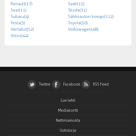
Renault (17)
Saab (15)
Seat (11)
Skoda (31)
Subaru (4)
Sähköauton koeajo (112)
Tesla (3)
Toyota (50)
Vertailut (52)
Volkswagen (48)
Volvo (44)
Twitter
Facebook
RSS Feed
Lue lehti
Mediakortti
Nettimainonta
Uutiskirje