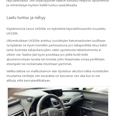
täyssähköauto. Sen ohjauspyörän taakse kotiutuu helposti. Ajoasentoa
ja viimeistelyä myöten kaikki tuntuu laadukkaalta.
Laatu tuntuu ja näkyy
Käytännössä Lexus UX300e on hybridistä täyssähköautoksi muutettu
UX250h.
Ulkomitoiltaan UX300e asettuu suosittujen katumaasturien luokkaan.
Ja kyllähän se hyvin toimiikin perheautona, jos takapenkillä istuu kaksi
lasta: kolmelle takalokasuojien väliin upotetusta takaistuimesta ei
oikein ole. Taakse jää hyvin polvitilaa, jos pitkä kuski tinkii
ajoasennostaan tavalla tai toisella: joko hilaamalla omaa penkkiään
eteenpäin tai nostamalla istuintaan ylemmäs.
Vaikka lattiaa on matkustamon alle sijoitetun akuston takia nostettukin
muutamia senttejä, niin tavaratila on kasvanut: sen alla kun ei ole
akkuja, eikä bensatankkiakaan.