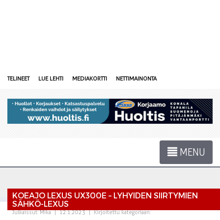
TELINEET
LUE LEHTI
MEDIAKORTTI
NETTIMAINONTA
MENU
KOEAJO LEXUS UX300E – LYHYIDEN SIIRTYMIEN
SÄHKÖ-LEXUS
Julkaissut:
Mika
|
12.1.2023
|
Kirjoitettu kategoriaan: