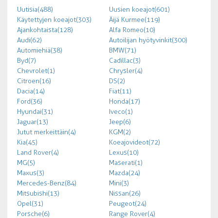
Uutisia (488)
Uusien koeajot (601)
Käytettyjen koeajot (303)
Äijä Kurmee (119)
Ajankohtaista (128)
Alfa Romeo (10)
Audi (62)
Autoilijan hyötyvinkit (300)
Automiehiä (38)
BMW (71)
Byd (7)
Cadillac (3)
Chevrolet (1)
Chrysler (4)
Citroen (16)
DS (2)
Dacia (14)
Fiat (11)
Ford (36)
Honda (17)
Hyundai (31)
Iveco (1)
Jaguar (13)
Jeep (6)
Jutut merkeittäin (4)
KGM (2)
Kia (45)
Koeajovideot (72)
Land Rover (4)
Lexus (10)
MG (5)
Maserati (1)
Maxus (3)
Mazda (24)
Mercedes-Benz (84)
Mini (3)
Mitsubishi (13)
Nissan (26)
Opel (31)
Peugeot (24)
Porsche (6)
Range Rover (4)