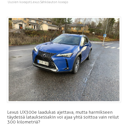
Uusien koeajot
Lexus
Sähköauton koeajo
Lexus UX300e laadukas ajettava, mutta harmikseen
täydessä latauksessakin voi ajaa yhtä soittoa vain reilut
300 kilometriä?