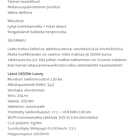
Yleinen laadukkuus
Mukavuuspainotteinen jousitus
Vakaa ajettava
Miinukset
Lyhyt toimintamatka + hidas lataus
Rengasäänet karkeilla tienpinnoilla
JÄLKIMAKU
Laatu tuntuu kaikessa: ajettavuudessa, varustelussa ja sisustuksessa.
Mutta markkinarako on vaativa: miksi maksaa yli 50 000 euroa
sähköautosta, jos sillä pitkän matkan taittaminen on Suomen edelleen
liian harvan latausasemaverkoston takia vähintäänkin haasteellista?
Lexus UX300e Luxury
Moottori: sähkömoottori 150 kw
Akkukapasiteetti (kWh): 54,3
Vetotapa: etuvetoinen
Teho: 204 hv
Vääntö: 300 Nm
Vaihteisto: automaatti
Yhdistetty sähkönkulutus: 17.1 – 16.8 kWh/100 km
WLTP-toimintamatka sähköllä: 305-315 km (ilmoitettu)
Co2-päästöt: 0 g/km
Suorituskyky: kiihtyvyys 0-100 km/h: 7.5 s
Huippunopeus 160 km/h