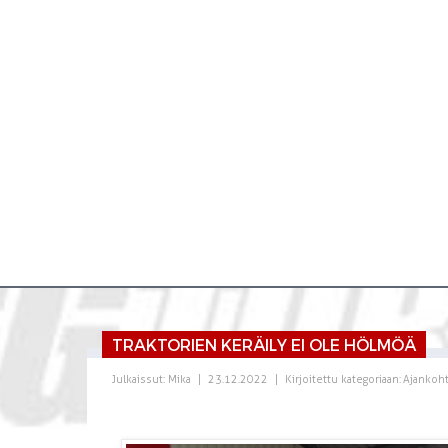
TRAKTORIEN KERÄILY EI OLE HÖLMÖÄ
Julkaissut:
Mika
|
23.12.2022
|
Kirjoitettu kategoriaan:
Ajankoht