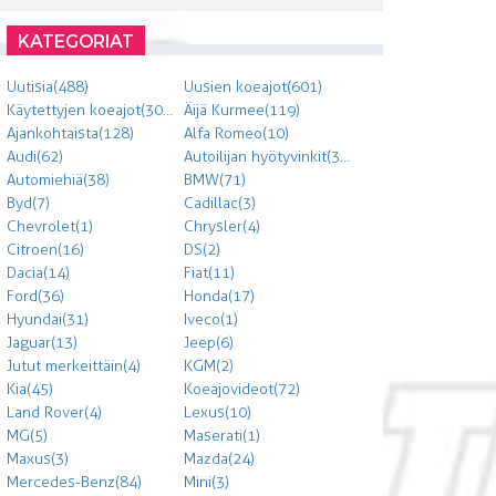
KATEGORIAT
Uutisia (488)
Uusien koeajot (601)
Käytettyjen koeajot (303)
Äijä Kurmee (119)
Ajankohtaista (128)
Alfa Romeo (10)
Audi (62)
Autoilijan hyötyvinkit (300)
Automiehiä (38)
BMW (71)
Byd (7)
Cadillac (3)
Chevrolet (1)
Chrysler (4)
Citroen (16)
DS (2)
Dacia (14)
Fiat (11)
Ford (36)
Honda (17)
Hyundai (31)
Iveco (1)
Jaguar (13)
Jeep (6)
Jutut merkeittäin (4)
KGM (2)
Kia (45)
Koeajovideot (72)
Land Rover (4)
Lexus (10)
MG (5)
Maserati (1)
Maxus (3)
Mazda (24)
Mercedes-Benz (84)
Mini (3)