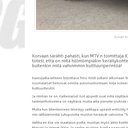
Kuvan tra
Korvaan särähti pahasti, kun MTV:n toimittaja
totesi, että on niitä hölmömpiäkin keräilykohte
kuitenkin mitä vahvimmin kulttuuriperintöä!
Kaasujalka-lehteen kirjoittava Timo Kiiski julkaisi aikoinaan
suomalaiset kertoivat omista automuistoistaan. Kirja noteera
kulttuuriteoksi.
Ja niinhän se on. Kaikenlaiset isot ajopelit ovat mitä näytt
taidelasikokoelma on näyttävä, mutta aika pienelle joukolle
Mutta kun liikenteeseen ilmestyy vaikkapa upeasti entisöity 
niin iäkkäämmillä sukupolvilla muistot heräävät vahvoina: ”T
Vaikka en itse ole maatalon poika, muistan myös äitini kotit
Majorin ja Valmet 900:n. Ja senkin muistan, kuinka naapurin 