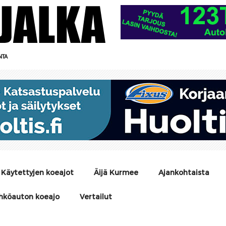
NTA
Käytettyjen koeajot
Äijä Kurmee
Ajankohtaista
hköauton koeajo
Vertailut