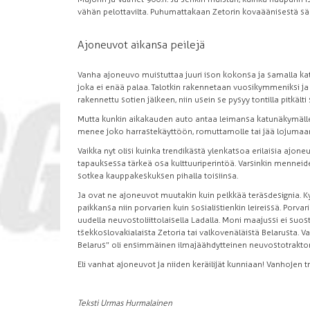
vähän pelottavilta. Puhumattakaan Zetorin kovaäänisestä sä
Ajoneuvot aikansa peilejä
Vanha ajoneuvo muistuttaa juuri ison kokonsa ja samalla k
joka ei enää palaa. Talotkin rakennetaan vuosikymmeniksi ja 
rakennettu sotien jälkeen, niin usein se pysyy tontilla pitkäl
Mutta kunkin aikakauden auto antaa leimansa katunäkymälle
menee joko harrastekäyttöön, romuttamolle tai jää lojumaan
Vaikka nyt olisi kuinka trendikästä ylenkatsoa erilaisia ajone
tapauksessa tärkeä osa kulttuuriperintöä. Varsinkin menneid
sotkea kauppakeskuksen pihalla toisiinsa.
Ja ovat ne ajoneuvot muutakin kuin pelkkää teräsdesignia. Kyl
paikkansa niin porvarien kuin sosialistienkin leireissä. Porva
uudella neuvostoliittolaisella Ladalla. Moni maajussi ei suo
tšekkoslovakialaista Zetoria tai valkovenäläistä Belarusta. Val
Belarus” oli ensimmäinen ilmajäähdytteinen neuvostotraktor
Eli vanhat ajoneuvot ja niiden keräilijät kunniaan! Vanhojen tr
Teksti Urmas Hurmalainen