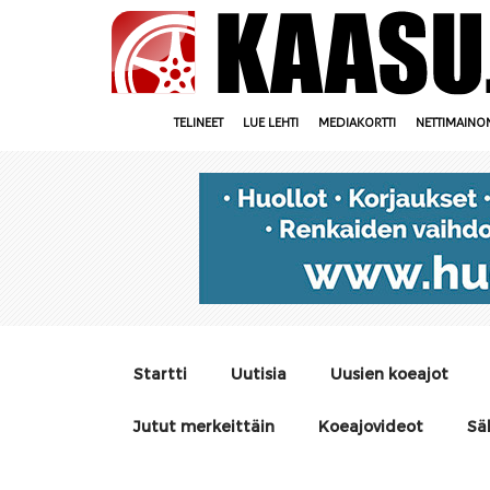
TELINEET
LUE LEHTI
MEDIAKORTTI
NETTIMAINO
Startti
Uutisia
Uusien koeajot
Jutut merkeittäin
Koeajovideot
Sä