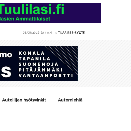
TILAA RSS-SYÖTE
08/08/2026
6:37 A.M.
Autoilijan hyötyvinkit
Automiehiä