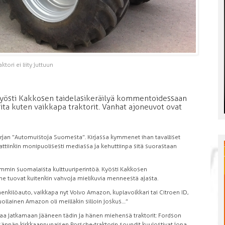
ktori ei liity juttuun
 Kyösti Kakkosen taidelasikeräilyä kommentoidessaan
ita kuten vaikkapa traktorit. Vanhat ajoneuvot ovat
 kirjan ”Automuistoja Suomesta”. Kirjassa kymmenet ihan tavalliset
ttiinkin monipuolisesti mediassa ja kehuttiinpa sitä suorastaan
ävimmin suomalaista kulttuuriperintöä. Kyösti Kakkosen
 ne tuovat kuitenkin vahvoja mielikuvia menneestä ajasta.
henkilöauto, vaikkapa nyt Volvo Amazon, kuplavolkkari tai Citroen ID,
uollainen Amazon oli meilläkin silloin joskus…”
ilaa jatkamaan jääneen tädin ja hänen miehensä traktorit: Fordson
isännän kirkkaanpunaisen Porsche-traktorin soundit kuulostivat jopa