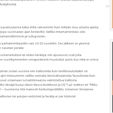
ksätyksestä.
atoavaisuutensa takia ehkä vahvemmin kuin mikään muu asiasta ajasta,
jopa vuosisadan ajan kestäviksi. Vaikka rintamamiestalo olisi
ti samannäköisenä yli sukupolvien.
 parhaimmillaankin vain 10-20 vuodeksi. Sen jälkeen se yleensä
 navetan perälle.
uvoharrastuksia tai niiden keräilyä, niin ajoneuvot ovat joka
en vuosikymmenten omaperäisesti muotoillut autot, kun niitä ei voinut
män sodan vuosina niin traktoreilla kuin henkilöautoillakin oli
ri ajoi mieluummin vaikka vanhalla länsisaksalaisella Taunuksella kuin
stunut ostamaan sosialistimaassa valmistettua traktoria:
ko-Venäjä kuului silloin Neuvostoliittoon ja LTZ T-40 -traktori eli ”Pikku-
i – Suomessa sitä mainosti keskustapoliitikko Johannes Virolainen.
aktorien tai autojen entisöinti ja keräily ei ole hölmöä!