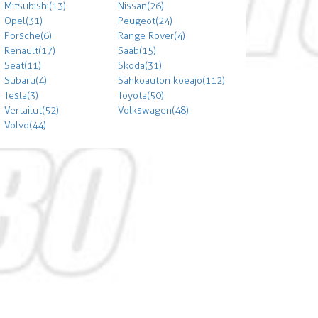
Mitsubishi (13)
Nissan (26)
Opel (31)
Peugeot (24)
Porsche (6)
Range Rover (4)
Renault (17)
Saab (15)
Seat (11)
Skoda (31)
Subaru (4)
Sähköauton koeajo (112)
Tesla (3)
Toyota (50)
Vertailut (52)
Volkswagen (48)
Volvo (44)