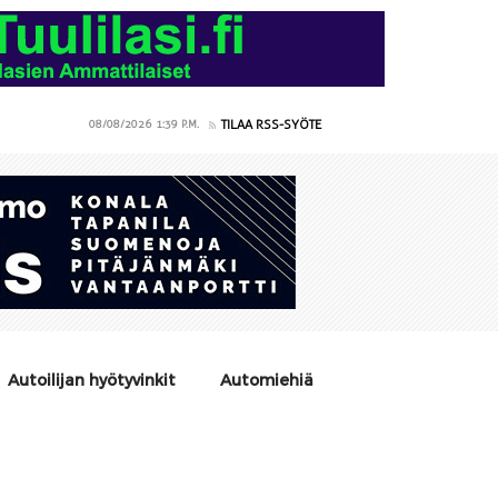
TILAA RSS-SYÖTE
08/08/2026
1:39 P.M.
Autoilijan hyötyvinkit
Automiehiä