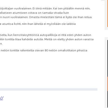
oittajan vuokralainen. Ei siinä mitään. Kai sen pitääkin mennä niin,
tkäaikaiseen asumiseen ostava on samalla viivalla kuin
 nuori vuokralainen. Omasta mielestäni tämä ei kyllä ole ihan reilua.
e asuntoa kohti, niin ihan lähellä ei myöskään ole laillisia
taiselta, kun kerrostaloyhtiöissä autopaikkoja ei riitä edes yhden auton
in tontilla tilaa kahdelle autolle. Meillä on eletty yhden auton varassa
n.
 neliön tontille rakenteilla olevan 80 neliön omakotitalon pihassa
//