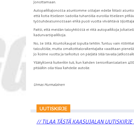
jonottamaan.
Autopaikkajonossa asuntomme ostajan edelle kiilasi asuntosij
että kotia itselleen sadoilla tuhansilla euroilla itselleen pi
työsuhdeasunnossaan ehkä puoli vuotta viivähtävä sijoittajan
Paitsi, että meidän taloyhtiössä ei riitä autopaikkoja jokaisell
kadunvarsipaikkoja.
No, se siitä. Asuntokaupat lopulta tehtiin. Tuntuu vain ristirii
talouksille, mutta omakotitalorakentajalta vaaditaan pienelläk
jo kolme vuotta ja tarkoitus on pärjätä sillä tavalla jatkossaki
Yllätyksenä kuitenkin tuli, kun kahden seniorikansalaisen 400
pitääkin olla tilaa kahdelle autolle.
Urmas Hurmalainen
UUTISKIRJE
// TILAA TÄSTÄ KAASUJALAN UUTISKIRJE 