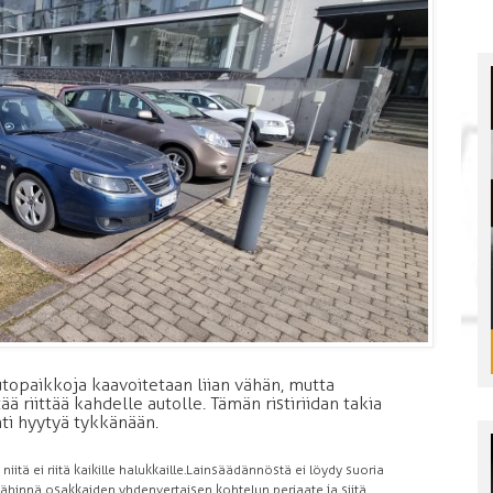
topaikkoja kaavoitetaan liian vähän, mutta
ää riittää kahdelle autolle. Tämän ristiriidan takia
ti hyytyä tykkänään.
iitä ei riitä kaikille halukkaille. Lainsäädännöstä ei löydy suoria
ähinnä osakkaiden yhdenvertaisen kohtelun periaate ja siitä