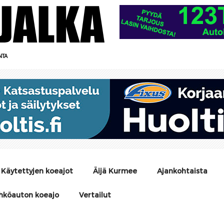
NTA
Käytettyjen koeajot
Äijä Kurmee
Ajankohtaista
hköauton koeajo
Vertailut