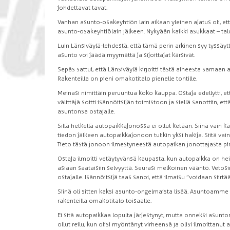
johdettavat tavat.
Vanhan asunto-osakeyhtiön lain aikaan yleinen ajatus oli, et
asunto-osakeyhtiölain jälkeen. Nykyään kaikki asukkaat – ta
Luin Länsiväylä-lehdestä, että tämä perin arkinen syy tyss
asunto voi jäädä myymättä ja sijoittajat kärsivät.
Sepäs sattui, että Länsiväylä kirjoitti tästä aiheesta samaa
Rakenteilla on pieni omakotitalo pienelle tontille.
Meinasi nimittäin peruuntua koko kauppa. Ostaja edellytti,
välittäjä soitti isännöitsijän toimistoon ja siellä sanottiin,
asuntonsa ostajalle.
Sillä hetkellä autopaikkajonossa ei ollut ketään. Siinä vain k
tiedon jälkeen autopaikkajonoon tulikin yksi hakija. Siitä vai
Tieto tästä jonoon ilmestyneestä autopaikan jonottajasta pir
Ostaja ilmoitti vetäytyvänsä kaupasta, kun autopaikka on heill
asiaan saataisiin selvyyttä. Seurasi melkoinen vääntö. Vetosim
ostajalle. Isännöitsijä taas sanoi, että ilmaisu ”voidaan siirtä
Siinä oli sitten kaksi asunto-ongelmaista lisää. Asuntoamme
rakenteilla omakotitalo toisaalle.
Ei sitä autopaikkaa lopulta järjestynyt, mutta onneksi asunt
ollut reilu, kun olisi myöntänyt virheensä ja olisi ilmoittanu