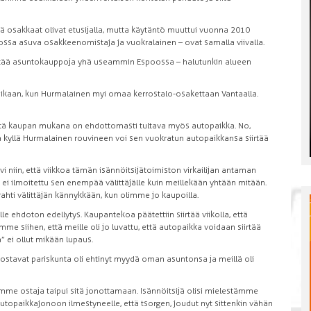
tä osakkaat olivat etusijalla, mutta käytäntö muuttui vuonna 2010
lossa asuva osakkeenomistaja ja vuokralainen – ovat samalla viivalla.
äyttää asuntokauppoja yhä useammin Espoossa – halutunkin alueen
n aikaan, kun Hurmalainen myi omaa kerrostalo-osakettaan Vantaalla.
 että kaupan mukana on ehdottomasti tultava myös autopaikka. No,
 että kyllä Hurmalainen rouvineen voi sen vuokratun autopaikkansa siirtää
ävi niin, että viikkoa tämän isännöitsijätoimiston virkailijan antaman
n ei ilmoitettu sen enempää välittäjälle kuin meillekään yhtään mitään.
ahti välittäjän kännykkään, kun olimme jo kaupoilla.
e ehdoton edellytys. Kaupantekoa päätettiin siirtää viikolla, että
me siihen, että meille oli jo luvattu, että autopaikka voidaan siirtää
ä” ei ollut mikään lupaus.
 ostavat pariskunta oli ehtinyt myydä oman asuntonsa ja meillä oli
omme ostaja taipui sitä jonottamaan. Isännöitsijä olisi mielestämme
t autopaikkajonoon ilmestyneelle, että tsorgen, joudut nyt sittenkin vähän