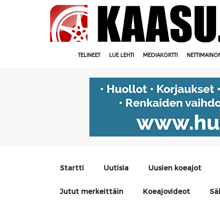
TELINEET
LUE LEHTI
MEDIAKORTTI
NETTIMAINO
Startti
Uutisia
Uusien koeajot
Jutut merkeittäin
Koeajovideot
Sä