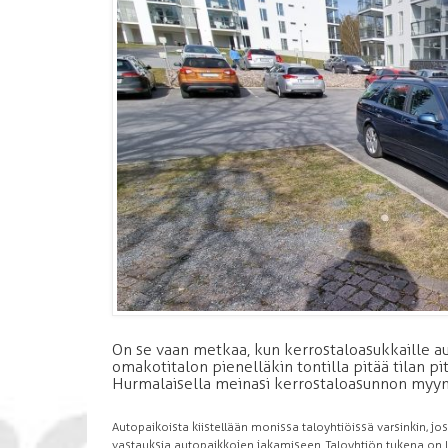
On se vaan metkaa, kun kerrostaloasukkaille au
omakotitalon pienelläkin tontilla pitää tilan pit
Hurmalaisella meinasi kerrostaloasunnon myyn
Autopaikoista kiistellään monissa taloyhtiöissä varsinkin, jos n
vastauksia autopaikkojen jakamiseen. Taloyhtiön tukena on l