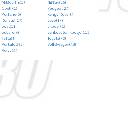
Mitsubishi (13)
Nissan (26)
Opel (31)
Peugeot (24)
Porsche (6)
Range Rover (4)
Renault (17)
Saab (15)
Seat (11)
Skoda (31)
Subaru (4)
Sähköauton koeajo (112)
Tesla (3)
Toyota (50)
Vertailut (52)
Volkswagen (48)
Volvo (44)