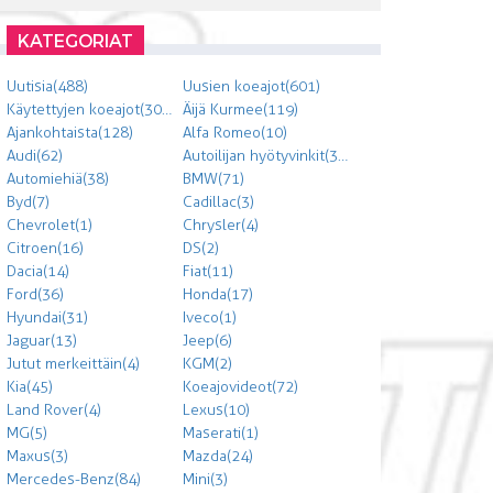
KATEGORIAT
Uutisia (488)
Uusien koeajot (601)
Käytettyjen koeajot (303)
Äijä Kurmee (119)
Ajankohtaista (128)
Alfa Romeo (10)
Audi (62)
Autoilijan hyötyvinkit (300)
Automiehiä (38)
BMW (71)
Byd (7)
Cadillac (3)
Chevrolet (1)
Chrysler (4)
Citroen (16)
DS (2)
Dacia (14)
Fiat (11)
Ford (36)
Honda (17)
Hyundai (31)
Iveco (1)
Jaguar (13)
Jeep (6)
Jutut merkeittäin (4)
KGM (2)
Kia (45)
Koeajovideot (72)
Land Rover (4)
Lexus (10)
MG (5)
Maserati (1)
Maxus (3)
Mazda (24)
Mercedes-Benz (84)
Mini (3)