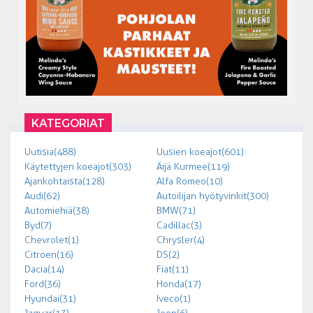
KATEGORIAT
Uutisia (488)
Uusien koeajot (601)
Käytettyjen koeajot (303)
Äijä Kurmee (119)
Ajankohtaista (128)
Alfa Romeo (10)
Audi (62)
Autoilijan hyötyvinkit (300)
Automiehiä (38)
BMW (71)
Byd (7)
Cadillac (3)
Chevrolet (1)
Chrysler (4)
Citroen (16)
DS (2)
Dacia (14)
Fiat (11)
Ford (36)
Honda (17)
Hyundai (31)
Iveco (1)