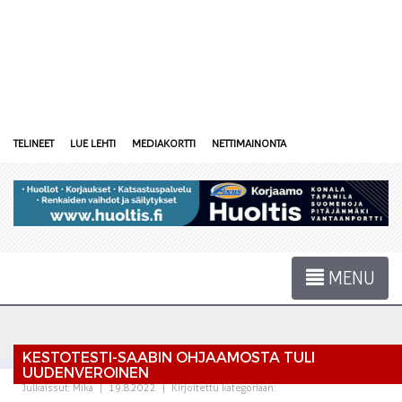
TELINEET
LUE LEHTI
MEDIAKORTTI
NETTIMAINONTA
MENU
KESTOTESTI-SAABIN OHJAAMOSTA TULI
UUDENVEROINEN
Julkaissut:
Mika
|
19.8.2022
|
Kirjoitettu kategoriaan: