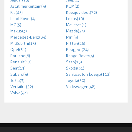
Jaguar (13)
Jeep (6)
Jutut merkeittäin (4)
KGM (2)
Kia (45)
Koeajovideot (72)
Land Rover (4)
Lexus (10)
MG (5)
Maserati (1)
Maxus (3)
Mazda (24)
Mercedes-Benz (84)
Mini (3)
Mitsubishi (13)
Nissan (26)
Opel (31)
Peugeot (24)
Porsche (6)
Range Rover (4)
Renault (17)
Saab (15)
Seat (11)
Skoda (31)
Subaru (4)
Sähköauton koeajo (112)
Tesla (3)
Toyota (50)
Vertailut (52)
Volkswagen (48)
Volvo (44)