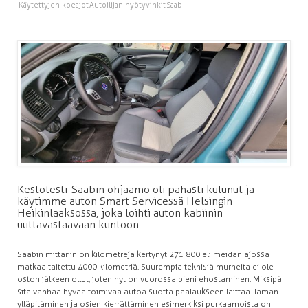
Käytettyjen koeajot
Autoilijan hyötyvinkit
Saab
Kestotesti-Saabin ohjaamo oli pahasti kulunut ja
käytimme auton Smart Servicessä Helsingin
Heikinlaaksossa, joka loihti auton kabiinin
uuttavastaavaan kuntoon.
Saabin mittariin on kilometrejä kertynyt 271 800 eli meidän ajossa
matkaa taitettu 4000 kilometriä. Suurempia teknisiä murheita ei ole
oston jälkeen ollut, joten nyt on vuorossa pieni ehostaminen. Miksipä
sitä vanhaa hyvää toimivaa autoa suotta paalaukseen laittaa. Tämän
ylläpitäminen ja osien kierrättäminen esimerkiksi purkaamoista on