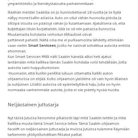
ympäristöteko ja kierrätystaloutta parhaimmillaan.
Ikäähän meidän Saabilla on jo kunnioitettavat 18 vuotta ja se kyllä
näkyy monessakin asiassa. Auto on ollut vähän huonolla pidolla ja
siksipä sisusta on päässyt vähän jo kulahtamaan. Ajatuksena oli, että
kuljettajan istuin korjattaisiin, sillä se oli niin pahassa kunnossa.
Muutamasta kohdasta verhoilun tikkaukset olivat
pettäneet pahasti. Näitä osia me ei purkaamoista lähdetty etsimään
vaan vietiin
Smart Serviceen
, josko he saisivat loihdittua autosta entistä
ehomman.
Kun Smart Servicen Mikk näki Saabin hänellä alkoi heti ajatus
lentämään mitä kaikkea tämän Saabin kohdalla voisi tehdäkään, jotta
autosta saisi huippukuntoisen.
-Huomasin, että kuskin penkkiä lukuun ottamatta kaikki auton
ohjaamossa on ehjää. Koko ohjaamon yleisilme oli vain hyvin likainen
ja nuhjuinen. Lisäksi autossa oli epämiellyttävä haju, joka on hyvin
normaalia vanhemmalle autolle, josta ei ole pidetty hyvää huolta.
Neljäosainen juttusarja
Nyt tässä jutussa kerromme pikaisesti läpi mitä Saabiin tehtiin ja mitä
kaikkea muuta tämä Smart Service tekee. Tämä Saabin ohjaamon
facelift on neljäosainen juttusarja ja muissa jutuissa tulemme käymään
tarkemmin yksityiskohdittain fiksatut paikat.