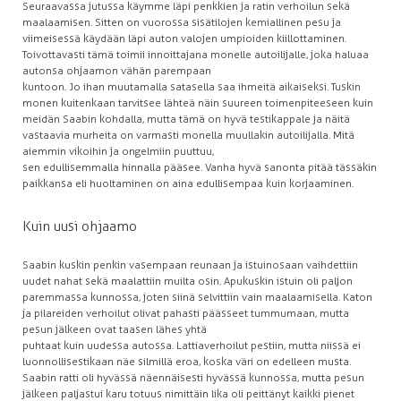
Seuraavassa jutussa käymme läpi penkkien ja ratin verhoilun sekä
maalaamisen. Sitten on vuorossa sisätilojen kemiallinen pesu ja
viimeisessä käydään läpi auton valojen umpioiden kiillottaminen.
Toivottavasti tämä toimii innoittajana monelle autoilijalle, joka haluaa
autonsa ohjaamon vähän parempaan
kuntoon. Jo ihan muutamalla satasella saa ihmeitä aikaiseksi. Tuskin
monen kuitenkaan tarvitsee lähteä näin suureen toimenpiteeseen kuin
meidän Saabin kohdalla, mutta tämä on hyvä testikappale ja näitä
vastaavia murheita on varmasti monella muullakin autoilijalla. Mitä
aiemmin vikoihin ja ongelmiin puuttuu,
sen edullisemmalla hinnalla pääsee. Vanha hyvä sanonta pitää tässäkin
paikkansa eli huoltaminen on aina edullisempaa kuin korjaaminen.
Kuin uusi ohjaamo
Saabin kuskin penkin vasempaan reunaan ja istuinosaan vaihdettiin
uudet nahat sekä maalattiin muilta osin. Apukuskin istuin oli paljon
paremmassa kunnossa, joten siinä selvittiin vain maalaamisella. Katon
ja pilareiden verhoilut olivat pahasti päässeet tummumaan, mutta
pesun jälkeen ovat taasen lähes yhtä
puhtaat kuin uudessa autossa. Lattiaverhoilut pestiin, mutta niissä ei
luonnollisestikaan näe silmillä eroa, koska väri on edelleen musta.
Saabin ratti oli hyvässä näennäisesti hyvässä kunnossa, mutta pesun
jälkeen paljastui karu totuus nimittäin lika oli peittänyt kaikki pienet