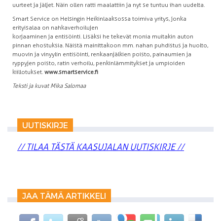
uurteet ja jäljet. Näin ollen ratti maalattiin ja nyt se tuntuu ihan uudelta.
Smart Service on Helsingin Heikinlaaksossa toimiva yritys, jonka
erityisalaa on nahkaverhoilujen
korjaaminen ja entisöinti. Lisäksi he tekevät monia muitakin auton
pinnan ehostuksia. Näistä mainittakoon mm. nahan puhdistus ja huolto,
muovin ja vinyylin entisöinti, renkaanjälkien poisto, painaumien ja
ryppyjen poisto, ratin verhoilu, penkinlämmitykset ja umpioiden
kiillotukset.
www.smartservice.fi
Teksti ja kuvat Mika Salomaa
UUTISKIRJE
// TILAA TÄSTÄ KAASUJALAN UUTISKIRJE //
JAA TÄMÄ ARTIKKELI