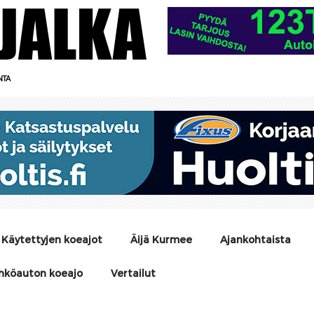
NTA
Käytettyjen koeajot
Äijä Kurmee
Ajankohtaista
hköauton koeajo
Vertailut