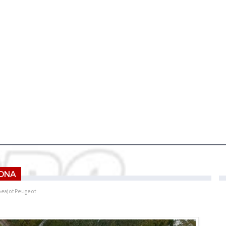
JONA
eajot
Peugeot