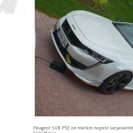
Peugeot 508 PSE on merkin nopein sarjavalmiste
kuljettajaa.