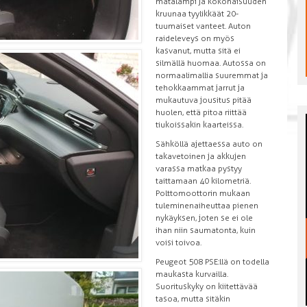
matalampi ja kokonaisuuden
kruunaa tyylikkäät 20-
tuumaiset vanteet. Auton
raideleveys on myös
kasvanut, mutta sitä ei
silmällä huomaa. Autossa on
normaalimallia suuremmat ja
tehokkaammat jarrut ja
mukautuva jousitus pitää
huolen, että pitoa riittää
tiukoissakin kaarteissa.
Sähköllä ajettaessa auto on
takavetoinen ja akkujen
varassa matkaa pystyy
taittamaan 40 kilometriä.
Polttomoottorin mukaan
tuleminen aiheuttaa pienen
nykäyksen, joten se ei ole
ihan niin saumatonta, kuin
voisi toivoa.
Peugeot 508 PSE:llä on todella
maukasta kurvailla.
Suorituskyky on kiitettävää
tasoa, mutta sitäkin