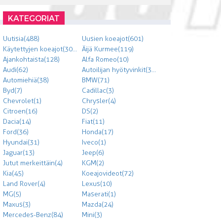
KATEGORIAT
Uutisia (488)
Uusien koeajot (601)
Käytettyjen koeajot (303)
Äijä Kurmee (119)
Ajankohtaista (128)
Alfa Romeo (10)
Audi (62)
Autoilijan hyötyvinkit (300)
Automiehiä (38)
BMW (71)
Byd (7)
Cadillac (3)
Chevrolet (1)
Chrysler (4)
Citroen (16)
DS (2)
Dacia (14)
Fiat (11)
Ford (36)
Honda (17)
Hyundai (31)
Iveco (1)
Jaguar (13)
Jeep (6)
Jutut merkeittäin (4)
KGM (2)
Kia (45)
Koeajovideot (72)
Land Rover (4)
Lexus (10)
MG (5)
Maserati (1)
Maxus (3)
Mazda (24)
Mercedes-Benz (84)
Mini (3)