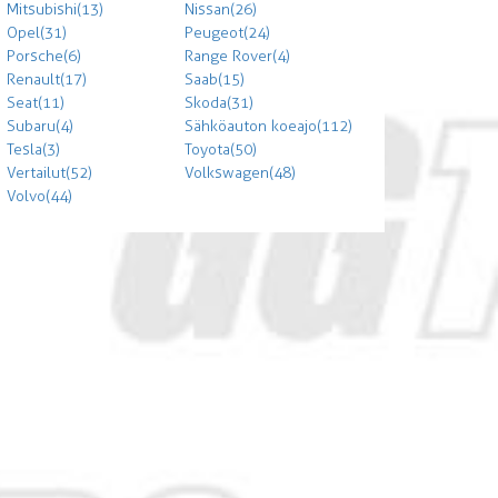
Mitsubishi (13)
Nissan (26)
Opel (31)
Peugeot (24)
Porsche (6)
Range Rover (4)
Renault (17)
Saab (15)
Seat (11)
Skoda (31)
Subaru (4)
Sähköauton koeajo (112)
Tesla (3)
Toyota (50)
Vertailut (52)
Volkswagen (48)
Volvo (44)