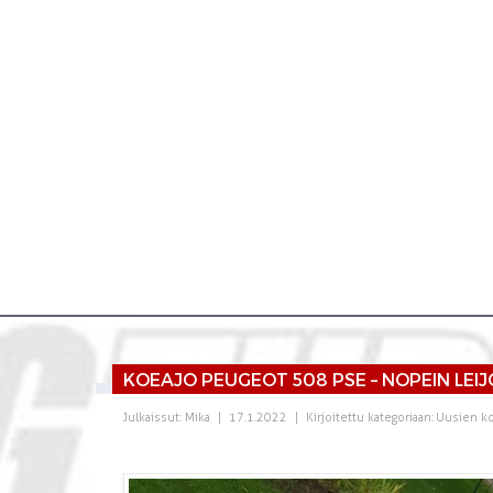
KOEAJO PEUGEOT 508 PSE – NOPEIN LEI
Julkaissut:
Mika
|
17.1.2022
|
Kirjoitettu kategoriaan:
Uusien ko