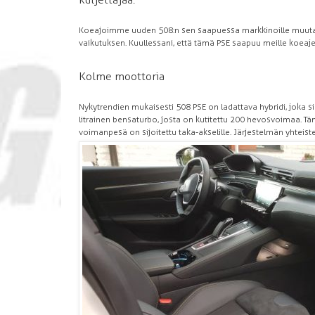
Koeajoimme uuden 508:n sen saapuessa markkinoille muutama v
vaikutuksen. Kuullessani, että tämä PSE saapuu meille koeajett
Kolme moottoria
Nykytrendien mukaisesti 508 PSE on ladattava hybridi, joka sin
litrainen bensaturbo, josta on kutitettu 200 hevosvoimaa. 
voimanpesä on sijoitettu taka-akselille. Järjestelmän yhteis