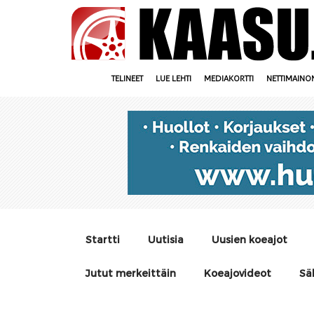
TELINEET
LUE LEHTI
MEDIAKORTTI
NETTIMAINO
Startti
Uutisia
Uusien koeajot
Jutut merkeittäin
Koeajovideot
Sä