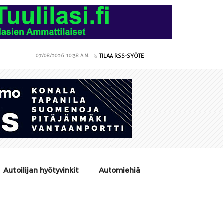
TILAA RSS-SYÖTE
07/08/2026
10:38 A.M.
Autoilijan hyötyvinkit
Automiehiä