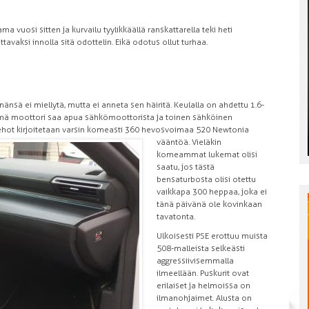
uosi sitten ja kurvailu tyylikkäällä ranskattarella teki heti
avaksi innolla sitä odottelin. Eikä odotus ollut turhaa.
änsä ei miellytä, mutta ei anneta sen häiritä. Keulalla on ahdettu 1.6-
Tämä moottori saa apua sähkömoottorista ja toinen sähköinen
tehot
kirjoitetaan varsin komeasti 360 hevosvoimaa 520 Newtonia
vääntöä. Vieläkin
komeammat lukemat olisi
saatu, jos tästä
bensaturbosta olisi otettu
vaikkapa 300 heppaa, joka ei
tänä päivänä ole kovinkaan
tavatonta.
Ulkoisesti PSE erottuu muista
508-malleista selkeästi
aggressiivisemmalla
ilmeellään. Puskurit ovat
erilaiset ja helmoissa on
ilmanohjaimet. Alusta on