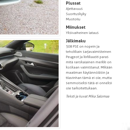
Plussat
Ajettavuus
Suorituskyky
Muotoilu
Miinukset
Yksivaiheinen lataus
Jälkimaku
508 PSE on nopein ja
tehokkain sarjavalmisteinen
Peugeot ja kirkkaasti paras
mitä ranskalainen merkki on
koskaan valmistanut. Mikään
maailman käytännöllisin ja
tilavinhan tämä ei ole, mutta
semmoiseksi tätä ei onneksi
ole tarkoitettukaan.
Teksti ja kuvat Mika Salomaa