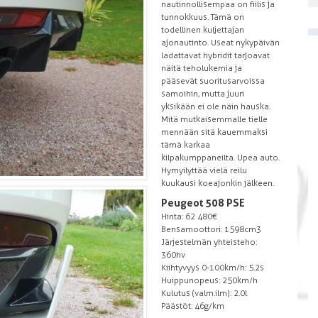
nautinnollisempaa on fiilis ja
tunnokkuus. Tämä on
todellinen kuljettajan
ajonautinto. Useat nykypäivän
ladattavat hybridit tarjoavat
näitä teholukemia ja
pääsevät suoritusarvoissa
samoihin, mutta juuri
yksikään ei ole näin hauska.
Mitä mutkaisemmalle tielle
mennään sitä kauemmaksi
tämä karkaa
kilpakumppaneilta. Upea auto.
Hymyilyttää vielä reilu
kuukausi koeajonkin jälkeen.
Peugeot 508 PSE
Hinta: 62 480€
Bensamoottori: 1598cm3
Järjestelmän yhteisteho:
360hv
Kiihtyvyys 0-100km/h: 5.2s
Huippunopeus: 250km/h
Kulutus (valm.ilm): 2.0l
Päästöt: 46g/km