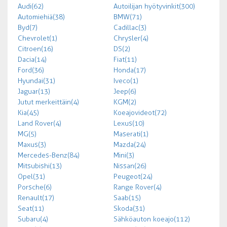
Audi (62)
Autoilijan hyötyvinkit (300)
Automiehiä (38)
BMW (71)
Byd (7)
Cadillac (3)
Chevrolet (1)
Chrysler (4)
Citroen (16)
DS (2)
Dacia (14)
Fiat (11)
Ford (36)
Honda (17)
Hyundai (31)
Iveco (1)
Jaguar (13)
Jeep (6)
Jutut merkeittäin (4)
KGM (2)
Kia (45)
Koeajovideot (72)
Land Rover (4)
Lexus (10)
MG (5)
Maserati (1)
Maxus (3)
Mazda (24)
Mercedes-Benz (84)
Mini (3)
Mitsubishi (13)
Nissan (26)
Opel (31)
Peugeot (24)
Porsche (6)
Range Rover (4)
Renault (17)
Saab (15)
Seat (11)
Skoda (31)
Subaru (4)
Sähköauton koeajo (112)