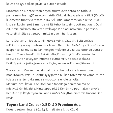
kautta näkyy pelkkiä pilviä ja puiden latvoja.
Moottori on luonteeltaan nöyrä puurtaja, vääntöä on tarjolla
parhaimmillaan 450 newtonmetriä. Ohituskiihtyvyydeksi välillä 50-100
kilometriä tunnissa mittasin 8.4 sekuntia. Omamassan ollessa 2500
kiloa ei kovin ripeää menoa näillä tehoilla tosin odottanutkaan. Olisi
ollut mielenkiintoista vetää vaikkapa isoa asuntovaunua perässä,
vetureiksi tällaiset autot nimittäin usein hankitaan.
Land Cruiser on iso auto niin ulkoa kuin sisältäkin. Seitsemälle
rekisteröity koeajoautomme oli varustettu sähköisesti ylös nousevilla
lisäpenkeillä, mutta neljän hengen mökkireissulla sitä ominaisuutta ei
tarvittu. Tilava takakontti sai kiitosta, kuten myös takapenkin tilat.
Edessä auton leveyden huomaa esimerkiksi todella laajasta
keskikyynärnojasta, jonka alta löytyy reilun kokoinen jääkaappi.
Toyota Land Cruiserin uusin painos on laadukas ja hienostunut
maastoauto. Vaisu suorituskyky jättää hiukan toivomisen varaa, mutta
toistaiseksi tehokkaampaa moottoria ei ole tarjolla.
Matkustusmukavuus on korkealla tasolla ja äänimaailma on
miellyttävän hiljaista. Hintalappu pitää tämän huippumallin harvojen
herkkuna ja käytettynäkin Land Cruiser säilyttää hintansa harvinaisen
hyvin.
Toyota Land Cruiser 2.8 D-4D Premium Aut.
Koeajoauton hinta: 119.784 €, mallisto alk. 71.027 €