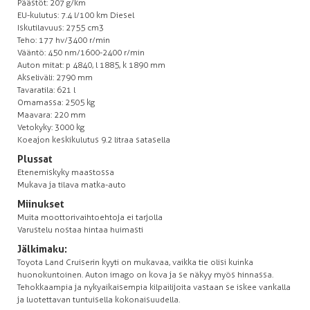
Päästöt: 207 g/km
EU-kulutus: 7.4 l/100 km Diesel
Iskutilavuus: 2755 cm3
Teho: 177 hv/3400 r/min
Vääntö: 450 nm/1600-2400 r/min
Auton mitat: p 4840, l 1885, k 1890 mm
Akseliväli: 2790 mm
Tavaratila: 621 l
Omamassa: 2505 kg
Maavara: 220 mm
Vetokyky: 3000 kg
Koeajon keskikulutus 9.2 litraa satasella
Plussat
Etenemiskyky maastossa
Mukava ja tilava matka-auto
Miinukset
Muita moottorivaihtoehtoja ei tarjolla
Varustelu nostaa hintaa huimasti
Jälkimaku:
Toyota Land Cruiserin kyyti on mukavaa, vaikka tie olisi kuinka
huonokuntoinen. Auton imago on kova ja se näkyy myös hinnassa.
Tehokkaampia ja nykyaikaisempia kilpailijoita vastaan se iskee vankalla
ja luotettavan tuntuisella kokonaisuudella.