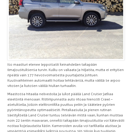
Iso maasturi etenee leppoisasti keinahdellen takapään
ilmajousituksensa turvin. Kulku on vakaata ja hiljaista, mutta ei erityisen
ripeätä vain 177 hevosvoimaisesta puurtajasta johtuen.
Kuusivaihteinen automaatti hoitaa tehtävänsä, mutta välillä se arpoo
vitosen ja kutosen välillä hiukan turhaakin.
Maastossa hitaalla nelivedolla ja lukot päällä Land Cruiser jatkaa
eleetöntä menoaan. Ristiriipunnasta auto irtoaa hienosti Crawl –
asetuksella, jolloin elektroniikka puuttuu peliin ja säätelee pyörien
pyörintänopeutta optimaalisesti. Pintakaasulla ja pienen rutinan
säestyksellä Land Cruiser tuntuu selviävän mistä vaan, kunhan muistaa
noin 22 sentin maavaran, onneksi takapään ilmajousitusta voi kätevästi
nostaa kojelaudasta käsin. Kameroiden avulla voi tarkkailla alustaa ja
ympäristöä esimerkiksi jyrkissä nousuissa, siis silloin kun tuulilasin