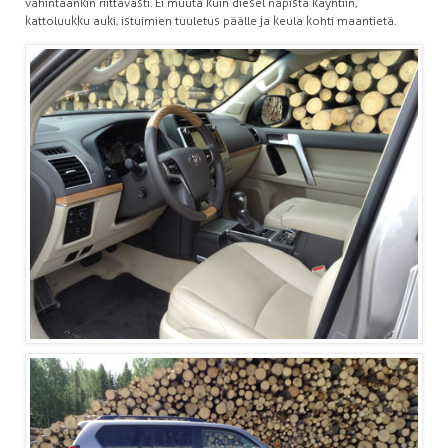
vähintäänkin riittävästi. Ei muuta kuin diesel napista käyntiin,
kattoluukku auki, istuimien tuuletus päälle ja keula kohti maantietä.