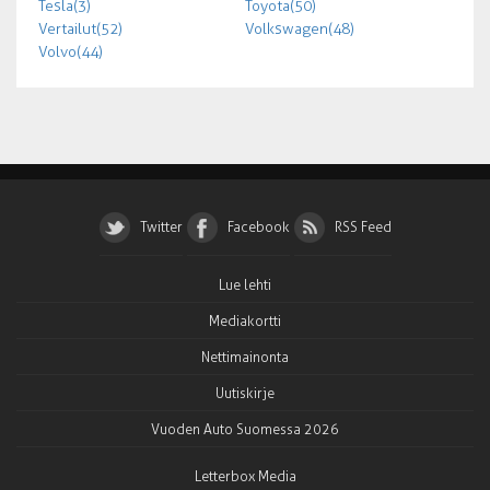
Tesla (3)
Toyota (50)
Vertailut (52)
Volkswagen (48)
Volvo (44)
Twitter
Facebook
RSS Feed
Lue lehti
Mediakortti
Nettimainonta
Uutiskirje
Vuoden Auto Suomessa 2026
Letterbox Media