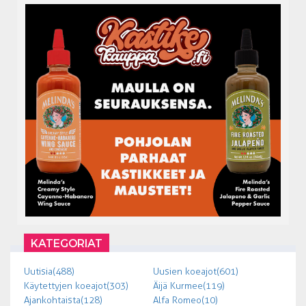
KATEGORIAT
Uutisia (488)
Uusien koeajot (601)
Käytettyjen koeajot (303)
Äijä Kurmee (119)
Ajankohtaista (128)
Alfa Romeo (10)