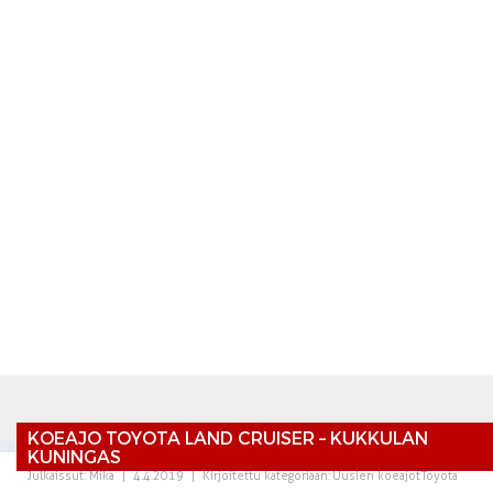
KOEAJO TOYOTA LAND CRUISER – KUKKULAN
KUNINGAS
Julkaissut:
Mika
|
4.4.2019
|
Kirjoitettu kategoriaan:
Uusien koeajot
Toyota