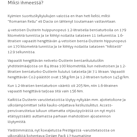
Miksi ihmeessä?
Kylmien suorituskykylukujen valossa en ihan heti keksi, miksi
”Romanian Rellu” eli Dacia on lähtenyt soutamaan vastavirtaan.
4-vetoisen Dusterin huippunopeus 1.2-litraisella bensaturbolla on 179
kilometriä tunnissa ja se kiihtyi nollasta sataseen 11 sekunnissa. 1.6-
litraisen vapaasti hengittävän 4-vetoisen bensa-Dusterin hippunopeus
on 170 kilometriä tunnissa ja se kiihtyy nollasta sataseen ”hikisesti”
12.9 sekunnissa.
Vapaasti hengittävän neliveto-Dusterin bensankulutuskin
yhdistelmäajossa on 8.4 litraa 100 kilometrillä, kun nelivetoisen ja 1.2-
litraisen bensaturbo-Dusterin kulutus satasella jäi 7.1 litraan. Vapaasti
hengittävän Co2-päästöt ovat 158 g/km ja 1.2-litraisen turbon 145 g/km.
Kun 1.2-litraisen bensaturbon vääntö oli 205 Nm, niin 1.6-litrainen
vapaasti hengittävä tarjoaa sitä vain 156 Nm.
Kaikissa Dusterin varustetasoissa löytyy nykyään mm. ajotietokone ja
ulkolämpömittari sekä kauko-ohjattava keskuslukitus. Access-
perusvarustelua lukuun ottamatta ohjauspyörässä on nyt myös
etäisyyssäätö auttamassa parhaan mahdollisen ajoasennon
löytymistä.
Ylellisimmässä, nyt koeajetussa Prestigessä -varustetasossa on
ulkonäköä kohentava Design Pack 17-tuumaisine