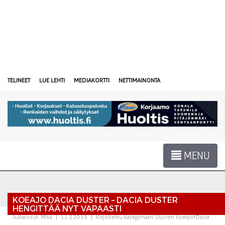
TELINEET
LUE LEHTI
MEDIAKORTTI
NETTIMAINONTA
MENU
KOEAJO DACIA DUSTER – DACIA DUSTER
HENGITTÄÄ NYT VAPAASTI
Julkaissut:
Mika
|
11.3.2019
|
Kirjoitettu kategoriaan:
Uusien koeajot
Dacia