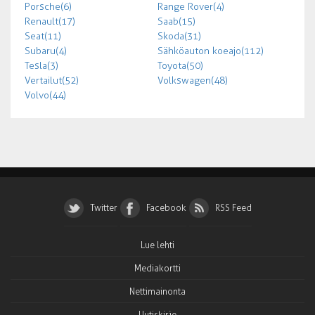
Porsche (6)
Range Rover (4)
Renault (17)
Saab (15)
Seat (11)
Skoda (31)
Subaru (4)
Sähköauton koeajo (112)
Tesla (3)
Toyota (50)
Vertailut (52)
Volkswagen (48)
Volvo (44)
Twitter
Facebook
RSS Feed
Lue lehti
Mediakortti
Nettimainonta
Uutiskirje