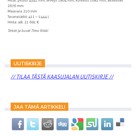
Mitat: pituus 4341 mm, leveys 1804 mm, korkeus 1682 mm, akseliväli
2676 mm
Maavara 210 mm
Tavarasäiliö 411 – 1444 l.
Hinta: alk. 21 691 €
Teksti ja kuvat Timo Kiiski
UUTISKIRJE
// TILAA TÄSTÄ KAASUJALAN UUTISKIRJE //
JAA TÄMÄ ARTIKKELI