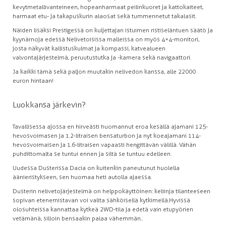
kevytmetallivanteineen, hopeanharmaat peilinkuoret ja kattokaiteet,
harmaat etu- ja takapuskurin alaosat sekä tummennetut takalasit.
Näiden lisäksi Prestigessä on kuljettajan istuimen ristiseläntuen säätö ja
kyynärnoja edessä Nelivetoisissa malleissa on myös 4×4-monitori,
josta näkyvät kallistuskulmat ja kompassi, katvealueen
valvontajärjestelmä, peruutustutka ja -kamera sekä navigaattori.
Ja kaikki tämä sekä paljon muutakin nelivedon kanssa, alle 22 000
euron hintaan!
Luokkansa järkevin?
Tavallisessa ajossa en hirveästi huomannut eroa kesällä ajamani 125-
hevosvoimasen ja 1.2-litraisen bensaturbon ja nyt koeajamani 114-
hevosvoimaisen ja 1.6-litraisen vapaasti hengittävän välillä. Vähän
puhdittomalta se tuntui ennen ja siltä se tuntuu edelleen.
Uudessa Dusterissa Dacia on kuitenkin paneutunut huolella
äänieristykseen, sen huomaa heti autolla ajaessa.
Dusterin nelivetojärjestelmä on helppokäyttöinen: keliin ja tilanteeseen
sopivan etenemistavan voi valita sähköisellä kytkimellä. Hyvissä
olosuhteissa kannattaa kytkeä 2WD-tila ja edetä vain etupyörien
vetämänä, silloin bensaakin palaa vähemmän..