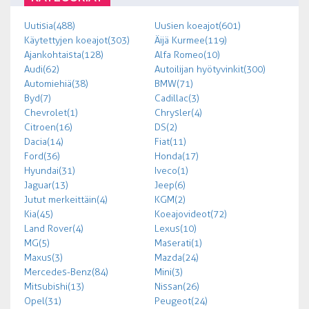
Uutisia (488)
Uusien koeajot (601)
Käytettyjen koeajot (303)
Äijä Kurmee (119)
Ajankohtaista (128)
Alfa Romeo (10)
Audi (62)
Autoilijan hyötyvinkit (300)
Automiehiä (38)
BMW (71)
Byd (7)
Cadillac (3)
Chevrolet (1)
Chrysler (4)
Citroen (16)
DS (2)
Dacia (14)
Fiat (11)
Ford (36)
Honda (17)
Hyundai (31)
Iveco (1)
Jaguar (13)
Jeep (6)
Jutut merkeittäin (4)
KGM (2)
Kia (45)
Koeajovideot (72)
Land Rover (4)
Lexus (10)
MG (5)
Maserati (1)
Maxus (3)
Mazda (24)
Mercedes-Benz (84)
Mini (3)
Mitsubishi (13)
Nissan (26)
Opel (31)
Peugeot (24)