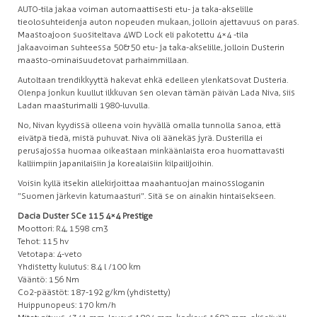
AUTO-tila jakaa voiman automaattisesti etu- ja taka-akselille
tieolosuhteiden ja auton nopeuden mukaan, jolloin ajettavuus on paras.
Maastoajoon suositeltava 4WD Lock eli pakotettu 4×4 -tila
jakaa voiman suhteessa 50&50 etu- ja taka-akselille, jolloin Dusterin
maasto-ominaisuudet ovat parhaimmillaan.
Autoltaan trendikkyyttä hakevat ehkä edelleen ylenkatsovat Dusteria.
Olenpa jonkun kuullut ilkkuvan sen olevan tämän päivän Lada Niva, siis
Ladan maasturimalli 1980-luvulla.
No, Nivan kyydissä olleena voin hyvällä omalla tunnolla sanoa, että
eivätpä tiedä, mistä puhuvat. Niva oli äänekäs jyrä. Dusterilla ei
perusajossa huomaa oikeastaan minkäänlaista eroa huomattavasti
kalliimpiin japanilaisiin ja korealaisiin kilpailijoihin.
Voisin kyllä itsekin allekirjoittaa maahantuojan mainossloganin
”Suomen järkevin katumaasturi”. Sitä se on ainakin hintaisekseen.
Dacia Duster SCe 115 4×4 Prestige
Moottori: R4, 1598 cm3
Tehot: 115 hv
Vetotapa: 4-veto
Yhdistetty kulutus: 8.4 l /100 km
Vääntö: 156 Nm
Co2-päästöt: 187-192 g/km (yhdistetty)
Huippunopeus: 170 km/h