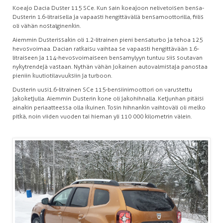
Koeajo Dacia Duster 115 SCe. Kun sain koeajoon nelivetoisen bensa-
Dusterin 1.6-litraisella ja vapaasti hengittävällä bensamoottorilla, fiilis
oli vähän nostalginenkin.
Aiemmin Dusterissakin oli 1.2-litrainen pieni bensaturbo ja tehoa 125
hevosvoimaa. Dacian ratkaisu vaihtaa se vapaasti hengittävään 1.6-
litraiseen ja 114-hevosvoimaiseen bensamylyyn tuntuu siis soutavan
nykytrendejä vastaan. Nythän vähän jokainen autovalmistaja panostaa
pieniin kuutiotilavuuksiin ja turboon.
Dusterin uusi 1.6-litrainen SCe 115 -bensiinimoottori on varustettu
jakoketjulla. Aiemmin Dusterin kone oli jakohihnalla. Ketjunhan pitäisi
ainakin periaatteessa olla ikuinen. Tosin hihnankin vaihtoväli oli melko
pitkä, noin viiden vuoden tai hieman yli 110 000 kilometrin välein.