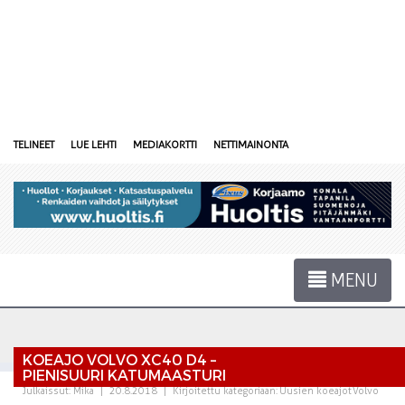
TELINEET
LUE LEHTI
MEDIAKORTTI
NETTIMAINONTA
MENU
KOEAJO VOLVO XC40 D4 –
PIENISUURI KATUMAASTURI
Julkaissut:
Mika
|
20.8.2018
|
Kirjoitettu kategoriaan:
Uusien koeajot
Volvo