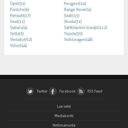
Opel (31)
Peugeot (24)
Porsche (6)
Range Rover (4)
Renault (17)
Saab (15)
Seat (11)
Skoda (31)
Subaru (4)
Sähköauton koeajo (112)
Tesla (3)
Toyota (50)
Vertailut (52)
Volkswagen (48)
Volvo (44)
Twitter
Facebook
RSS Feed
Lue lehti
Mediakortti
Nettimainonta