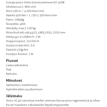
Koeajoauton hinta lisävarusteineen: 67 405€
Iskutilavuus: 1 969 cm3
Teho: 190 hv / 4 000 kierr/min
Vääntö: 400 Nm / 1 750-2 500 kierr/min
Paino: 1684kg
Tavaratila: 460l
Vetokyky max: 2 100 kg
Pit.lev.kork.aks.väli: 4425, 1863,1652, 2702 mm
Kiihtyvyys 0-100km/h: 7.9s
Huippunopeus: 210 km/h
Kulutus (valm.ilm): 5.1l
Päästöt:135g/km
Koeajon kulutus: 7.6l
Plussat
Laatuvaikutelma
Tilat
Neliveto
Miinukset
Vaihteiston miettiminen
Hybridimallien puuttuminen
Jälkimaku
Volvo XC40 vahvistaa merkin asemaa kasvavassa segmentissä ja iskee
kovan haasteen saksalaisille kilpakumppaneille.