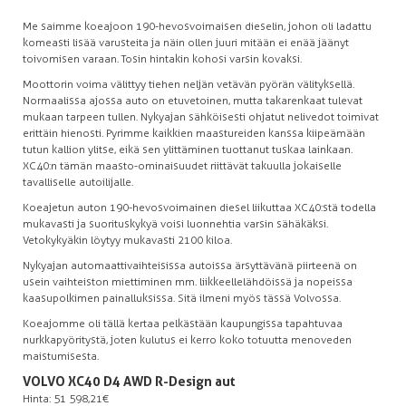
Me saimme koeajoon 190-hevosvoimaisen dieselin, johon oli ladattu
komeasti lisää varusteita ja näin ollen juuri mitään ei enää jäänyt
toivomisen varaan. Tosin hintakin kohosi varsin kovaksi.
Moottorin voima välittyy tiehen neljän vetävän pyörän välityksellä.
Normaalissa ajossa auto on etuvetoinen, mutta takarenkaat tulevat
mukaan tarpeen tullen. Nykyajan sähköisesti ohjatut nelivedot toimivat
erittäin hienosti. Pyrimme kaikkien maastureiden kanssa kiipeämään
tutun kallion ylitse, eikä sen ylittäminen tuottanut tuskaa lainkaan.
XC40:n tämän maasto-ominaisuudet riittävät takuulla jokaiselle
tavalliselle autoilijalle.
Koeajetun auton 190-hevosvoimainen diesel liikuttaa XC40:stä todella
mukavasti ja suorituskykyä voisi luonnehtia varsin sähäkäksi.
Vetokykyäkin löytyy mukavasti 2100 kiloa.
Nykyajan automaattivaihteisissa autoissa ärsyttävänä piirteenä on
usein vaihteiston miettiminen mm. liikkeellelähdöissä ja nopeissa
kaasupolkimen painalluksissa. Sitä ilmeni myös tässä Volvossa.
Koeajomme oli tällä kertaa pelkästään kaupungissa tapahtuvaa
nurkkapyöritystä, joten kulutus ei kerro koko totuutta menoveden
maistumisesta.
VOLVO XC40 D4 AWD R-Design aut
Hinta: 51 598,21€