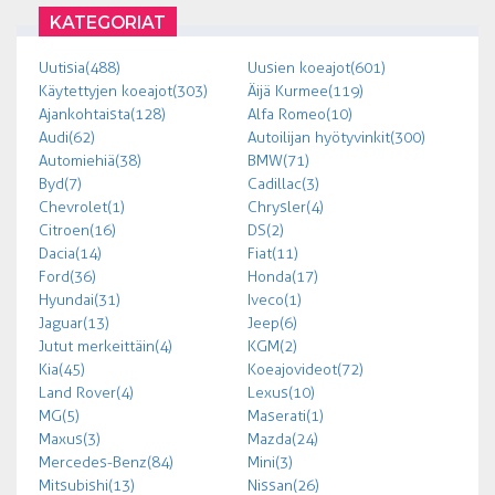
KATEGORIAT
Uutisia (488)
Uusien koeajot (601)
Käytettyjen koeajot (303)
Äijä Kurmee (119)
Ajankohtaista (128)
Alfa Romeo (10)
Audi (62)
Autoilijan hyötyvinkit (300)
Automiehiä (38)
BMW (71)
Byd (7)
Cadillac (3)
Chevrolet (1)
Chrysler (4)
Citroen (16)
DS (2)
Dacia (14)
Fiat (11)
Ford (36)
Honda (17)
Hyundai (31)
Iveco (1)
Jaguar (13)
Jeep (6)
Jutut merkeittäin (4)
KGM (2)
Kia (45)
Koeajovideot (72)
Land Rover (4)
Lexus (10)
MG (5)
Maserati (1)
Maxus (3)
Mazda (24)
Mercedes-Benz (84)
Mini (3)
Mitsubishi (13)
Nissan (26)