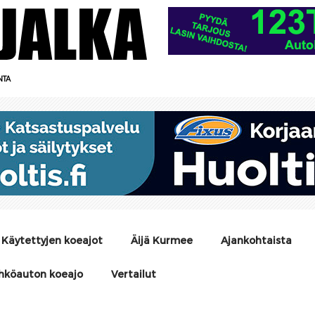
NTA
Käytettyjen koeajot
Äijä Kurmee
Ajankohtaista
hköauton koeajo
Vertailut