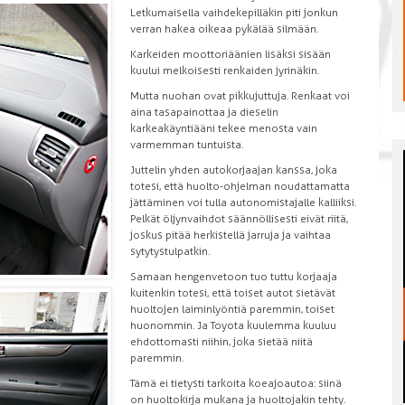
Letkumaisella vaihdekepilläkin piti jonkun
verran hakea oikeaa pykälää silmään.
Karkeiden moottoriäänien lisäksi sisään
kuului melkoisesti renkaiden jyrinäkin.
Mutta nuohan ovat pikkujuttuja. Renkaat voi
aina tasapainottaa ja dieselin
karkeakäyntiääni tekee menosta vain
varmemman tuntuista.
Juttelin yhden autokorjaajan kanssa, joka
totesi, että huolto-ohjelman noudattamatta
jättäminen voi tulla autonomistajalle kalliiksi.
Pelkät öljynvaihdot säännöllisesti eivät riitä,
joskus pitää herkistellä jarruja ja vaihtaa
sytytystulpatkin.
Samaan hengenvetoon tuo tuttu korjaaja
kuitenkin totesi, että toiset autot sietävät
huoltojen laiminlyöntiä paremmin, toiset
huonommin. Ja Toyota kuulemma kuuluu
ehdottomasti niihin, joka sietää niitä
paremmin.
Tämä ei tietysti tarkoita koeajoautoa: siinä
on huoltokirja mukana ja huoltojakin tehty.