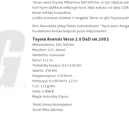
”Aivan upea Toyota. Mittarissa 360 000 km, ei syö öljyä ja aut
Kori hyvin jäykkä ja näkyvyys hyvä. Tällä autolla voi ajaa 1
ilman mitään korjauksia.
Lisäksi loistavat sisätilat 7 hengelle. Tämä on yksi Toyota par
Tero Alavudelta yhtyy Pekan suitsutukseen: ”Hyvä auto. Renga
huollettuna kestää helposti puoli miljoona km”.
Toyota Avensis Verso 2.0 D4D vm.2003
Mittarilukema: 365 000 km
Moottori: 2.0 l, diesel
Vaihteisto: manuaali
Tehot: 111 hv
Yhdistetty kulutus: 6.5 l/100 km
Vääntö: 250 Nm
Huippunopeus: 170 km/h
Kiihtyvyys 0-100 km/h: 12.5 s
Co2: 173 g/km
Hinta: 3 899 €
Myyjä: Autosilta, Espoo
Teksti Urmas Hurmalainen
Kuvat Mika Salomaa