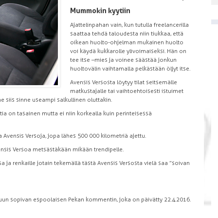
Mummokin kyytiin
Ajattelinpahan vain, kun tutulla freelancerilla
saattaa tehdä taloudesta niin tiukkaa, että
oikean huolto-ohjelman mukainen huolto
voi käydä kukkarolle ylivoimaiseksi. Hän on
tee itse –mies ja voinee säästää jonkun
huoltovälin vaihtamalla pelkästään öljyt itse.
Avensis Versosta löytyy tilat seitsemälle
matkustajalle tai vaihtoehtoisesti istuimet
e siis sinne useampi salkullinen oluttakin.
 on tasainen mutta ei niin korkealla kuin perinteisessä
Avensis Versoja, jopa lähes 500 000 kilometriä ajettu.
vensis Versoa metsästäkään mikään trendipelle.
a ja renkaille jotain tekemällä tästä Avensis Versosta vielä saa ”soivan
puun sopivan espoolaisen Pekan kommentin, joka on päivätty 22.4.2016.