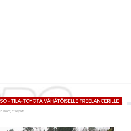
O – TILA-TOYOTA VÄHÄTÖISELLE FREELANCERILLE
en koeajot
Toyota