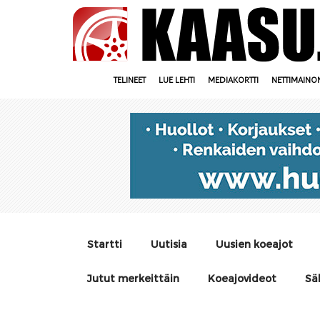
TELINEET
LUE LEHTI
MEDIAKORTTI
NETTIMAINO
Startti
Uutisia
Uusien koeajot
Jutut merkeittäin
Koeajovideot
Sä