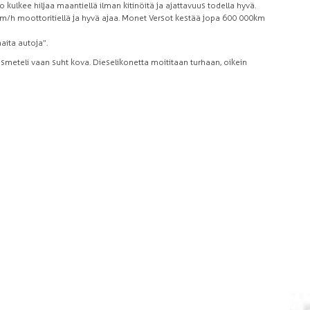
o kulkee hiljaa maantiellä ilman kitinöitä ja ajattavuus todella hyvä.
30km/h moottoritiellä ja hyvä ajaa. Monet Versot kestää jopa 600 000km
haita autoja”.
smeteli vaan suht kova. Dieselikonetta moititaan turhaan, oikein