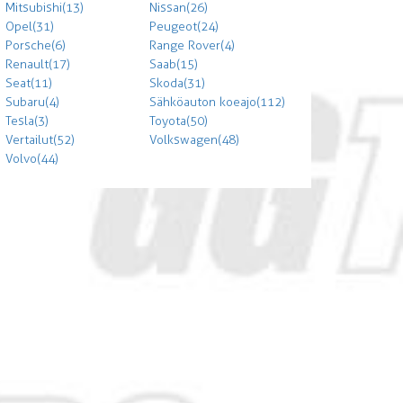
Mitsubishi (13)
Nissan (26)
Opel (31)
Peugeot (24)
Porsche (6)
Range Rover (4)
Renault (17)
Saab (15)
Seat (11)
Skoda (31)
Subaru (4)
Sähköauton koeajo (112)
Tesla (3)
Toyota (50)
Vertailut (52)
Volkswagen (48)
Volvo (44)