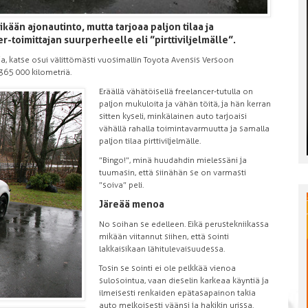
kään ajonautinto, mutta tarjoaa paljon tilaa ja
-toimittajan suurperheelle eli ”pirttiviljelmälle”.
ja, katse osui välittömästi vuosimallin Toyota Avensis Versoon
 365 000 kilometriä.
Eräällä vähätöisellä freelancer-tutulla on
paljon mukuloita ja vähän töitä, ja hän kerran
sitten kyseli, minkälainen auto tarjoaisi
vähällä rahalla toimintavarmuutta ja samalla
paljon tilaa pirttiviljelmälle.
”Bingo!”, minä huudahdin mielessäni ja
tuumasin, että siinähän se on varmasti
”soiva” peli.
Järeää menoa
No soihan se edelleen. Eikä perustekniikassa
mikään viitannut siihen, että sointi
lakkaisikaan lähitulevaisuudessa.
Tosin se sointi ei ole pelkkää vienoa
sulosointua, vaan dieselin karkeaa käyntiä ja
ilmeisesti renkaiden epätasapainon takia
auto melkoisesti väänsi ja hakikin urissa.