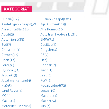
KATEGORIAT
Uutisia (488)
Uusien koeajot (601)
Käytettyjen koeajot (303)
Äijä Kurmee (119)
Ajankohtaista (128)
Alfa Romeo (10)
Audi (62)
Autoilijan hyötyvinkit (300)
Automiehiä (38)
BMW (71)
Byd (7)
Cadillac (3)
Chevrolet (1)
Chrysler (4)
Citroen (16)
DS (2)
Dacia (14)
Fiat (11)
Ford (36)
Honda (17)
Hyundai (31)
Iveco (1)
Jaguar (13)
Jeep (6)
Jutut merkeittäin (4)
KGM (2)
Kia (45)
Koeajovideot (72)
Land Rover (4)
Lexus (10)
MG (5)
Maserati (1)
Maxus (3)
Mazda (24)
Mercedes-Benz (84)
Mini (3)