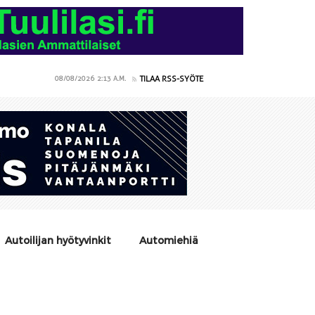
TILAA RSS-SYÖTE
08/08/2026
2:13 A.M.
Autoilijan hyötyvinkit
Automiehiä