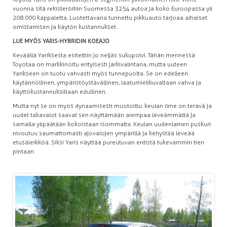
vuonna sitä rekisteröitiin Suomessa 3254 autoa ja koko Euroopassa yli
208 000 kappaletta. Luotettavana tunnettu pikkuauto tarjoaa alhaiset
omistamisen ja käytön kustannukset.
LUE MYÖS YARIS-HYBRIDIN KOEAJO
Keväällä Yariksesta esiteltiin jo neljäs sukupolvi. Tähän mennessä
Toyotaa on markkinoitu erityisesti järkivalintana, mutta uuteen
Yarikseen on tuotu vahvasti myös tunnepuolta. Se on edelleen
käytännöllinen, ympäristöystävällinen, laatumielikuvaltaan vahva ja
käyttökustannuksiltaan edullinen.
Mutta nyt se on myös dynaamisesti muotoiltu: keulan ilme on terävä ja
uudet takavalot saavat sen näyttämään aiempaa leveämmältä ja
samalla ylipäätään kokoistaan isommalta. Keulan uudenlainen puskuri
nivoutuu saumattomasti ajovalojen ympärillä ja kehystää leveää
etusäleikköä. Siksi Yaris näyttää pureutuvan entistä tukevammin tien
pintaan.