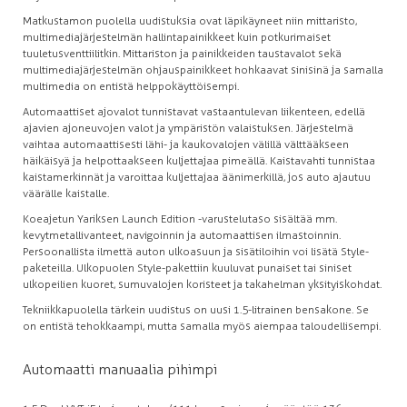
Matkustamon puolella uudistuksia ovat läpikäyneet niin mittaristo,
multimediajärjestelmän hallintapainikkeet kuin potkurimaiset
tuuletusventtiilitkin. Mittariston ja painikkeiden taustavalot sekä
multimediajärjestelmän ohjauspainikkeet hohkaavat sinisinä ja samalla
multimedia on entistä helppokäyttöisempi.
Automaattiset ajovalot tunnistavat vastaantulevan liikenteen, edellä
ajavien ajoneuvojen valot ja ympäristön valaistuksen. Järjestelmä
vaihtaa automaattisesti lähi- ja kaukovalojen välillä välttääkseen
häikäisyä ja helpottaakseen kuljettajaa pimeällä. Kaistavahti tunnistaa
kaistamerkinnät ja varoittaa kuljettajaa äänimerkillä, jos auto ajautuu
väärälle kaistalle.
Koeajetun Yariksen Launch Edition -varustelutaso sisältää mm.
kevytmetallivanteet, navigoinnin ja automaattisen ilmastoinnin.
Persoonallista ilmettä auton ulkoasuun ja sisätiloihin voi lisätä Style-
paketeilla. Ulkopuolen Style-pakettiin kuuluvat punaiset tai siniset
ulkopeilien kuoret, sumuvalojen koristeet ja takahelman yksityiskohdat.
Tekniikkapuolella tärkein uudistus on uusi 1.5-litrainen bensakone. Se
on entistä tehokkaampi, mutta samalla myös aiempaa taloudellisempi.
Automaatti manuaalia pihimpi