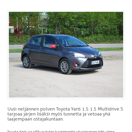
Uusi neljännen polven Toyota Yaris 1.5 1.5 Multidrive S
tarjoaa järjen lisäksi myös tunnetta ja vetoaa yhä
laajempaan ostajakuntaan.
Toyota Yaris on pikkuautojen b-segmentin ylivoimainen hitti: viime