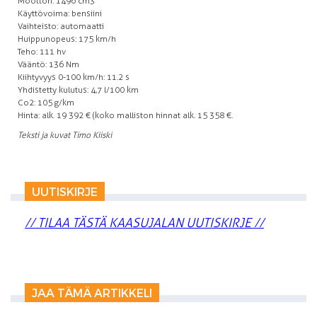
Moottori: 1496 cm3
Käyttövoima: bensiini
Vaihteisto: automaatti
Huippunopeus: 175 km/h
Teho: 111 hv
Vääntö: 136 Nm
Kiihtyvyys 0-100 km/h: 11.2 s
Yhdistetty kulutus: 4,7 l/100 km
Co2: 105 g/km
Hinta: alk. 19 392 € (koko malliston hinnat alk. 15 358 €.
Teksti ja kuvat Timo Kiiski
UUTISKIRJE
// TILAA TÄSTÄ KAASUJALAN UUTISKIRJE //
JAA TÄMÄ ARTIKKELI