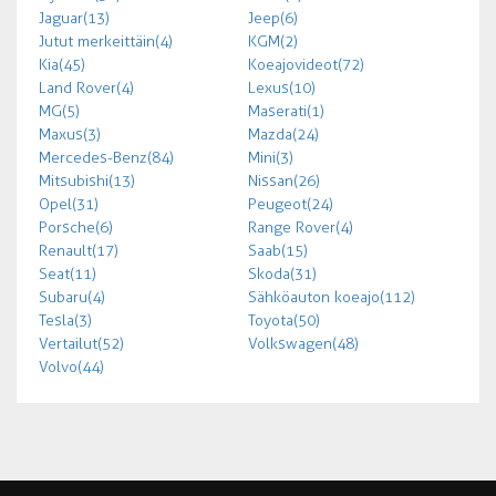
Jaguar (13)
Jeep (6)
Jutut merkeittäin (4)
KGM (2)
Kia (45)
Koeajovideot (72)
Land Rover (4)
Lexus (10)
MG (5)
Maserati (1)
Maxus (3)
Mazda (24)
Mercedes-Benz (84)
Mini (3)
Mitsubishi (13)
Nissan (26)
Opel (31)
Peugeot (24)
Porsche (6)
Range Rover (4)
Renault (17)
Saab (15)
Seat (11)
Skoda (31)
Subaru (4)
Sähköauton koeajo (112)
Tesla (3)
Toyota (50)
Vertailut (52)
Volkswagen (48)
Volvo (44)