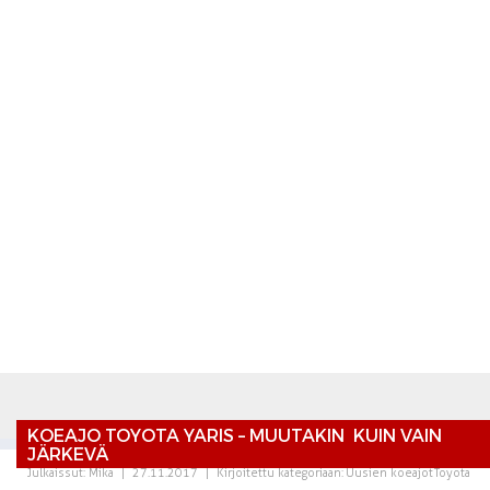
KOEAJO TOYOTA YARIS – MUUTAKIN KUIN VAIN
JÄRKEVÄ
Julkaissut:
Mika
|
27.11.2017
|
Kirjoitettu kategoriaan:
Uusien koeajot
Toyota