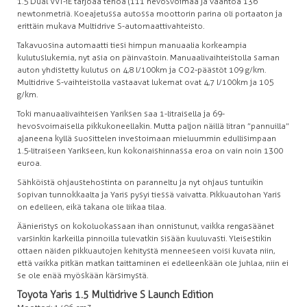
1.5 Dual VVT-iE tarjoaa tehoa (111 hevosvoimaa ja vääntöä 136
newtonmetriä. Koeajetussa autossa moottorin parina oli portaaton ja
erittäin mukava Multidrive S-automaattivahteisto.
Takavuosina automaatti tiesi himpun manuaalia korkeampia
kulutuslukemia, nyt asia on päinvastoin. Manuaalivaihteistolla saman
auton yhdistetty kulutus on 4,8 l/100km ja CO2-päästöt 109 g/km.
Multidrive S-vaihteistolla vastaavat lukemat ovat 4,7 l/100km ja 105
g/km.
Toki manuaalivaihteisen Yariksen saa 1-litraisella ja 69-
hevosvoimaisella pikkukoneellakin. Mutta paljon näillä litran ”pannuilla”
ajaneena kyllä suosittelen investoimaan mieluummin edullisimpaan
1.5-litraiseen Yarikseen, kun kokonaishinnassa eroa on vain noin 1300
euroa.
Sähköistä ohjaustehostinta on paranneltu ja nyt ohjaus tuntuikin
sopivan tunnokkaalta ja Yaris pysyi tiessä vaivatta. Pikkuautohan Yaris
on edelleen, eikä takana ole liikaa tilaa.
Äänieristys on kokoluokassaan ihan onnistunut, vaikka rengasäänet
varsinkin karkeilla pinnoilla tulevatkin sisään kuuluvasti. Yleisestikin
ottaen näiden pikkuautojen kehitystä menneeseen voisi kuvata niin,
että vaikka pitkän matkan taittaminen ei edelleenkään ole juhlaa, niin ei
se ole enää myöskään kärsimystä.
Toyota Yaris 1.5 Multidrive S Launch Edition