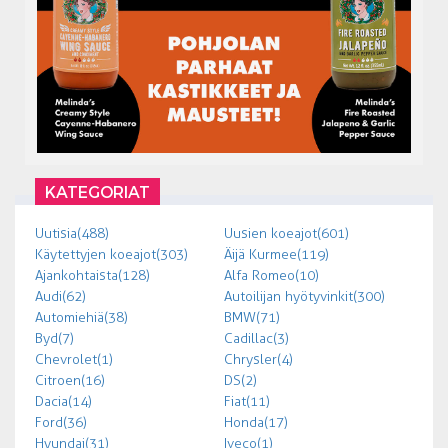
KATEGORIAT
Uutisia (488)
Uusien koeajot (601)
Käytettyjen koeajot (303)
Äijä Kurmee (119)
Ajankohtaista (128)
Alfa Romeo (10)
Audi (62)
Autoilijan hyötyvinkit (300)
Automiehiä (38)
BMW (71)
Byd (7)
Cadillac (3)
Chevrolet (1)
Chrysler (4)
Citroen (16)
DS (2)
Dacia (14)
Fiat (11)
Ford (36)
Honda (17)
Hyundai (31)
Iveco (1)