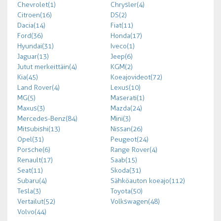
Chevrolet (1)
Chrysler (4)
Citroen (16)
DS (2)
Dacia (14)
Fiat (11)
Ford (36)
Honda (17)
Hyundai (31)
Iveco (1)
Jaguar (13)
Jeep (6)
Jutut merkeittäin (4)
KGM (2)
Kia (45)
Koeajovideot (72)
Land Rover (4)
Lexus (10)
MG (5)
Maserati (1)
Maxus (3)
Mazda (24)
Mercedes-Benz (84)
Mini (3)
Mitsubishi (13)
Nissan (26)
Opel (31)
Peugeot (24)
Porsche (6)
Range Rover (4)
Renault (17)
Saab (15)
Seat (11)
Skoda (31)
Subaru (4)
Sähköauton koeajo (112)
Tesla (3)
Toyota (50)
Vertailut (52)
Volkswagen (48)
Volvo (44)