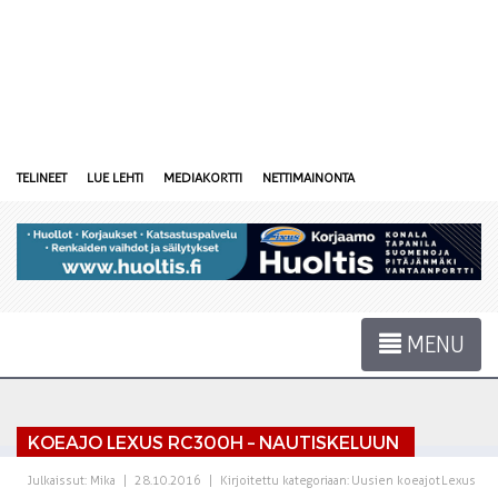
TELINEET
LUE LEHTI
MEDIAKORTTI
NETTIMAINONTA
MENU
KOEAJO LEXUS RC300H – NAUTISKELUUN
Julkaissut:
Mika
|
28.10.2016
|
Kirjoitettu kategoriaan:
Uusien koeajot
Lexus