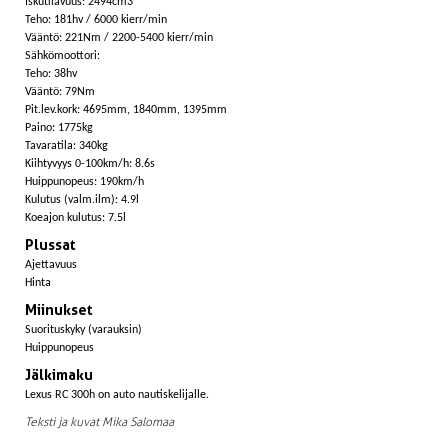
Iskutilavuus: 2494cm3
Teho: 181hv / 6000 kierr/min
Vääntö: 221Nm / 2200-5400 kierr/min
Sähkömoottori:
Teho: 38hv
Vääntö: 79Nm
Pit.lev.kork: 4695mm, 1840mm, 1395mm
Paino: 1775kg
Tavaratila: 340kg
Kiihtyvyys 0-100km/h: 8.6s
Huippunopeus: 190km/h
Kulutus (valm.ilm): 4.9l
Koeajon kulutus: 7.5l
Plussat
Ajettavuus
Hinta
Miinukset
Suorituskyky (varauksin)
Huippunopeus
Jälkimaku
Lexus RC 300h on auto nautiskelijalle.
Teksti ja kuvat Mika Salomaa