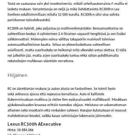
Tästä on saatavana vain yksi moottoriversio, mikäli urheiluautomaista F-mallia ei
lasketa mukaan. Varustetasoja on neljä ja mikä ilahduttavinta RC300h:n saa
itselleen edullisimmillaan reilulla 52 000 eurolla. RC300h:n olisi oiva valinta
pariskunnan työsuhdeautoksi.
RC300h on hybridi, joka paljastuu jo mallimerkinnästäkin. Bensamoottorina on
suhteellisen kookas 4-sylinterinen 2.4-litrainen vapaasti hengittävä ja sen lisäksi
sähkömoottori. Molempien voima välittyy takapyöriin mainiosti toimivan
automaattivaihteiston kautta. Tehoa on yhteenlaskettuna suhteellisen
asiallisesti, mutta suorituskyky on heikompi mitä ulkonäkö antaa olettaa. Ei tällä
nyt jalkoihin jää, mutta arjen suorituskyky tuntuu ehkä vähän puhdittomalta
nykyturbojen muhkeaan vääntöön verrattuna.
Hiljainen
RC on äärettömän mukava ja auton alusta on fantastinen. Se toimii hyvin
sekä arkisessa ajossa että nopeassa kurvailussa. Auto ei kallistele
tiukemmissakaan mutkissa ja nielee tien epätasaisuudet mallikkaasti. Maukkaan
ajokokonaisuuden kruunaa erittäin tunnokas ohjaus. Melutaso on uskomattoman
alhainen sekä moottorin että renkaiden suhteen. Koeajon kulutuskaan ei noussut
mahdottoman kovaksi, vaikka kauas valmistajan lukemasta jäimmekin.
Lexus RC300h A Executive
Hinta: 56 684,06€