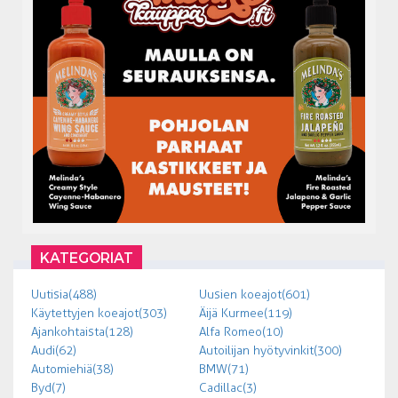
KATEGORIAT
Uutisia (488)
Uusien koeajot (601)
Käytettyjen koeajot (303)
Äijä Kurmee (119)
Ajankohtaista (128)
Alfa Romeo (10)
Audi (62)
Autoilijan hyötyvinkit (300)
Automiehiä (38)
BMW (71)
Byd (7)
Cadillac (3)