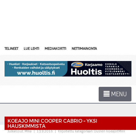
TELINEET
LUE LEHTI
MEDIAKORTTI
NETTIMAINONTA
MENU
KOEAJO MINI COOPER CABRIO – YKSI
HAUSKIMMISTA
Julkaissut:
Mika
|
13.9.2016
|
Kirjoitettu kategoriaan:
Uusien koeajot
Mini