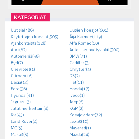
KATEGORIAT
Uutisia (488)
Uusien koeajot (601)
Käytettyjen koeajot (303)
Äijä Kurmee (119)
Ajankohtaista (128)
Alfa Romeo (10)
Audi (62)
Autoilijan hyötyvinkit (300)
Automiehiä (38)
BMW (71)
Byd (7)
Cadillac (3)
Chevrolet (1)
Chrysler (4)
Citroen (16)
DS (2)
Dacia (14)
Fiat (11)
Ford (36)
Honda (17)
Hyundai (31)
Iveco (1)
Jaguar (13)
Jeep (6)
Jutut merkeittäin (4)
KGM (2)
Kia (45)
Koeajovideot (72)
Land Rover (4)
Lexus (10)
MG (5)
Maserati (1)
Maxus (3)
Mazda (24)