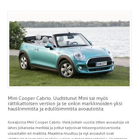
Mini Cooper Cabrio. Uudistunut Mini sai myös
rättikattoisen version ja se onkin markkinoiden yksi
hauskimmista ja edullisimmista avoautoista.
Koeajossa Mini Cooper Cabrio. Vielä joitain vuosia sitten avoautoja oli
lähes jokaisella merkillä ja jotkut tarjosivat hilseenpoistoversioita
useastakin eri mallista. Maailma muuttuu ja nyt avoautot ovat
yllättävän harvinaisia malleja uusien autojen hinnastoissa. Useimpien