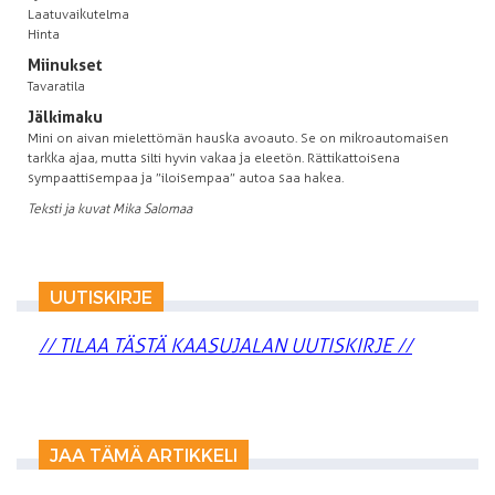
Laatuvaikutelma
Hinta
Miinukset
Tavaratila
Jälkimaku
Mini on aivan mielettömän hauska avoauto. Se on mikroautomaisen
tarkka ajaa, mutta silti hyvin vakaa ja eleetön. Rättikattoisena
sympaattisempaa ja ”iloisempaa” autoa saa hakea.
Teksti ja kuvat Mika Salomaa
UUTISKIRJE
// TILAA TÄSTÄ KAASUJALAN UUTISKIRJE //
JAA TÄMÄ ARTIKKELI