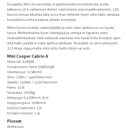
Koeajettu Mini oli varustettu 3-sylinterisellä bensaturbolla, jonka
jatkeena oli 6-vaihteinen Aisinin valmistama automaattivaihteisto. 136
hevosvoimaa liikuttaa tätä avoa ihan riittävän hyvin, eikä katto alhaalla
kruisaillessa tehoa kaipaa yhtään enempää.
Minin kori on todella vääntöjäykkä ja näin ollen ajettavuus on hyvää
tasoa. Minkäänlaista korin vääntyilyä ja vetelyä ei tapahdu edes
mukulakivikadulla. Kelit sattuivat olemaan niin hyvät koko koeajon ajan,
että katto päällä ei tullut ajettua lainkaan. Tavaratila on aina yhtä pieni,
215 litraa, riippumatta siitä onko katto kiinni vai auki.
Mini Cooper Cabrio A
Hinta alk: 32 683€
Koeajoauton hinta 39 960,94€
Iskutilavuus: 1198cm3
Teho: 136hv / 4400 kierr/min
Vääntö: 220Nm / 1250 kierr/min
Paino: 215l
Tavaratila: 1305kg
Kiihtyvyys 0-100km/h: 8.7s
Huippunopeus: 206km/h
Kulutus (valm.ilm): 5.3l
Koeajon kulutus: 7.4l
Plussat
Ajettavuus