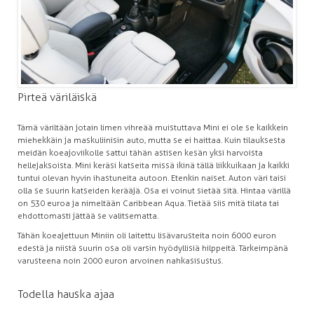
Pirteä väriläiskä
Tämä väriltään jotain limen vihreää muistuttava Mini ei ole se kaikkein
miehekkäin ja maskuliinisin auto, mutta se ei haittaa. Kuin tilauksesta
meidän koeajoviikolle sattui tähän astisen kesän yksi harvoista
hellejaksoista. Mini keräsi katseita missä ikinä tällä liikkuikaan ja kaikki
tuntui olevan hyvin ihastuneita autoon. Etenkin naiset. Auton väri taisi
olla se suurin katseiden kerääjä. Osa ei voinut sietää sitä. Hintaa värillä
on 530 euroa ja nimeltään Caribbean Aqua. Tietää siis mitä tilata tai
ehdottomasti jättää se valitsematta.
Tähän koeajettuun Miniin oli laitettu lisävarusteita noin 6000 euron
edestä ja niistä suurin osa oli varsin hyödyllisiä hilppeitä. Tärkeimpänä
varusteena noin 2000 euron arvoinen nahkasisustus.
Todella hauska ajaa