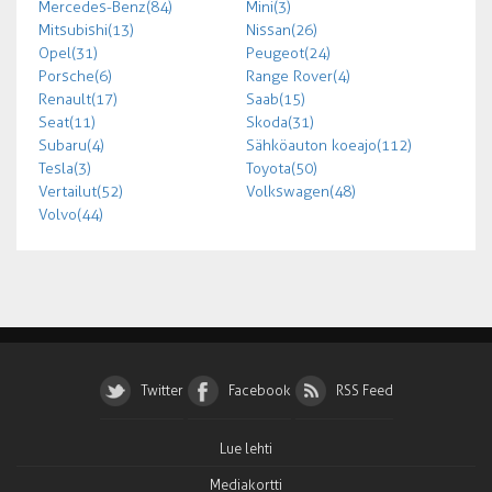
Mercedes-Benz (84)
Mini (3)
Mitsubishi (13)
Nissan (26)
Opel (31)
Peugeot (24)
Porsche (6)
Range Rover (4)
Renault (17)
Saab (15)
Seat (11)
Skoda (31)
Subaru (4)
Sähköauton koeajo (112)
Tesla (3)
Toyota (50)
Vertailut (52)
Volkswagen (48)
Volvo (44)
Twitter
Facebook
RSS Feed
Lue lehti
Mediakortti