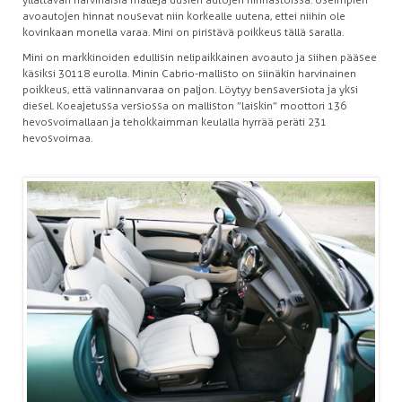
avoautojen hinnat nousevat niin korkealle uutena, ettei niihin ole
kovinkaan monella varaa. Mini on piristävä poikkeus tällä saralla.
Mini on markkinoiden edullisin nelipaikkainen avoauto ja siihen pääsee
käsiksi 30 118 eurolla. Minin Cabrio-mallisto on siinäkin harvinainen
poikkeus, että valinnanvaraa on paljon. Löytyy bensaversiota ja yksi
diesel. Koeajetussa versiossa on malliston ”laiskin” moottori 136
hevosvoimallaan ja tehokkaimman keulalla hyrrää peräti 231
hevosvoimaa.