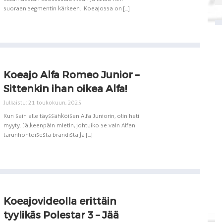
suoraan segmentin kärkeen. Koeajossa on [...]
Koeajo Alfa Romeo Junior –
Sittenkin ihan oikea Alfa!
Julkaistu: 21 toukokuun, 2025
Kun sain alle täyssähköisen Alfa Juniorin, olin heti
myyty. Jälkeenpäin mietin, johtuiko se vain Alfan
tarunhohtoisesta brändistä ja [...]
Koeajovideolla erittäin
tyylikäs Polestar 3 – Jää