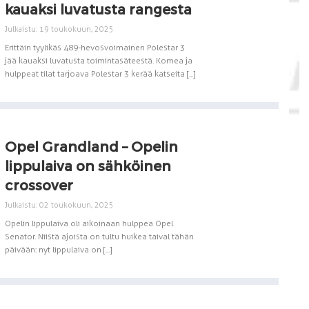
kauaksi luvatusta rangesta
Julkaistu: 19 toukokuun, 2025
Erittäin tyylikäs 489-hevosvoimainen Polestar 3
jää kauaksi luvatusta toimintasäteestä. Komea ja
hulppeat tilat tarjoava Polestar 3 kerää katseita [...]
Opel Grandland – Opelin
lippulaiva on sähköinen
crossover
Julkaistu: 02 toukokuun, 2025
Opelin lippulaiva oli aikoinaan hulppea Opel
Senator. Niistä ajoista on tultu huikea taival tähän
päivään: nyt lippulaiva on [...]