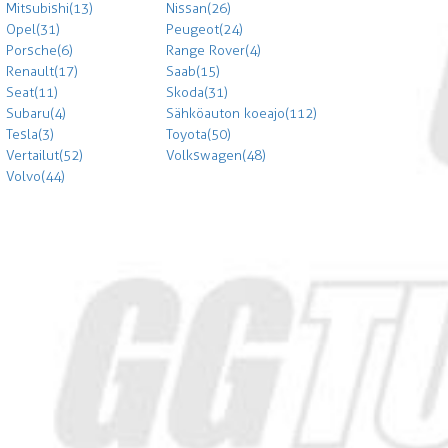
Mitsubishi (13)
Nissan (26)
Opel (31)
Peugeot (24)
Porsche (6)
Range Rover (4)
Renault (17)
Saab (15)
Seat (11)
Skoda (31)
Subaru (4)
Sähköauton koeajo (112)
Tesla (3)
Toyota (50)
Vertailut (52)
Volkswagen (48)
Volvo (44)