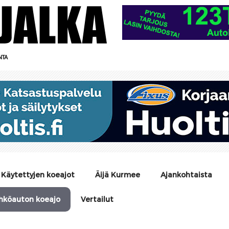
NTA
Käytettyjen koeajot
Äijä Kurmee
Ajankohtaista
hköauton koeajo
Vertailut