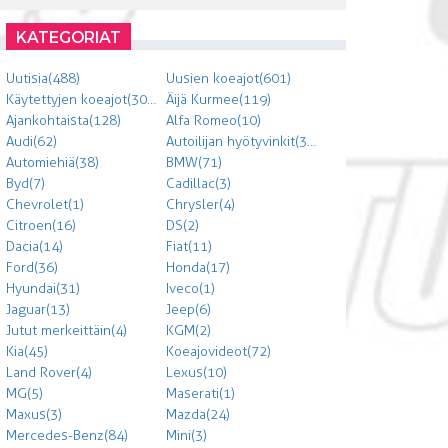
KATEGORIAT
Uutisia (488)
Uusien koeajot (601)
Käytettyjen koeajot (303)
Äijä Kurmee (119)
Ajankohtaista (128)
Alfa Romeo (10)
Audi (62)
Autoilijan hyötyvinkit (300)
Automiehiä (38)
BMW (71)
Byd (7)
Cadillac (3)
Chevrolet (1)
Chrysler (4)
Citroen (16)
DS (2)
Dacia (14)
Fiat (11)
Ford (36)
Honda (17)
Hyundai (31)
Iveco (1)
Jaguar (13)
Jeep (6)
Jutut merkeittäin (4)
KGM (2)
Kia (45)
Koeajovideot (72)
Land Rover (4)
Lexus (10)
MG (5)
Maserati (1)
Maxus (3)
Mazda (24)
Mercedes-Benz (84)
Mini (3)