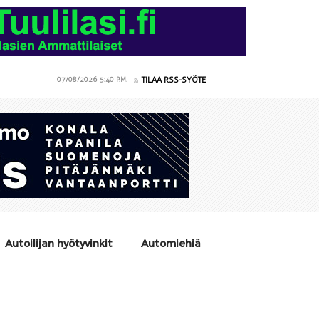
TILAA RSS-SYÖTE
07/08/2026
5:40 P.M.
Autoilijan hyötyvinkit
Automiehiä