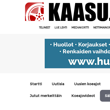
TELINEET
LUE LEHTI
MEDIAKORTTI
NETTIMAINO
Startti
Uutisia
Uusien koeajot
Jutut merkeittäin
Koeajovideot
Sä