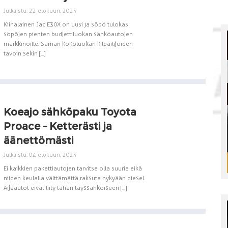
Julkaistu: 22 elokuun, 2025
Kiinalainen Jac E30X on uusi ja söpö tulokas
söpöjen pienten budjettiluokan sähköautojen
markkinoille. Saman kokoluokan kilpailijoiden
tavoin sekin [...]
Koeajo sähköpaku Toyota
Proace – Ketterästi ja
äänettömästi
Julkaistu: 04 elokuun, 2025
Ei kaikkien pakettiautojen tarvitse olla suuria eikä
niiden keulalla välttämättä raksuta nykyään diesel.
Äijäautot eivät liity tähän täyssähköiseen [...]