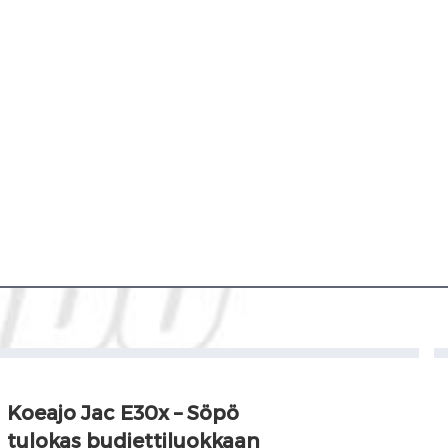
Koeajo Jac E30x – Söpö
tulokas budjettiluokkaan