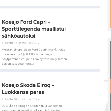
Koeajo Ford Capri –
Sporttilegenda maallistui
sähköautoksi
Julkaistu: 16 kesäkuun, 2025
Muistan alkuperäisen Ford Caprin markkinoille
tulon vuonna 1968. Pitkäkeulainen ja
lyhytperäinen coupe oli säväyttävä näky. Tämän
päivän takavetoinen [...]
Koeajo Skoda Elroq –
Luokkansa paras
Julkaistu: 09 kesäkuun, 2025
Uusi Skoda Elroq on Skodan uusi sähköinen
katumaasturi suosikkiluokkaan ja kiilaa heti