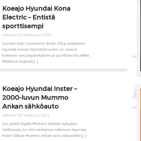
Koeajo Hyundai Kona
Electric – Entistä
sporttisempi
Julkaistu: 22 heinäkuun, 2025
Vuoden Auto Suomessa -kisan 2024 voittaneen
Hyundai Konan täyssähköversio on saanut
kattavan varustepäivityksen ja sporttisen faceliftin.
Malliston huipulla [...]
Koeajo Hyundai Inster –
2000-luvun Mummo
Ankan sähköauto
Julkaistu: 30 kesäkuun, 2025
Jos pitäisi löytää Mummo Ankalle nykyajan
sähköauto, se olisi herttaisen näköinen Hyundai
Inster. Olihan Mummo Ankan auto oikeastikin [...]