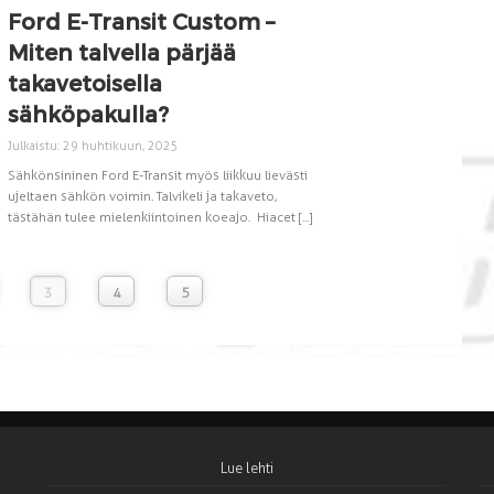
Ford E-Transit Custom –
Miten talvella pärjää
takavetoisella
sähköpakulla?
Julkaistu: 29 huhtikuun, 2025
Sähkönsininen Ford E-Transit myös liikkuu lievästi
ujeltaen sähkön voimin. Talvikeli ja takaveto,
tästähän tulee mielenkiintoinen koeajo. Hiacet [...]
3
4
5
Lue lehti