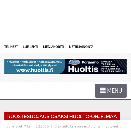
TELINEET
LUE LEHTI
MEDIAKORTTI
NETTIMAINONTA
MENU
RUOSTESUOJAUS OSAKSI HUOLTO-OHJELMAA
Julkaissut:
Mika
|
9.3.2026
|
Kirjoitettu kategoriaan:
Autoilijan hyötyvinkit