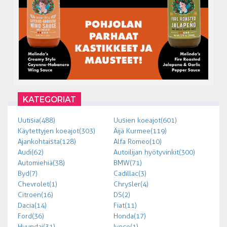
KATEGORIAT
Uutisia (488)
Uusien koeajot (601)
Käytettyjen koeajot (303)
Äijä Kurmee (119)
Ajankohtaista (128)
Alfa Romeo (10)
Audi (62)
Autoilijan hyötyvinkit (300)
Automiehiä (38)
BMW (71)
Byd (7)
Cadillac (3)
Chevrolet (1)
Chrysler (4)
Citroen (16)
DS (2)
Dacia (14)
Fiat (11)
Ford (36)
Honda (17)
Hyundai (31)
Iveco (1)