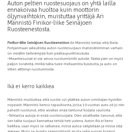
Auton peltien ruostesuojaus on yhtä lailla
ennakoivaa huoltoa kuin moottorin
öljynvaihtokin, muistuttaa yrittäjä Ari
Männistö Finikor-liike Seinäjoen
Ruosteenestosta.
Finikor-liike Seinäjoen Ruosteeneston
Ari Männistö tietää, että Etelä-
Pohjanmaan lakeuksilla auton ruostesuojaus mahdollisimman varhain
on vieläkin tärkeämpää kuin pääkaupunkiseudulla.
–Maantiesuolat ei ole ainoa ruostumisriski autolle. Täällä päin on myös
paljon sorateitä, minkä takia tulee mekaanista kulutusta, ja auto on
sitten alttiimpi ruostumiselle.
Ikä ei kerro kaikkea
Männistö muistuttaa, että ruoste voi yllättää auton omistajan hyvinkin
nopeasti. Männistö kertoo tapauksesta, jossa 10-vuotias auto oli jo niin
pahasti ruostunut, ettei asiakas enää tahtonut korjata vaurioita.
–Tehtaissa autoja ei enää ruostesuojata. Olen asiakkaille sanonut, että
sen takia suojaus kannattaa tehdä heti uutena. Auton ikä ei kerro
kaikkea, vaan myös se ratkaisee, missä autoa säilytetään ja missä sillä
ajetaan. Myös se, kuinka säännöllisesti alusta sekä pyörän kotelot