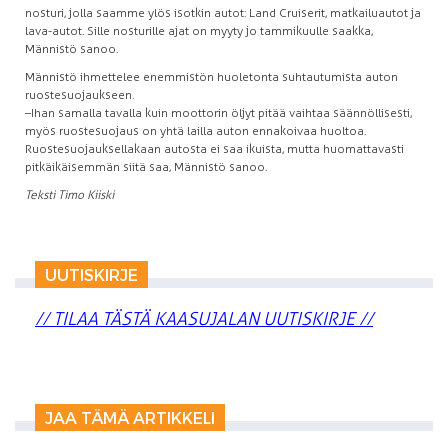
nosturi, jolla saamme ylös isotkin autot: Land Cruiserit, matkailuautot ja
lava-autot. Sille nosturille ajat on myyty jo tammikuulle saakka,
Männistö sanoo.
Männistö ihmettelee enemmistön huoletonta suhtautumista auton
ruostesuojaukseen.
–Ihan samalla tavalla kuin moottorin öljyt pitää vaihtaa säännöllisesti,
myös ruostesuojaus on yhtä lailla auton ennakoivaa huoltoa.
Ruostesuojauksellakaan autosta ei saa ikuista, mutta huomattavasti
pitkäikäisemmän siitä saa, Männistö sanoo.
Teksti Timo Kiiski
UUTISKIRJE
// TILAA TÄSTÄ KAASUJALAN UUTISKIRJE //
JAA TÄMÄ ARTIKKELI