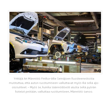
Yrittäjä Ari Männistö Finikor-liike Seinäjoen Ruosteenestosta
muistuttaa, että auton ruostumiseen vaikuttavat myös ikä sekä ajo-
olosuhteet. – Myös se, kuinka säännöllisesti alusta sekä pyörän
kotelot pestään, vaikuttaa ruostumiseen, Männistö sanoo.