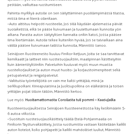
pestään, vaikuttaa ruostumiseen.
Pahinta myrkkyä autolle on sen säilyttäminen puolilämpimässä tilassa,
missä ilma ei kierrä ollenkaan.
–Auto altistuu helposti ruosteelle, jos sillä käydään ajelemassa päivät
suolakelissä, eikä se pääse kuivumaan ja tuulettumaan kunnolla yön
aikana. Parasta auton säilytyksen kannalta onkin katos, jossa pääsee
ilma kiertämään. Autolle tekee kuitenkin hyvää, jos se talviaikaan aina
välillä pääsee kuivumaan tallissa kunnolla, Männistö sanoo.
Seinäjoen Ruosteenesto kuuluu Finikor-ketjuun, jolta se saa tarvittavat
kemikaalit ja laitteet niin ruostesuojauksiin, maalipinnan käsittelyihin
kuin äänieristyksiinkin. Palveluihin kuuluvat myös muun muassa
ruostekorjaukset ja auton muut huolto- ja korjaustoimenpiteet sekä
pesupalvelut ja rengaspalvelut.
–Vakituisia työntekijöitä on vain me kaksi yrittäjää, minä ja
serkkupoikani. Kiireapulaisina ja juoksupoikina on eläkeläisiä ja toisen
yrittäjän pojat silloin tällöin, Männistö kertoo.
Lue myös:
Huoltamattomasta Corollasta tuli pommi – Kaasujalka
Ruosteensuojauksessa Seinäjoen Ruosteenestossa käy keskimäärin 5-
6 autoa viikossa.
–Suosituin ruostesuojauskäsittely täällä Etelä-Pohjanmaalla on
Finikorin Täysturvakäsittely, jossa ruostumista vastaan käsitellään kaikki
auton kotelot, koko pohjapelti ja kaikki mahdolliset luukut, Männistö