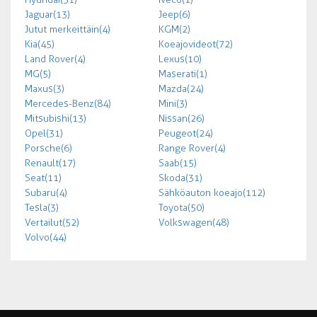
Jaguar (13)
Jeep (6)
Jutut merkeittäin (4)
KGM (2)
Kia (45)
Koeajovideot (72)
Land Rover (4)
Lexus (10)
MG (5)
Maserati (1)
Maxus (3)
Mazda (24)
Mercedes-Benz (84)
Mini (3)
Mitsubishi (13)
Nissan (26)
Opel (31)
Peugeot (24)
Porsche (6)
Range Rover (4)
Renault (17)
Saab (15)
Seat (11)
Skoda (31)
Subaru (4)
Sähköauton koeajo (112)
Tesla (3)
Toyota (50)
Vertailut (52)
Volkswagen (48)
Volvo (44)