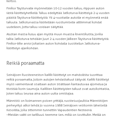
kertoo.
Finikor Täysturvalle myönnetään 10-12 vuoden takuu, riippuen auton
iästä käsittelyhetkellä. Takuu edellyttää Jatkoturva-käsittelyä 2-4 vuoden
päästä Täysturva-käsittelystä. Yli 4–vuotiaille autoille ei myönnetä enää
takuuta. Jatkoturvassa käsitellään ruostumiselle alttiimmat kohdat
uudelleen, jotta takuu voidaan säilyttää.
Alustan massa kuluu ajan myötä muun muassa kiveniskuista, jonka
takia Jatkoturva tehdään juuri 2-4 vuoden jälkeen Täysturva-käsittelystä.
Finikor-liike arvioi jokaisen auton kohdalla suositellun Jatkoturva-
käsittelyn ajankohdan.
Reikiä poraamatta
Seinäjoen Ruosteeneston kaikki käsittelyt on mahdollista suorittaa
reikiä poraamatta, jolloin autojen tehdastakuut säilyvät. Kaikki käsittelyt
myös vaimentavat osaltaan auton sisätilaan kantautuvaa ajomelua ja
tiivistää korin saumoja. Kaikkien käsittelyiden takuut ovat autokohtaisia,
joten takuu seuraa aina auton uutta omistajaa.
Männistö on kolmannen polven yrittäjä, ruostesuojauksia Männistöjen
perheyritys alkoi tehdä jo vuonna 1968 Seinäjoen vesitornin läheisellä
Kesoililla, joka sittemmin tunnettiin Vapaudentien Nesteenä.
–Meidän valtti on tarkkuus: teemme sen, mikä on sovittukin. Meillä on