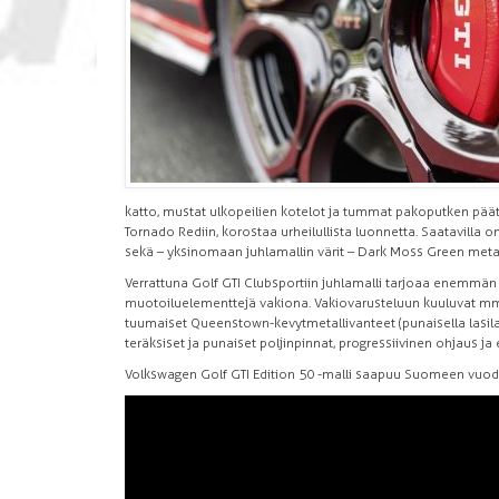
katto, mustat ulkopeilien kotelot ja tummat pakoputken päät.
Tornado Rediin, korostaa urheilullista luonnetta. Saatavilla o
sekä – yksinomaan juhlamallin värit – Dark Moss Green metal
Verrattuna Golf GTI Clubsportiin juhlamalli tarjoaa enemmä
muotoiluelementtejä vakiona. Vakiovarusteluun kuuluvat mm.
tuumaiset Queenstown-kevytmetallivanteet (punaisella lasilak
teräksiset ja punaiset poljinpinnat, progressiivinen ohjaus j
Volkswagen Golf GTI Edition 50 -malli saapuu Suomeen vuod