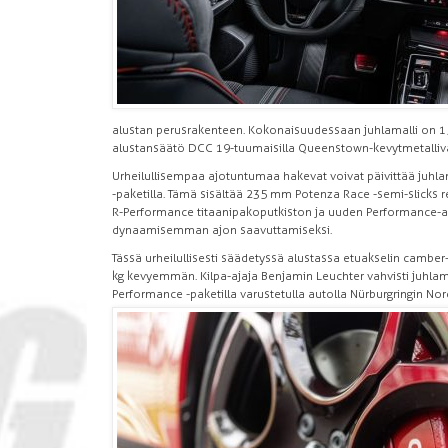
alustan perusrakenteen. Kokonaisuudessaan juhlamalli on 1
alustansäätö DCC 19-tuumaisilla Queenstown-
kevytmetalliva
Urheilullisempaa ajotuntumaa hakevat voivat päivittää juhla
-paketilla. Tämä sisältää 235 mm Potenza Race -semi-slicks
R-Performance titaanipakoputkiston ja uuden Performance-alust
dynaamisemman ajon saavuttamiseksi.
Tässä urheilullisesti säädetyssä alustassa etuakselin camber
kg kevyemmän. Kilpa-ajaja Benjamin Leuchter vahvisti juhlamal
Performance -paketilla varustetulla autolla Nürburgringin No