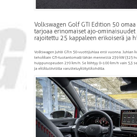
Volkswagen Golf GTI Edition 50 omaa
tarjoaa erinomaiset ajo-ominaisuudet
rajoitettu 25 kappaleen erikoiserä ja 
Volkswagen juhlii GTI:n 50-vuotisjuhlaa ensi vuonna. Juhlan ku
tehokkain GTI-tuotantomalli tähän mennessä 239 kW (325 hv
huippunopeuden 270 km/h. Se kiihtyy 0–100 km/h vain 5,3 se
ja eksklusiivisilla varusteluyksityiskohdilla.