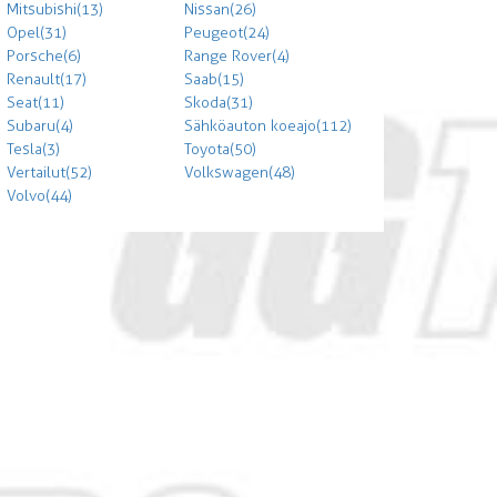
Mitsubishi (13)
Nissan (26)
Opel (31)
Peugeot (24)
Porsche (6)
Range Rover (4)
Renault (17)
Saab (15)
Seat (11)
Skoda (31)
Subaru (4)
Sähköauton koeajo (112)
Tesla (3)
Toyota (50)
Vertailut (52)
Volkswagen (48)
Volvo (44)