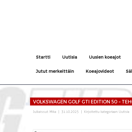
Startti
Uutisia
Uusien koeajot
Jutut merkeittäin
Koeajovideot
Sä
VOLKSWAGEN GOLF GTI EDITION 50 – TE
Julkaissut:
Mika
|
31.10.2025
|
Kirjoitettu kategoriaan:
Uutisia