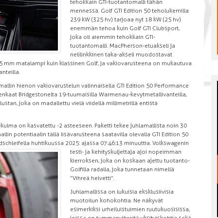
tehokkain GTI-tuotantomalli tähän
mennessä. Golf GTI Edition 50 teholukemilla
239 kW (325 hv) tarjoaa nyt 18 kW (25 hv)
enemmän tehoa kuin Golf GTI Clubsport,
joka oli aiemmin tehokkain GTI-
tuotantomalli. MacPherson-etuakseli ja
nelilinkkinen taka-akseli muodostavat
5 mm matalampi kuin klassinen Golf, ja vakiovarusteena on mukautuva
nteilla.
mallin hienon vakiovarustelun valinnaisella GTI Edition 50 Performance
 renkaat Bridgestonelta 19-tuumaisilla Warmenau-
kevytmetallivanteilla,
an, joka on madallettu vielä viidellä millimetrillä entistä
-kulma on kasvatettu -2 asteeseen. Paketti tekee juhlamallista noin 30
lin potentiaalin tällä lisävarusteena saatavilla olevalla GTI Edition 50
rdschleifella huhtikuussa 2025: ajassa 07:46:13 minuuttia. Volkswagenin
testi- ja kehityskuljettaja ajoi nopeimman
kierroksen, joka on koskaan ajettu tuotanto-
Golfilla radalla, joka tunnetaan nimellä
”Vihreä helvetti”.
Juhlamallissa on lukuisia eksklusiivisia
muotoilun kohokohtia. Ne näkyvät
esimerkiksi urheiluistuimien ruutukuosisissa,