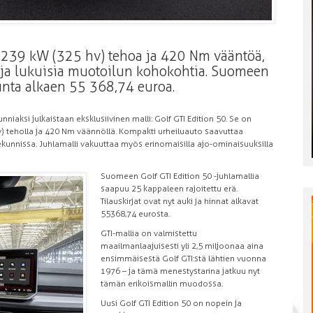
 239 kW (325 hv) tehoa ja 420 Nm vääntöä,
 ja lukuisia muotoilun kohokohtia. Suomeen
hinta alkaen 55 368,74 euroa.
nniaksi julkaistaan eksklusiivinen malli: Golf GTI Edition 50. Se on
) teholla ja 420 Nm väännöllä. Kompakti urheiluauto saavuttaa
kunnissa. Juhlamalli vakuuttaa myös erinomaisilla ajo-ominaisuuksilla
Suomeen Golf GTI Edition 50 -juhlamallia
saapuu 25 kappaleen rajoitettu erä.
Tilauskirjat ovat nyt auki ja hinnat alkavat
55 368,74 eurosta.
GTI-mallia on valmistettu
maailmanlaajuisesti yli 2,5 miljoonaa aina
ensimmäisestä Golf GTI:stä lähtien vuonna
1976 – ja tämä menestystarina jatkuu nyt
tämän erikoismallin muodossa.
Uusi Golf GTI Edition 50 on nopein ja