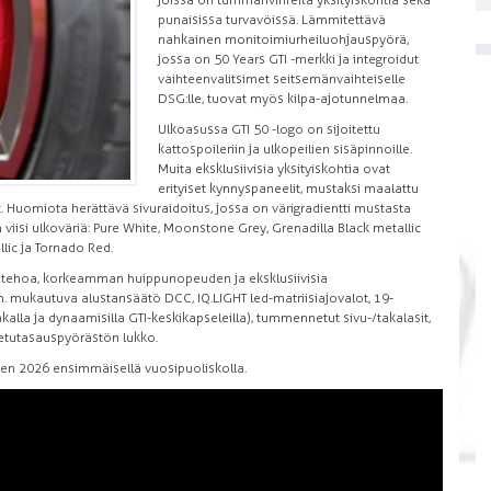
joissa on tummanvihreitä yksityiskohtia sekä
punaisissa turvavöissä. Lämmitettävä
nahkainen monitoimiurheiluohjauspyörä,
jossa on 50 Years GTI -merkki ja integroidut
vaihteenvalitsimet seitsemänvaihteiselle
DSG:lle, tuovat myös kilpa-ajotunnelmaa.
Ulkoasussa GTI 50 -logo on sijoitettu
kattospoileriin ja ulkopeilien sisäpinnoille.
Muita eksklusiivisia yksityiskohtia ovat
erityiset kynnyspaneelit, mustaksi maalattu
 Huomiota herättävä sivuraidoitus, jossa on värigradientti mustasta
n viisi ulkoväriä: Pure White, Moonstone Grey, Grenadilla Black metallic
lic ja Tornado Red.
n tehoa, korkeamman huippunopeuden ja eksklusiivisia
 mukautuva alustansäätö DCC, IQ.LIGHT led-matriisiajovalot, 19-
alla ja dynaamisilla GTI-keskikapseleilla), tummennetut sivu-/takalasit,
a etutasauspyörästön lukko.
en 2026 ensimmäisellä vuosipuoliskolla.