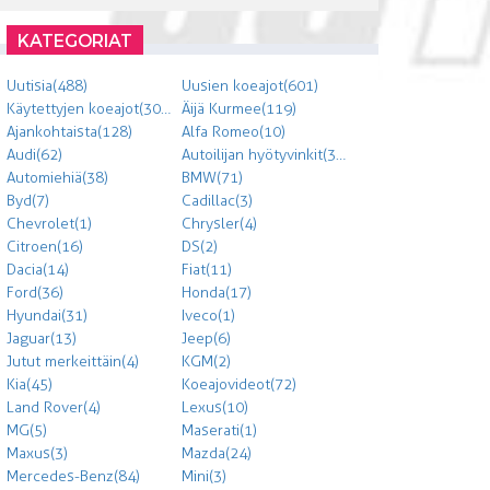
KATEGORIAT
Uutisia (488)
Uusien koeajot (601)
Käytettyjen koeajot (303)
Äijä Kurmee (119)
Ajankohtaista (128)
Alfa Romeo (10)
Audi (62)
Autoilijan hyötyvinkit (300)
Automiehiä (38)
BMW (71)
Byd (7)
Cadillac (3)
Chevrolet (1)
Chrysler (4)
Citroen (16)
DS (2)
Dacia (14)
Fiat (11)
Ford (36)
Honda (17)
Hyundai (31)
Iveco (1)
Jaguar (13)
Jeep (6)
Jutut merkeittäin (4)
KGM (2)
Kia (45)
Koeajovideot (72)
Land Rover (4)
Lexus (10)
MG (5)
Maserati (1)
Maxus (3)
Mazda (24)
Mercedes-Benz (84)
Mini (3)