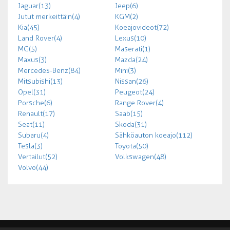
Jaguar (13)
Jeep (6)
Jutut merkeittäin (4)
KGM (2)
Kia (45)
Koeajovideot (72)
Land Rover (4)
Lexus (10)
MG (5)
Maserati (1)
Maxus (3)
Mazda (24)
Mercedes-Benz (84)
Mini (3)
Mitsubishi (13)
Nissan (26)
Opel (31)
Peugeot (24)
Porsche (6)
Range Rover (4)
Renault (17)
Saab (15)
Seat (11)
Skoda (31)
Subaru (4)
Sähköauton koeajo (112)
Tesla (3)
Toyota (50)
Vertailut (52)
Volkswagen (48)
Volvo (44)