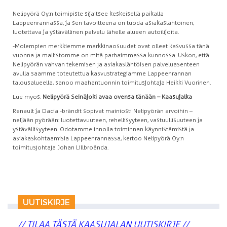
Nelipyörä Oy:n toimipiste sijaitsee keskeisellä paikalla
Lappeenrannassa, ja sen tavoitteena on tuoda asiakaslähtöinen,
luotettava ja ystävällinen palvelu lähelle alueen autoilijoita.
-Molempien merkkiemme markkinaosuudet ovat olleet kasvussa tänä
vuonna ja mallistomme on mitä parhaimmassa kunnossa. Uskon, että
Nelipyörän vahvan tekemisen ja asiakaslähtöisen palveluasenteen
avulla saamme toteutettua kasvustrategiamme Lappeenrannan
talousalueella, sanoo maahantuonnin toimitusjohtaja Heikki Vuorinen.
Lue myös:
Nelipyörä Seinäjoki avaa ovensa tänään – Kaasujalka
Renault ja Dacia -brändit sopivat mainiosti Nelipyörän arvoihin –
neljään pyörään: luotettavuuteen, rehellisyyteen, vastuullisuuteen ja
ystävällisyyteen. Odotamme innolla toiminnan käynnistämistä ja
asiakaskohtaamisia Lappeenrannassa, kertoo Nelipyörä Oy:n
toimitusjohtaja Johan Lillbroända.
UUTISKIRJE
// TILAA TÄSTÄ KAASUJALAN UUTISKIRJE //