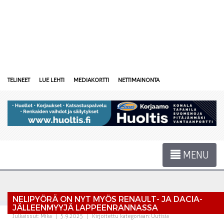
TELINEET
LUE LEHTI
MEDIAKORTTI
NETTIMAINONTA
MENU
NELIPYÖRÄ ON NYT MYÖS RENAULT- JA DACIA-
JÄLLEENMYYJÄ LAPPEENRANNASSA
Julkaissut:
Mika
|
5.9.2025
|
Kirjoitettu kategoriaan:
Uutisia