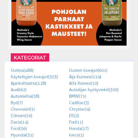
KATEGORIAT
Uutisia (488)
Uusien koeajot (601)
Käytettyjen koeajot (303)
Äijä Kurmee (119)
Ajankohtaista (128)
Alfa Romeo (10)
Audi (62)
Autoilijan hyötyvinkit (300)
Automiehiä (38)
BMW (71)
Byd (7)
Cadillac (3)
Chevrolet (1)
Chrysler (4)
Citroen (16)
DS (2)
Dacia (14)
Fiat (11)
Ford (36)
Honda (17)
Hyundai (31)
Iveco (1)