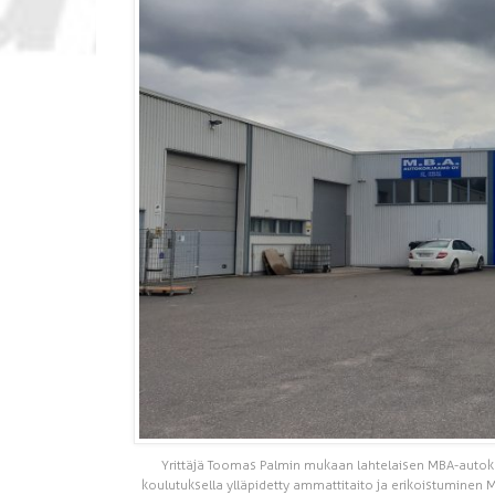
Yrittäjä Toomas Palmin mukaan lahtelaisen MBA-autok
koulutuksella ylläpidetty ammattitaito ja erikoistuminen M