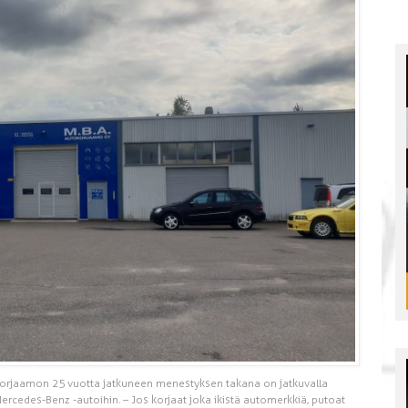
orjaamon 25 vuotta jatkuneen menestyksen takana on jatkuvalla
ercedes-Benz -autoihin. – Jos korjaat joka ikistä automerkkiä, putoat