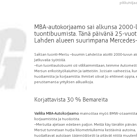
pikkuhilja
MBA-autokorjaamo sai alkunsa 2000-l
tuontibuumista. Tänä päivänä 25-vuot
Lahden alueen suurimpana Mercedes-
Saksan tuonti-Mersu –buumin Lahdessa aloitti 2000-luvun alu
jatkuvalla syötöllä.
–Kun tuontiautobuumi oli vilkkaimmillaan, teimme Automes
Mersun erikoistyökaluihin ja laitteisiin. Jossain vaiheessa, 
huoltamista ja korjaamista. Ihmiset olivat jo ehtineet oppi
perustamansa yrityksen alkuaikoja.
Korjattavista 30 % Bemareita
Vaikka MBA-Autokorjaamo
mainostaa myös BMW-osaamistaan
korjaamisista ja huolloista.
–Mersuilla ajetaan edelleen paljon. Meillä käy tänäkin päivä
Mersut tunnetaan hurjia kilometrilukemia kestävinä autoina,
huollattavat autojaan säännöllisesti ja pitävät niistä muuten