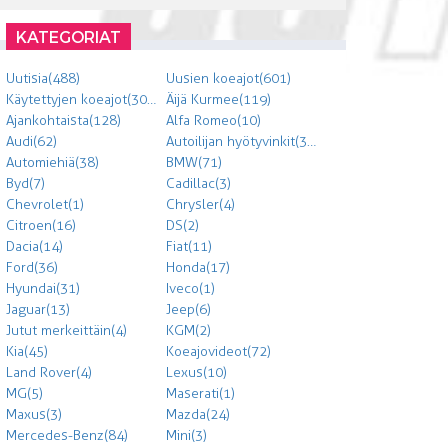
KATEGORIAT
Uutisia (488)
Uusien koeajot (601)
Käytettyjen koeajot (303)
Äijä Kurmee (119)
Ajankohtaista (128)
Alfa Romeo (10)
Audi (62)
Autoilijan hyötyvinkit (300)
Automiehiä (38)
BMW (71)
Byd (7)
Cadillac (3)
Chevrolet (1)
Chrysler (4)
Citroen (16)
DS (2)
Dacia (14)
Fiat (11)
Ford (36)
Honda (17)
Hyundai (31)
Iveco (1)
Jaguar (13)
Jeep (6)
Jutut merkeittäin (4)
KGM (2)
Kia (45)
Koeajovideot (72)
Land Rover (4)
Lexus (10)
MG (5)
Maserati (1)
Maxus (3)
Mazda (24)
Mercedes-Benz (84)
Mini (3)