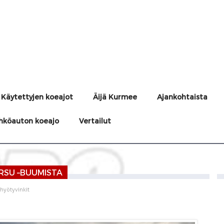
Käytettyjen koeajot
Äijä Kurmee
Ajankohtaista
hköauton koeajo
Vertailut
RSU –BUUMISTA
 hyötyvinkit