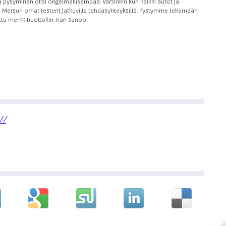
 pysyminen olisi ongelmallisempaa. Varsinkin kun kaikki autot ja
Mersun omat testerit jatkuvilla tehdasyhteyksillä. Pystymme tekemään
ttu merkkihuoltokin, hän sanoo.
//