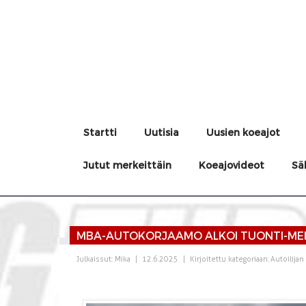
Startti
Uutisia
Uusien koeajot
Jutut merkeittäin
Koeajovideot
Sä
MBA-AUTOKORJAAMO ALKOI TUONTI-ME
Julkaissut:
Mika
|
12.6.2025
|
Kirjoitettu kategoriaan:
Autoilijan