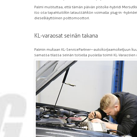
Palmi muistuttaa, että tämän päivän pistoke-hybridi Mersutkin
iso osa tapahtuisikin lataussähkön voimalla: plug-in -hybrid
dieselkäyttöinen polttomoottori.
KL-varaosat seinän takana
Palmin mukaan KL-ServicePartner–-autokorjaamoketjuun kuu
samassa tilassa seinän toisella puolella toimii KL-Varaosien 