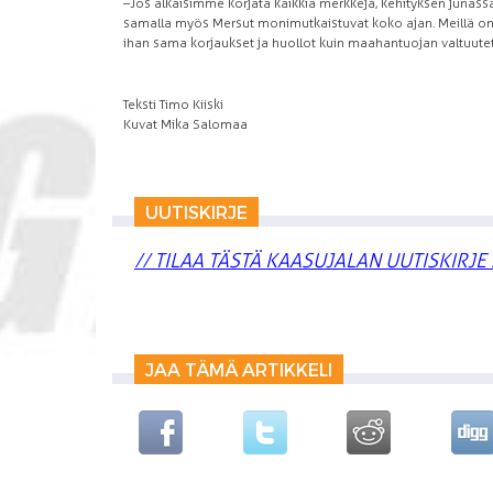
–Jos alkaisimme korjata kaikkia merkkejä, kehityksen junassa
samalla myös Mersut monimutkaistuvat koko ajan. Meillä on 
ihan sama korjaukset ja huollot kuin maahantuojan valtuute
Teksti Timo Kiiski
Kuvat Mika Salomaa
UUTISKIRJE
// TILAA TÄSTÄ KAASUJALAN UUTISKIRJE 
JAA TÄMÄ ARTIKKELI