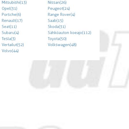
Mitsubishi (13)
Nissan (26)
Opel (31)
Peugeot (24)
Porsche (6)
Range Rover (4)
Renault (17)
Saab (15)
Seat (11)
Skoda (31)
Subaru (4)
Sähköauton koeajo (112)
Tesla (3)
Toyota (50)
Vertailut (52)
Volkswagen (48)
Volvo (44)