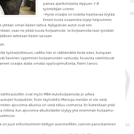
painaa ajankohdasta riippuen 7-8
työntekijän voimin.
–Hyviä osaajia on todella haastavaa löytää.
Ennen tuota osaamista löytyi helpommin,
le yhtään oman käden taitoa. Nykypäivän autot ovat niin
mitään, vaan ne pitää tuoda korjaamolle. Ja korjaamolla taas lyödään
jälkeen laitetaan kädet rasvaan.
an.
le työharjoitteluun, vaikka hän ei välttämättä tiedä edes, kumpaan
ävät kaverien oppimisen korjaamoiden vastuulle, koulusta valmistuvat
taneet osaajia alalla omalla oppisopimuksella, Palmi sanoo.
äyssähköautotkin ovat myös MBA-Autokorjaamolle jo arkea.
jen korjauksiin. Tosin täyssähkö-Mersuja meidän ei ole vielä
tä niiden ajovoima-akuissa on vielä takuu voimassa. En kuitenkaan pidä
 riskinä, kun ajovoima-akustoillekin löytyy yhä enemmän korjaamo-
vaihtoon.
 on juuri erikoistuminen tiettyyn automerkkiin, samoin panostaminen