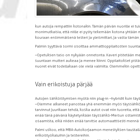
kun autoja rempattiin kotonakin. Tämän päivän nuorille ei tu
monimutkaisia, että niille ei pysty tekemään kotona yhtään 
kouraan ensimmäisenä testeri ja yleismittari, ja vasta tämän 
Palmin syyttävä sormi osoittaa ammattioppilaitosten suunta
–Opetuksen taso on nykyään onnetonta. Kaveri pistetään meil
suuntaan mutteri aukeaa ja menee kiinni. Oppilaitokset pist
nuoret eivät todellakaan ole vielä valmiita. Olemmekin opet
Vain erikoistuja pärjää
Autojen sähköistymisen myötä niin plug-in –hybridit kuin t
–Olemme alkaneet panostaa yhä enemmän myös täyssähköauto
tarvinnut juurikaan tehdä, koska autot ovat niin tuoreita, et
enää tänä päivänä käytetynkään täyssähkö-Mersun ostamista
osaamista, eikä niiden enää tarvitse automaattisesti mennä 
Palmi uskoo, että MBA-Autokorjaamon menestyksen taustalla
erikoistyökaluihin ja testereihin.