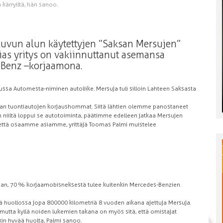
a kärryiltä, hän sanoo.
uvun alun käytettyjen ”Saksan Mersujen”
ias yritys on vakiinnuttanut asemansa
Benz –korjaamona.
ssa Automesta-niminen autoliike. Mersuja tuli silloin Lahteen Saksasta
tan tuontiautojen korjaushommat. Siitä lähtien olemme panostaneet
kun niiltä loppui se autotoiminta, päätimme edelleen jatkaa Mersujen
a, että osaamme asiamme, yrittäjä Toomas Palmi muistelee
, 70 % korjaamobisneksestä tulee kuitenkin Mercedes-Benzien
nä huollossa jopa 800 000 kilometriä 8 vuoden aikana ajettuja Mersuja.
 mutta kyllä noiden lukemien takana on myös sitä, että omistajat
kin hyvää huolta, Palmi sanoo.