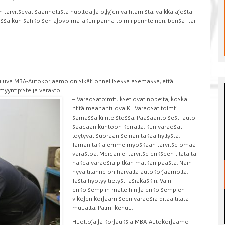
 tarvitsevat säännöllistä huoltoa ja öljyjen vaihtamista, vaikka ajosta
eissä kun sähköisen ajovoima-akun parina toimii perinteinen, bensa- tai
luva MBA-Autokorjaamo on sikäli onnellisessa asemassa, että
myyntipiste ja varasto.
– Varaosatoimitukset ovat nopeita, koska
niitä maahantuova KL Varaosat toimii
samassa kiinteistössä. Pääsääntöisesti auto
saadaan kuntoon kerralla, kun varaosat
löytyvät suoraan seinän takaa hyllystä.
Tämän takia emme myöskään tarvitse omaa
varastoa. Meidän ei tarvitse erikseen tilata tai
hakea varaosia pitkän matkan päästä. Näin
hyvä tilanne on harvalla autokorjaamolla,
Tästä hyötyy tietysti asiakaskin. Vain
erikoisempiin malleihin ja erikoisempien
vikojen korjaamiseen varaosia pitää tilata
muualta, Palmi kehuu.
Huoltoja ja korjauksia MBA-Autokorjaamo