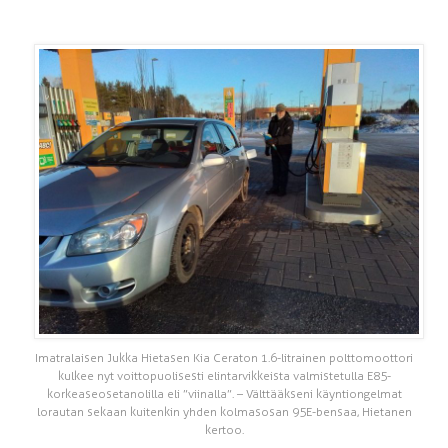
Imatralaisen Jukka Hietasen Kia Ceraton 1.6-litrainen polttomoottori
kulkee nyt voittopuolisesti elintarvikkeista valmistetulla E85-
korkeaseosetanolilla eli ”viinalla”. – Välttääkseni käyntiongelmat
lorautan sekaan kuitenkin yhden kolmasosan 95E-bensaa, Hietanen
kertoo.