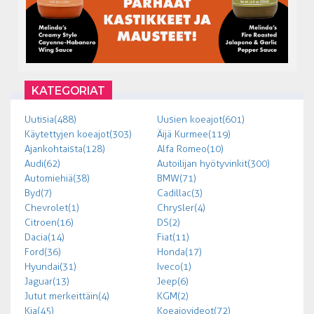
KATEGORIAT
Uutisia (488)
Uusien koeajot (601)
Käytettyjen koeajot (303)
Äijä Kurmee (119)
Ajankohtaista (128)
Alfa Romeo (10)
Audi (62)
Autoilijan hyötyvinkit (300)
Automiehiä (38)
BMW (71)
Byd (7)
Cadillac (3)
Chevrolet (1)
Chrysler (4)
Citroen (16)
DS (2)
Dacia (14)
Fiat (11)
Ford (36)
Honda (17)
Hyundai (31)
Iveco (1)
Jaguar (13)
Jeep (6)
Jutut merkeittäin (4)
KGM (2)
Kia (45)
Koeajovideot (72)