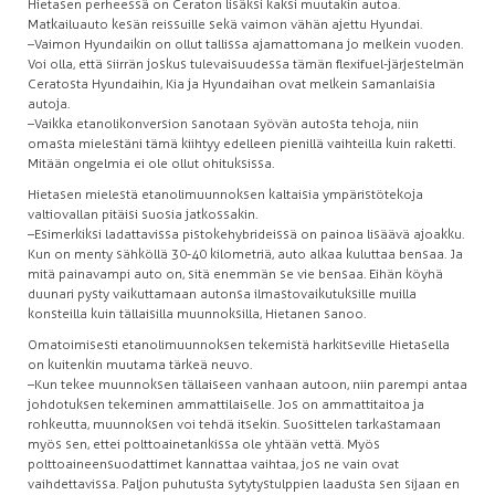
Hietasen perheessä on Ceraton lisäksi kaksi muutakin autoa.
Matkailuauto kesän reissuille sekä vaimon vähän ajettu Hyundai.
–Vaimon Hyundaikin on ollut tallissa ajamattomana jo melkein vuoden.
Voi olla, että siirrän joskus tulevaisuudessa tämän flexifuel-järjestelmän
Ceratosta Hyundaihin, Kia ja Hyundaihan ovat melkein samanlaisia
autoja.
–Vaikka etanolikonversion sanotaan syövän autosta tehoja, niin
omasta mielestäni tämä kiihtyy edelleen pienillä vaihteilla kuin raketti.
Mitään ongelmia ei ole ollut ohituksissa.
Hietasen mielestä etanolimuunnoksen kaltaisia ympäristötekoja
valtiovallan pitäisi suosia jatkossakin.
–Esimerkiksi ladattavissa pistokehybrideissä on painoa lisäävä ajoakku.
Kun on menty sähköllä 30-40 kilometriä, auto alkaa kuluttaa bensaa. Ja
mitä painavampi auto on, sitä enemmän se vie bensaa. Eihän köyhä
duunari pysty vaikuttamaan autonsa ilmastovaikutuksille muilla
konsteilla kuin tällaisilla muunnoksilla, Hietanen sanoo.
Omatoimisesti etanolimuunnoksen tekemistä harkitseville Hietasella
on kuitenkin muutama tärkeä neuvo.
–Kun tekee muunnoksen tällaiseen vanhaan autoon, niin parempi antaa
johdotuksen tekeminen ammattilaiselle. Jos on ammattitaitoa ja
rohkeutta, muunnoksen voi tehdä itsekin. Suosittelen tarkastamaan
myös sen, ettei polttoainetankissa ole yhtään vettä. Myös
polttoaineensuodattimet kannattaa vaihtaa, jos ne vain ovat
vaihdettavissa. Paljon puhutusta sytytystulppien laadusta sen sijaan en