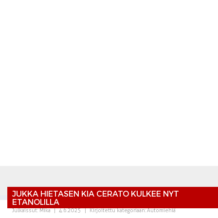
JUKKA HIETASEN KIA CERATO KULKEE NYT
ETANOLILLA
Julkaissut:
Mika
|
4.6.2025
|
Kirjoitettu kategoriaan:
Automiehiä