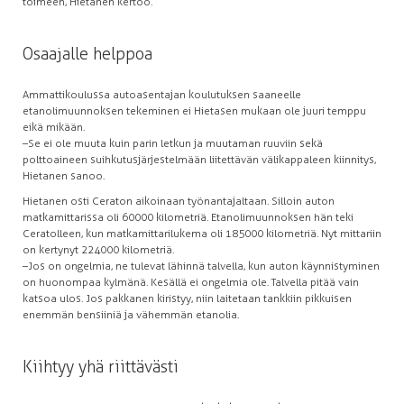
toimeen, Hietanen kertoo.
Osaajalle helppoa
Ammattikoulussa autoasentajan koulutuksen saaneelle
etanolimuunnoksen tekeminen ei Hietasen mukaan ole juuri temppu
eikä mikään.
–Se ei ole muuta kuin parin letkun ja muutaman ruuviin sekä
polttoaineen suihkutusjärjestelmään liitettävän välikappaleen kiinnitys,
Hietanen sanoo.
Hietanen osti Ceraton aikoinaan työnantajaltaan. Silloin auton
matkamittarissa oli 60 000 kilometriä. Etanolimuunnoksen hän teki
Ceratolleen, kun matkamittarilukema oli 185 000 kilometriä. Nyt mittariin
on kertynyt 224 000 kilometriä.
–Jos on ongelmia, ne tulevat lähinnä talvella, kun auton käynnistyminen
on huonompaa kylmänä. Kesällä ei ongelmia ole. Talvella pitää vain
katsoa ulos. Jos pakkanen kiristyy, niin laitetaan tankkiin pikkuisen
enemmän bensiiniä ja vähemmän etanolia.
Kiihtyy yhä riittävästi