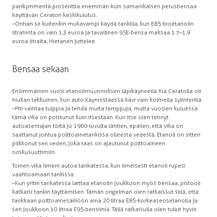
parikymmentä prosenttia enemmän kuin samanikäisen perusbensaa
käyttävän Ceraton keskikulutus.
–Onhan se kuitenkin mukavampi käydä tankilla, kun E85-bioetanolin
litrahinta on vain 1,3 euroa ja tavallinen 95E-bensa maksaa 1.7–1.9
euroa litralta, Hietanen juttelee.
Bensaa sekaan
Ensimmäinen vuosi etanolimuunnoksen läpikäyneellä Kia Ceratolla oli
hiukan takkuinen, kun auto käynnistäessä kävi vain kolmella sylinterillä.
–Piti vaihtaa tulppia ja tehdä muita temppuja, mutta vuosien kuluessa
tämä vika on poistunut kuin itsestään. Kun itse olen tehnyt
autoasentajan töitä jo 1960-luvulta lähtien, epäilen, että vika on
saattanut johtua polttoainetankissa olleesta vedestä. Etanoli on sitten
pilkkonut sen veden, joka taas on ajautunut polttoaineen
ruiskusuuttimiin.
Toinen vika ilmeni autoa tankatessa, kun ilmeisesti etanoli rupesi
vaahtoamaan tankissa.
–Kun yritin tankatessa laittaa etanolin joukkoon myös bensaa, pistooli
katkaisi tankin täyttämisen. Tämän ongelman olen ratkaissut sillä, että
tankkaan polttoainesäiliöön aina 20 litraa E85-korkeaseosetanolia ja
sen joukkoon 10 litraa E95-bensiiniä. Tällä ratkaisulla olen tullut hyvin