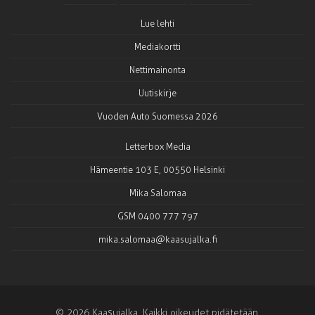
Lue lehti
Mediakortti
Nettimainonta
Uutiskirje
Vuoden Auto Suomessa 2026
Letterbox Media
Hämeentie 103 E, 00550 Helsinki
Mika Salomaa
GSM 0400 777 797
mika.salomaa@kaasujalka.fi
© 2026 Kaasujalka. Kaikki oikeudet pidätetään.