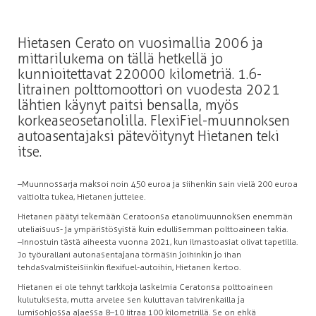
Hietasen Cerato on vuosimallia 2006 ja
mittarilukema on tällä hetkellä jo
kunnioitettavat 220 000 kilometriä. 1.6-
litrainen polttomoottori on vuodesta 2021
lähtien käynyt paitsi bensalla, myös
korkeaseosetanolilla. FlexiFiel-muunnoksen
autoasentajaksi pätevöitynyt Hietanen teki
itse.
–Muunnossarja maksoi noin 450 euroa ja siihenkin sain vielä 200 euroa
valtiolta tukea, Hietanen juttelee.
Hietanen päätyi tekemään Ceratoonsa etanolimuunnoksen enemmän
uteliaisuus- ja ympäristösyistä kuin edullisemman polttoaineen takia.
–Innostuin tästä aiheesta vuonna 2021, kun ilmastoasiat olivat tapetilla.
Jo työurallani autonasentajana törmäsin joihinkin jo ihan
tehdasvalmisteisiinkin flexifuel-autoihin, Hietanen kertoo.
Hietanen ei ole tehnyt tarkkoja laskelmia Ceratonsa polttoaineen
kulutuksesta, mutta arvelee sen kuluttavan talvirenkailla ja
lumisohjossa ajaessa 8–10 litraa 100 kilometrillä. Se on ehkä