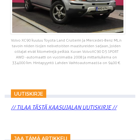
Volvo XC90 kuuluu Toyota Land Cruiserin ja Mercedes-Benz ML:n
tavoin niiden isojen nelivetoisten maastureiden sarjaan, joiden
ostajat eivät kilometrejä pelkää. Kuvan Volvo XC90 D5 SPORT
AWD -automaatti on vuosimallia 2008 ja mittarilukema on
334 000 km. Hintapyyntö Lahden Vaihtoautomaassa on 9400 €.
UUTISKIRJE
// TILAA TÄSTÄ KAASUJALAN UUTISKIRJE //
JAA TÄMÄ ARTIKKELI