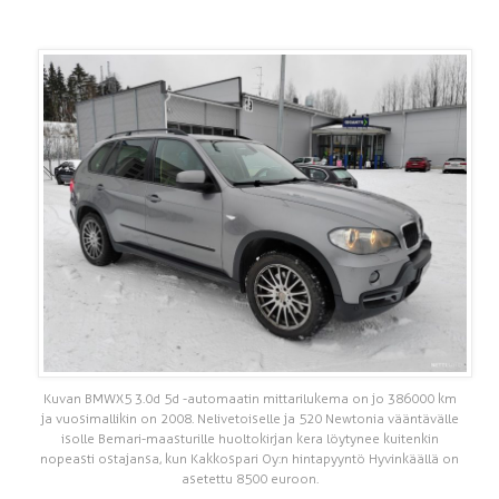
Kuvan BMW X5 3.0d 5d -automaatin mittarilukema on jo 386 000 km
ja vuosimallikin on 2008. Nelivetoiselle ja 520 Newtonia vääntävälle
isolle Bemari-maasturille huoltokirjan kera löytynee kuitenkin
nopeasti ostajansa, kun Kakkospari Oy:n hintapyyntö Hyvinkäällä on
asetettu 8500 euroon.