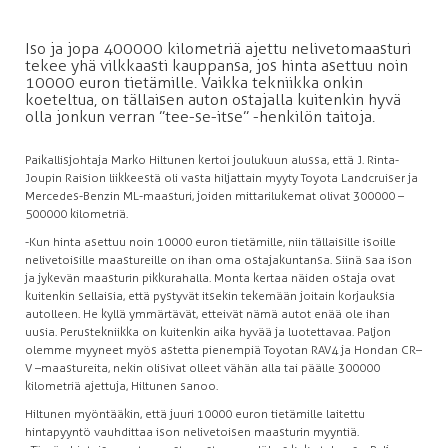
Iso ja jopa 400 000 kilometriä ajettu nelivetomaasturi
tekee yhä vilkkaasti kauppansa, jos hinta asettuu noin
10 000 euron tietämille. Vaikka tekniikka onkin
koeteltua, on tällaisen auton ostajalla kuitenkin hyvä
olla jonkun verran ”tee-se-itse” -henkilön taitoja.
Paikallisjohtaja Marko Hiltunen kertoi joulukuun alussa, että J. Rinta-
Joupin Raision liikkeestä oli vasta hiljattain myyty Toyota Landcruiser ja
Mercedes-Benzin ML-maasturi, joiden mittarilukemat olivat 300 000 –
500 000 kilometriä.
­-Kun hinta asettuu noin 10 000 euron tietämille, niin tällaisille isoille
nelivetoisille maastureille on ihan oma ostajakuntansa. Siinä saa ison
ja jykevän maasturin pikkurahalla. Monta kertaa näiden ostaja ovat
kuitenkin sellaisia, että pystyvät itsekin tekemään joitain korjauksia
autolleen. He kyllä ymmärtävät, etteivät nämä autot enää ole ihan
uusia. Perustekniikka on kuitenkin aika hyvää ja luotettavaa. Paljon
olemme myyneet myös astetta pienempiä Toyotan RAV4 ja Hondan CR–
V –maastureita, nekin olisivat olleet vähän alla tai päälle 300 000
kilometriä ajettuja, Hiltunen sanoo.
Hiltunen myöntääkin, että juuri 10 000 euron tietämille laitettu
hintapyyntö vauhdittaa ison nelivetoisen maasturin myyntiä.