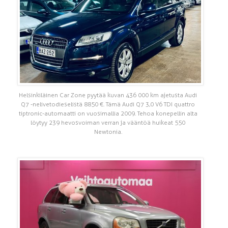
Helsinkiläinen Car Zone pyytää kuvan 436 000 km ajetusta Audi
Q7 -nelivetodieselistä 8850 €. Tämä Audi Q7 3,0 V6 TDI quattro
tiptronic-automaatti on vuosimallia 2009. Tehoa konepellin alta
löytyy 239 hevosvoiman verran ja vääntöä huikeat 550
Newtonia.