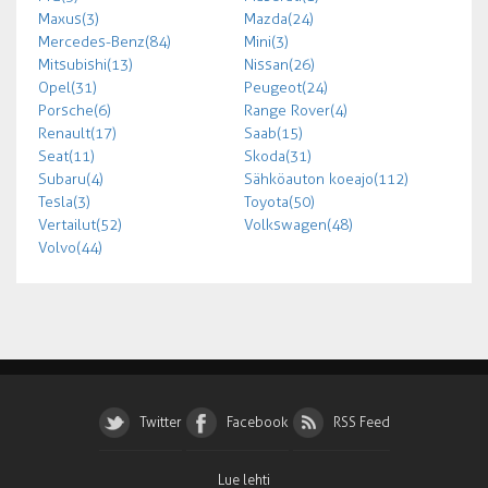
Maxus (3)
Mazda (24)
Mercedes-Benz (84)
Mini (3)
Mitsubishi (13)
Nissan (26)
Opel (31)
Peugeot (24)
Porsche (6)
Range Rover (4)
Renault (17)
Saab (15)
Seat (11)
Skoda (31)
Subaru (4)
Sähköauton koeajo (112)
Tesla (3)
Toyota (50)
Vertailut (52)
Volkswagen (48)
Volvo (44)
Twitter
Facebook
RSS Feed
Lue lehti