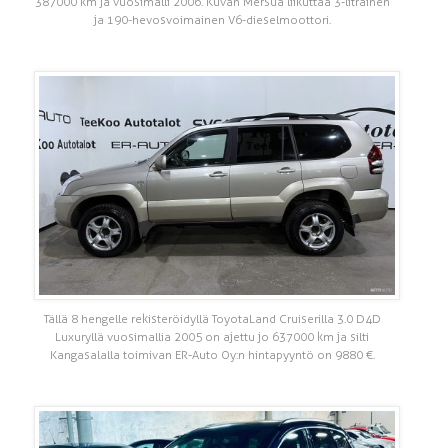
387 000 km ja vuosimalli 2006. Kuvan Mersua liikuttaa 3-litrainen
ja 190-hevosvoimainen V6-dieselmoottori.
Tällä 8 hengelle rekisteröidyllä Toyota Land Cruiserilla 3.0 D4D
Luxuryllä vuosimallia 2005 on ajettu jo 637 000 km ja silti
Kangasalalla toimivan ER-Auto Oy:n hintapyyntö on 9 880 €.