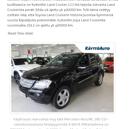
luokkaansa on kuitenkin Land Cruiser, 117:stä tarjolla olevasta Land
Cruiserista peräti 36:lla oli ajettu yli 400 000 km. Toki tämä selittyy
osittain sillä, että Toyota Land Cruiserin historia juontaa kymmeniä
vuosia kilpailijoita pidemmälle, Kuitenkin jopa Land Cruiserilla
vuosimallia 2012 on ajettu yli 400 000 km.
Teksti Timo Kiiski
Käyttöauto Alavudella myy tätä Mercedes-Benz ML 280 CDI -
nelivetomaasturia hintapyynnöllä 9 900 €. Mittarilukema on