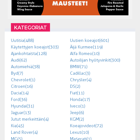
KATEGORIAT
Uutisia (488)
Uusien koeajot (601)
Käytettyjen koeajot (303)
Äijä Kurmee (119)
Ajankohtaista (128)
Alfa Romeo (10)
Audi (62)
Autoilijan hyötyvinkit (300)
Automiehiä (38)
BMW (71)
Byd (7)
Cadillac (3)
Chevrolet (1)
Chrysler (4)
Citroen (16)
DS (2)
Dacia (14)
Fiat (11)
Ford (36)
Honda (17)
Hyundai (31)
Iveco (1)
Jaguar (13)
Jeep (6)
Jutut merkeittäin (4)
KGM (2)
Kia (45)
Koeajovideot (72)
Land Rover (4)
Lexus (10)
MG (5)
Maserati (1)