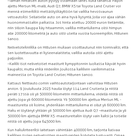
–Tämän hintaisen auton pystyy ostamaan lähes kuka tahansa. Paljon
ajettu Mersun ML-malli, Audi Q7, BMW X5 tai Toyota Land Cruiser voi
mennä esimerkiksi metsästyskäyttöön tai vaikka hevosvaunun
vetoautoksi. Sellaiselle auto on aina hyvä kysyntä, jolla voi ajaa vähän
huonommassakin paikassa. Jos hinta asettuu 20 000 euron tietämille,
niin silloin kauppa käy hitaammin, vaikka mittarilukema olisi himpun
alle 200 000 kilometriä ja auto olisi useita vuosia tuoreempikin, Hiltunen
sanoo.
Nelivetotekniikka on Hiltusen mukaan osoittautunut niin toimivaksi, että
sen luotettavuutta ei kyseenalaisteta, vaikka autolla olisi ajettu
paljonkin.
–Kaikki isot nelivetoiset maasturit kymppitonnin luokassa käyvät hyvin
kaupaksi, mutta ehkä niidenkin joukossa kaikkein vankimmassa
maineessa on Toyota Land Cruiser, Hiltunen sanoo.
Katsaus Nettiauto.comin vaihtoautotarjontaan vahvistaa Hiltusen
arvion. 9. joulukuuta 2023 haulla löytyi 114 Land Cruiseria ja niistä
peräti 17:ssä oli yli 500 000 kilometrin mittarilukema, viidellä niistä oli
ajettu jopa yli 600 000 kilometriä. Yli 500 000 km ajettua Mersun ML -
maastureita oli kolme, yhdenkään mittarilukema ei ollut yli 600 000 km.
Haku ei löytänyt yhtään yli 500 000 km ajettua Audi Q7 –maasturia ja yli
500 000 km ajettuja BMW X5 -maastureitakin löytyi vain kaksi ja toiselle
niistä oli ajettu jopa 645 000 km.
Kun hakukriteeriksi laitetaan vähintään 400 000 km, tarjonta kasvaa
kaikkien isojen nelivetoisten maastureiden kohdalla tuntuvasti. Omaa