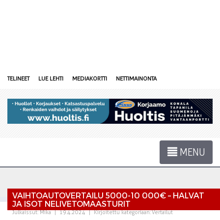
TELINEET
LUE LEHTI
MEDIAKORTTI
NETTIMAINONTA
MENU
VAIHTOAUTOVERTAILU 5000-10 000€ – HALVAT
JA ISOT NELIVETOMAASTURIT
Julkaissut:
Mika
|
19.4.2024
|
Kirjoitettu kategoriaan:
Vertailut