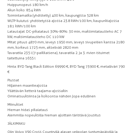
Huippunopeus 180 km/h
Akun koko: 85.4 kWh
Toimintamatka (yhdistetty) 400 km, kaupungissa 528 km
WLTP-kulutus: yhdistetyssä ajossa 23.8 kWh/100 km, kaupunkiajossa
18.1 kWh/100 km
Latausajat: DC-pikalataus 30%-80%: 30 min, maksimilatausteho AC 7
kW, maksimilatausteho DC 110 kW
Mitat: pituus 4870 mm, leveys 1950 mm, leveys sivupeilien kanssa 2180
mm, korkeus 1725 mm, akseliväli 2820 mm
Tavaratila 235 l (7-paikkaisena), tavaratila 2. ja 3. rivien istuimet
taitettuina 1655 l
Hinta: BYD Tang Black Edition 69 990 €, BYD Tang 73 900 €, metalliväri 790
€
Plussat
Hiljainen maantieajossa
Yllättävän ketterä taajama-ajossakin
Ominaisuuksiinsa ja kokoonsa nähden jopa edullinen
Miinukset
Hieman hidas pikalataus
Alemmilla nopeuksilla hieman ajoittain täristävä jousitus
JÄLKIMAKU
Olin Volvo V90 Cross Countryllä ajavan velipojan syntymäpäivillä ja