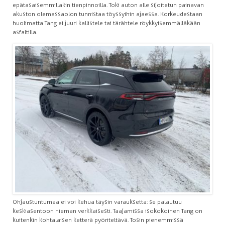
epätasaisemmillakin tienpinnoilla. Toki auton alle sijoitetun painavan
akuston olemassaolon tunnistaa töyssyihin ajaessa. Korkeudestaan
huolimatta Tang ei juuri kallistele tai tärähtele röykkyisemmälläkään
asfaltilla.
Ohjaustuntumaa ei voi kehua täysin varauksetta: se palautuu
keskiasentoon hieman verkkaisesti. Taajamissa isokokoinen Tang on
kuitenkin kohtalaisen ketterä pyöriteltävä. Tosin pienemmissä