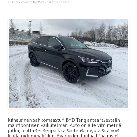
Uusien koeajot
Byd
Sähköauton koeajo
Kiinalainen sähkömaasturi BYD Tang antaa itsestään
mahtipontisen vaikutelman. Auto on alle viisi metriä
pitkä, mutta seitsenpaikkaisuutensa myötä sitä voisi
luulla pidemmäksikin. Avaruuden tuntua lisää myös