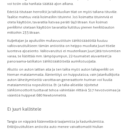
voi tosin olla hankala säätää ajon aikana.
Edessä istutaan herroiksi ja taksiluokan tilat on myös takana istuville.
Taakse mahtuu vielä kolmaskin istuinrivi. Jos kolmatta istuinriviä ei
oteta käyttöön, tavaratila kasvaa peräti 940 litraan. Kun kolmas
penkkirivi otetaan käyttöön tavaratila kutistuu pienen henkilöauton
mittoihin 235 litraan.
Kuljettajan ja apukuskin mukavuusistuin sähkösäädöillä kuuluu
vakiovarustukseen: tämän ansioista on helppo muokata juuri itselle
luonteva ajoasento. Vakiovarustus ei muutenkaan juuri jätä toivomisen
varaa, se käsittää mm. lämpöpumpun, 22-tuumaiset aluvanteet ja
panoraama-lasikaton sähkösäätöisellä aurinkosuojalla.
Akusto on auton lattian alla ja sen takia myös auton takapenkki on
hieman matalammalla. Äänieristys on huipputasoa, vain jalankulkijoita
auton lähestymisestä varoittavan generaattorin hurinan voi kuulla
matalammissa nopeuksissa. Et- ja taka-akselille sijoitetut
sähkömoottorit tuottavat tehoa vähintään riittävä 517 hevosvoimaa ja
vääntöä hulppeat 680 Newtonmetriä.
Ei juuri kallistele
Tangia on näppärä käänneltävä taajamissa ja kadunkulmissa.
Erillisjousituksen ansiosta auto menee vaivattomasti hiukan