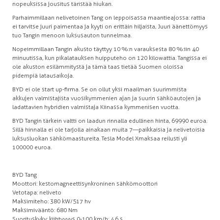
nopeuksissa jousitus täristää hiukan.
Parhaimmillaan nelivetoinen Tang on leppoisassa maantieajossa: rattia
ei tarvitse juuri paimentaa ja kyyti on erittäin hiljaista, Juuri äänettömyys
tuo Tangin menoon luksusauton tunnelmaa.
Nopeimmillaan Tangin akusto täyttyy 10 %:n varauksesta 80 %:iin 40
minuutissa, kun pikalatauksen huipputeho on 120 kilowattia. Tangissa ei
ole akuston esilämmitystä ja tämä taas tietää Suomen oloissa
pidempiä latausaikoja.
BYD ei ole start up-firma. Se on ollut yksi maailman suurimmista
akkujen valmistajista vuosikymmenien ajan ja suurin sähköautojen ja
ladattavien hybridien valmistaja Kiinassa kymmenisen vuotta.
BYD Tangin tärkein valtti on laadun rinnalla edullinen hinta, 69 990 euroa.
Sillä hinnalla ei ole tarjolla ainakaan muita 7—paikkaisia ja nelivetoisia
luksusluokan sähkömaastureita. Tesla Model X maksaa reilusti yli
100 000 euroa.
BYD Tang
Moottori: kestomagneettisynkroninen sähkömoottori
Vetotapa: neliveto
Maksimiteho: 380 kW/517 hv
Maksimivääntö: 680 Nm
Suorituskyky: kiihtyvyys 0-100 km/h: 4.6 s