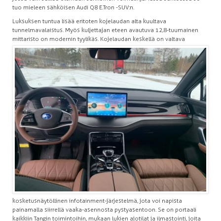
tuo mieleen sähköisen Audi Q8 E.Tron -SUV:n.
Luksuksen tuntua lisää eritoten kojelaudan alta kuultava
tunnelmavalaistus. Myös kuljettajan eteen avautuva 12,8-tuumainen
mittaristo on modernin tyylikäs.
Kojelaudan keskellä on valtava
kosketusnäytöllinen infotainment-järjestelmä, jota voi napista
painamalla siirrellä vaaka-asennosta pystyasentoon. Se on portaali
kaikkiin Tangin toimintoihin, mukaan lukien ajotilat ja ilmastointi, joita