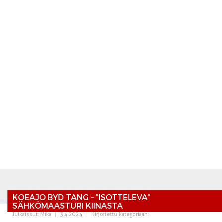
KOEAJO BYD TANG – ”ISOTTELEVA”
SÄHKÖMAASTURI KIINASTA
Julkaissut:
Mika
|
3.4.2024
|
Kirjoitettu kategoriaan: