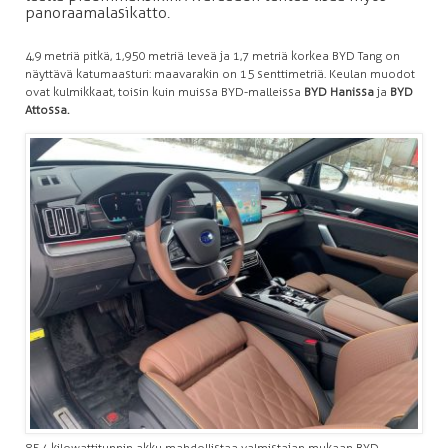
panoraamalasikatto.
4,9 metriä pitkä, 1,950 metriä leveä ja 1,7 metriä korkea BYD Tang on
näyttävä katumaasturi: maavarakin on 15 senttimetriä. Keulan muodot
ovat kulmikkaat, toisin kuin muissa BYD-malleissa
BYD Hanissa
ja
BYD
Attossa.
85,4 kilowattitunnin akku mahdollistaa valmistajan mukaan BYD