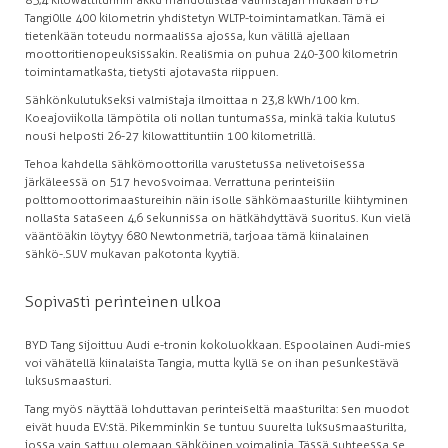
Tangi0lle 400 kilometrin yhdistetyn WLTP-toimintamatkan. Tämä ei
tietenkään toteudu normaalissa ajossa, kun välillä ajellaan
moottoritienopeuksissakin. Realismia on puhua 240-300 kilometrin
toimintamatkasta, tietysti ajotavasta riippuen.
Sähkönkulutukseksi valmistaja ilmoittaa n 23,8 kWh/100 km.
Koeajoviikolla lämpötila oli nollan tuntumassa, minkä takia kulutus
nousi helposti 26-27 kilowattituntiin 100 kilometrillä.
Tehoa kahdella sähkömoottorilla varustetussa nelivetoisessa
järkäleessä on 517 hevosvoimaa. Verrattuna perinteisiin
polttomoottorimaastureihin näin isolle sähkömaasturille kiihtyminen
nollasta sataseen 4,6 sekunnissa on hätkähdyttävä suoritus. Kun vielä
vääntöäkin löytyy 680 Newtonmetriä, tarjoaa tämä kiinalainen
sähkö-.SUV mukavan pakotonta kyytiä.
Sopivasti perinteinen ulkoa
BYD Tang sijoittuu Audi e-tronin kokoluokkaan. Espoolainen Audi-mies
voi vähätellä kiinalaista Tangia, mutta kyllä se on ihan pesunkestävä
luksusmaasturi.
Tang myös näyttää lohduttavan perinteiseltä maasturilta: sen muodot
eivät huuda EV:stä. Pikemminkin se tuntuu suurelta luksusmaasturilta,
jossa vain sattuu olemaan sähköinen voimalinja. Tässä suhteessa se