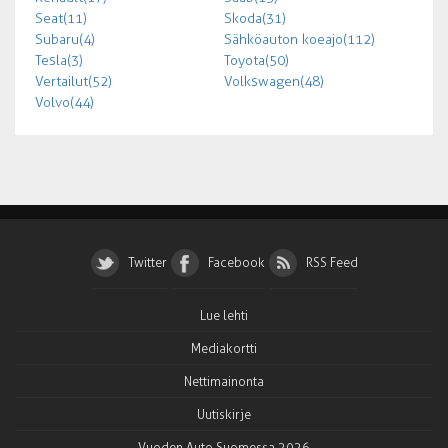
Seat (11)
Skoda (31)
Subaru (4)
Sähköauton koeajo (112)
Tesla (3)
Toyota (50)
Vertailut (52)
Volkswagen (48)
Volvo (44)
Twitter
Facebook
RSS Feed
Lue lehti
Mediakortti
Nettimainonta
Uutiskirje
Vuoden Auto Suomessa 2026