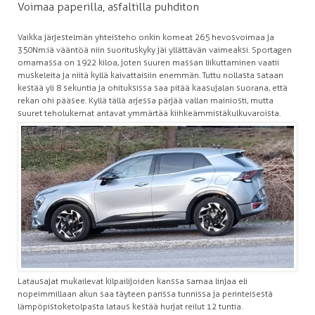
Voimaa paperilla, asfaltilla puhditon
Vaikka järjestelmän yhteisteho onkin komeat 265 hevosvoimaa ja
350Nm:iä vääntöä niin suorituskyky jäi yllättävän vaimeaksi. Sportagen
omamassa on 1922 kiloa, joten suuren massan liikuttaminen vaatii
muskeleita ja niitä kyllä kaivattaisiin enemmän. Tuttu nollasta sataan
kestää yli 8 sekuntia ja ohituksissa saa pitää kaasujalan suorana, että
rekan ohi pääsee. Kyllä tällä arjessa pärjää vallan mainiosti, mutta
suuret teholukemat antavat ymmärtää kiihkeämmistä kulkuvaroista.
Latausajat mukailevat kilpailijoiden kanssa samaa linjaa eli
nopeimmillaan akun saa täyteen parissa tunnissa ja perinteisestä
lämpöpistoketolpasta lataus kestää hurjat reilut 12 tuntia.