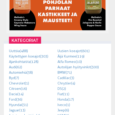
KATEGORIAT
Uutisia (488)
Uusien koeajot (601)
Käytettyjen koeajot (303)
Äijä Kurmee (119)
Ajankohtaista (128)
Alfa Romeo (10)
Audi (62)
Autoilijan hyötyvinkit (300)
Automiehiä (38)
BMW (71)
Byd (7)
Cadillac (3)
Chevrolet (1)
Chrysler (4)
Citroen (16)
DS (2)
Dacia (14)
Fiat (11)
Ford (36)
Honda (17)
Hyundai (31)
Iveco (1)
Jaguar (13)
Jeep (6)