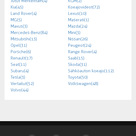
Jutut merkeittäin (4)
KGM (2)
Kia (45)
Koeajovideot (72)
Land Rover (4)
Lexus (10)
MG (5)
Maserati (1)
Maxus (3)
Mazda (24)
Mercedes-Benz (84)
Mini (3)
Mitsubishi (13)
Nissan (26)
Opel (31)
Peugeot (24)
Porsche (6)
Range Rover (4)
Renault (17)
Saab (15)
Seat (11)
Skoda (31)
Subaru (4)
Sähköauton koeajo (112)
Tesla (3)
Toyota (50)
Vertailut (52)
Volkswagen (48)
Volvo (44)