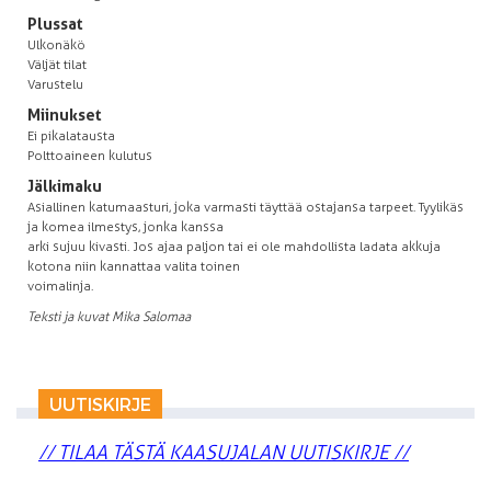
Plussat
Ulkonäkö
Väljät tilat
Varustelu
Miinukset
Ei pikalatausta
Polttoaineen kulutus
Jälkimaku
Asiallinen katumaasturi, joka varmasti täyttää ostajansa tarpeet. Tyylikäs
ja komea ilmestys, jonka kanssa
arki sujuu kivasti. Jos ajaa paljon tai ei ole mahdollista ladata akkuja
kotona niin kannattaa valita toinen
voimalinja.
Teksti ja kuvat Mika Salomaa
UUTISKIRJE
// TILAA TÄSTÄ KAASUJALAN UUTISKIRJE //