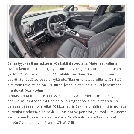
Sama tyylikäs linja jatkuu myös kabiinin puolella. Materiaalivalinnat
ovat oikein onnistuneita ja yleisilmettä voisi jopa luonnehtia hitusen
ylelliseksi. Vaikka mallinimessä vilahtaakin sana sport niin mitään
sporttista tässä autossa ei kyllä ole. Tilaa urheilutavaroille kyllä riittää,
nimittäin tavaratilaa on 540 litraa, joten lasten lätkäkassit ja vermeet
mahtuvat kyllä kyytiin
Tehdas lupaa toimintasäteeksi sähköllä 70 kilometriä, mutta se jää
arjessa kauaksi todellisuudesta, sillä käytännössä pelkästään akun
varassa pääsee noin reilut 50 kilometriä. Sekin ajomäärä riittää monelle
autoilijalle arkeen, eikä keskikulutus nouse pahaksi, jos lisäksi muutama
kymmenen kilometriä ajaa bensalla. Yöksi auto lataukseen ja taas
pirteänä aamukahvin jälkeen sähköllä liikkeelle.