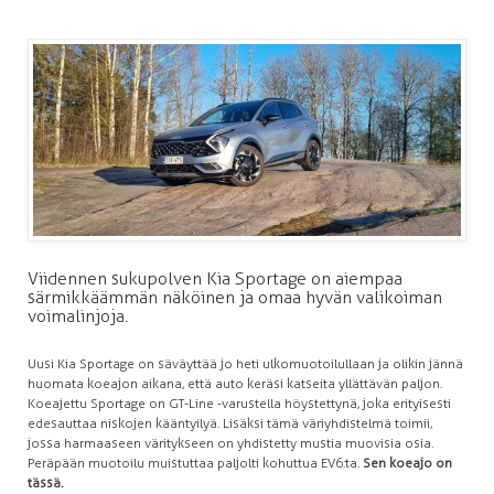
Viidennen sukupolven Kia Sportage on aiempaa
särmikkäämmän näköinen ja omaa hyvän valikoiman
voimalinjoja.
Uusi Kia Sportage on säväyttää jo heti ulkomuotoilullaan ja olikin jännä
huomata koeajon aikana, että auto keräsi katseita yllättävän paljon.
Koeajettu Sportage on GT-Line -varustella höystettynä, joka erityisesti
edesauttaa niskojen kääntyilyä. Lisäksi tämä väriyhdistelmä toimii,
jossa harmaaseen väritykseen on yhdistetty mustia muovisia osia.
Peräpään muotoilu muistuttaa paljolti kohuttua EV6:ta.
Sen koeajo on
tässä.