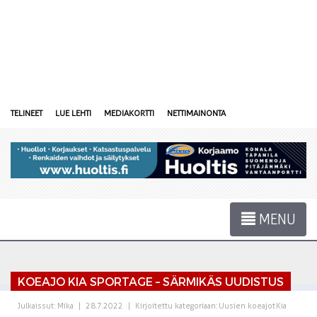
TELINEET
LUE LEHTI
MEDIAKORTTI
NETTIMAINONTA
MENU
KOEAJO KIA SPORTAGE – SÄRMIKÄS UUDISTUS
Julkaissut:
Mika
|
28.7.2022
|
Kirjoitettu kategoriaan:
Uusien koeajot
Kia