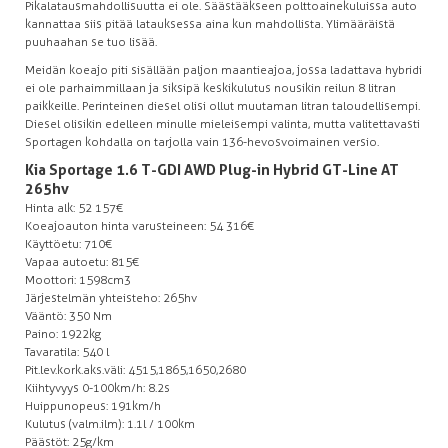
Pikalatausmahdollisuutta ei ole. Säästääkseen polttoainekuluissa auto
kannattaa siis pitää latauksessa aina kun mahdollista. Ylimääräistä
puuhaahan se tuo lisää.
Meidän koeajo piti sisällään paljon maantieajoa, jossa ladattava hybridi
ei ole parhaimmillaan ja siksipä keskikulutus nousikin reilun 8 litran
paikkeille. Perinteinen diesel olisi ollut muutaman litran taloudellisempi.
Diesel olisikin edelleen minulle mieleisempi valinta, mutta valitettavasti
Sportagen kohdalla on tarjolla vain 136-hevosvoimainen versio.
Kia Sportage 1.6 T-GDI AWD Plug-in Hybrid GT-Line AT
265hv
Hinta alk: 52 157€
Koeajoauton hinta varusteineen: 54 316€
Käyttöetu: 710€
Vapaa autoetu: 815€
Moottori: 1598cm3
Järjestelmän yhteisteho: 265hv
Vääntö: 350 Nm
Paino: 1922kg
Tavaratila: 540 l
Pit.lev.kork.aks.väli: 4515,1865,1650,2680
Kiihtyvyys 0-100km/h: 8.2s
Huippunopeus: 191km/h
Kulutus (valm.ilm): 1.1l / 100km
Päästöt: 25g/km