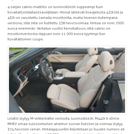
4-sarjan cabrio-mallisto on luonnollisesti suppeampi kuin
kovakattoisilla kanssaveljillään. Hinnat lähtevät koeajetusta 420i:stä ja
430i on varustettu samalla moottorilla, mutta hivenen tiukempana
versiona, sillä siitä on kutitettu 258 hevosvoimaa. Hintaa on noin 7000
euroa enemmän. Vertailun vuoksi kerrottakoon, että cabrio on
moottoriversiosta riippuen noin 11 000 euroa tyyriimpi kun
kovakattoinen coupe.
Lisäksi löytyy M-viritteisiäkin versioita, luonnollisesti. M440i A xDrive
MHEV omaa sulosointuisen ahdetun suoran kutosen ja voimaa löytyy
374 hevosen verran. Hintalappuunkin kirjoitetaan jo kuudes numero eli