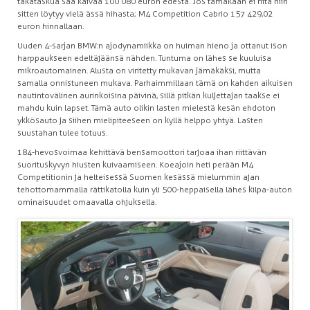
takataskua saa kaivaa 100 080 euron edestä. Jos tämäkään ei riitä niin
sitten löytyy vielä ässä hihasta; M4 Competition Cabrio 157 429,02
euron hinnallaan.
Uuden 4-sarjan BMW:n ajodynamiikka on huiman hieno ja ottanut ison
harppaukseen edeltäjäänsä nähden. Tuntuma on lähes se kuuluisa
mikroautomainen. Alusta on viritetty mukavan jämäkäksi, mutta
samalla onnistuneen mukava. Parhaimmillaan tämä on kahden aikuisen
nautintovälinen aurinkoisina päivinä, sillä pitkän kuljettajan taakse ei
mahdu kuin lapset. Tämä auto olikin lasten mielestä kesän ehdoton
ykkösauto ja siihen mielipiteeseen on kyllä helppo yhtyä. Lasten
suustahan tulee totuus.
184-hevosvoimaa kehittävä bensamoottori tarjoaa ihan riittävän
suorituskyvyn hiusten kuivaamiseen. Koeajoin heti perään M4
Competitionin ja helteisessä Suomen kesässä mielummin ajan
tehottomammalla rättikatolla kuin yli 500-heppaisella lähes kilpa-auton
ominaisuudet omaavalla ohjuksella.