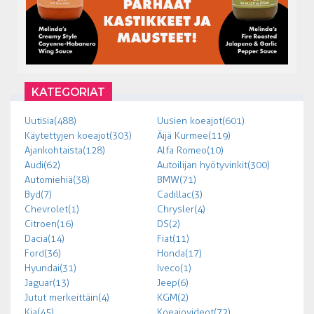
KATEGORIAT
Uutisia (488)
Uusien koeajot (601)
Käytettyjen koeajot (303)
Äijä Kurmee (119)
Ajankohtaista (128)
Alfa Romeo (10)
Audi (62)
Autoilijan hyötyvinkit (300)
Automiehiä (38)
BMW (71)
Byd (7)
Cadillac (3)
Chevrolet (1)
Chrysler (4)
Citroen (16)
DS (2)
Dacia (14)
Fiat (11)
Ford (36)
Honda (17)
Hyundai (31)
Iveco (1)
Jaguar (13)
Jeep (6)
Jutut merkeittäin (4)
KGM (2)
Kia (45)
Koeajovideot (72)