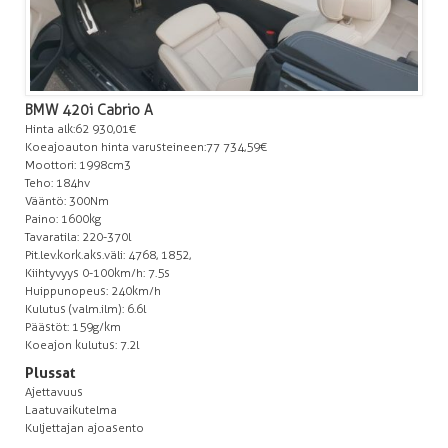
BMW 420i Cabrio A
Hinta alk: 62 930,01€
Koeajoauton hinta varusteineen: 77 734,59€
Moottori: 1998cm3
Teho: 184hv
Vääntö: 300Nm
Paino: 1600kg
Tavaratila: 220-370l
Pit.lev.kork.aks.väli: 4768, 1852,
Kiihtyvyys 0-100km/h: 7.5s
Huippunopeus: 240km/h
Kulutus (valm.ilm): 6.6l
Päästöt: 159g/km
Koeajon kulutus: 7.2l
Plussat
Ajettavuus
Laatuvaikutelma
Kuljettajan ajoasento