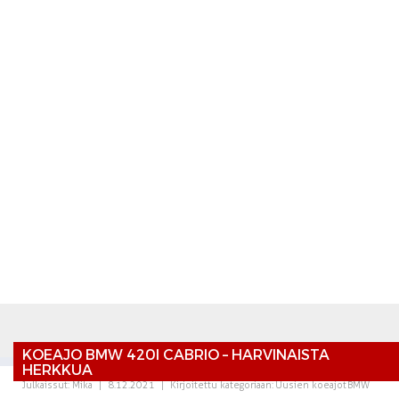
KOEAJO BMW 420I CABRIO – HARVINAISTA
HERKKUA
Julkaissut:
Mika
|
8.12.2021
|
Kirjoitettu kategoriaan:
Uusien koeajot
BMW