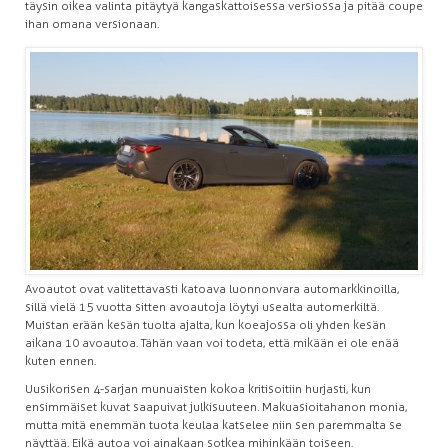
täysin oikea valinta pitäytyä kangaskattoisessa versiossa ja pitää coupe
ihan omana versionaan.
Avoautot ovat valitettavasti katoava luonnonvara automarkkinoilla,
sillä vielä 15 vuotta sitten avoautoja löytyi usealta automerkiltä.
Muistan erään kesän tuolta ajalta, kun koeajossa oli yhden kesän
aikana 10 avoautoa. Tähän vaan voi todeta, että mikään ei ole enää
kuten ennen.
Uusikorisen 4-sarjan munuaisten kokoa kritisoitiin hurjasti, kun
ensimmäiset kuvat saapuivat julkisuuteen. Makuasioitahan on monia,
mutta mitä enemmän tuota keulaa katselee niin sen paremmalta se
näyttää. Eikä autoa voi ainakaan sotkea mihinkään toiseen.