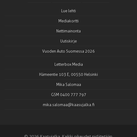
Lue lehti
Mediakortti
Nettimainonta
Uutiskirje
Vuoden Auto Suomessa 2026
Letterbox Media
Hämeentie 103 E, 00550 Helsinki
Mika Salomaa
GSM 0400 777 797
mika.salomaa@kaasujalka.fi
© 2026 Kaasujalka. Kaikki oikeudet pidätetään.