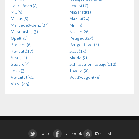
Land Rover (4)
Lexus (10)
MG (5)
Maserati (1)
Maxus (3)
Mazda (24)
Mercedes-Benz (84)
Mini (3)
Mitsubishi (13)
Nissan (26)
Opel (31)
Peugeot (24)
Porsche (6)
Range Rover (4)
Renault (17)
Saab (15)
Seat (11)
Skoda (31)
Subaru (4)
Sähköauton koeajo (112)
Tesla (3)
Toyota (50)
Vertailut (52)
Volkswagen (48)
Volvo (44)
Twitter
Facebook
RSS Feed