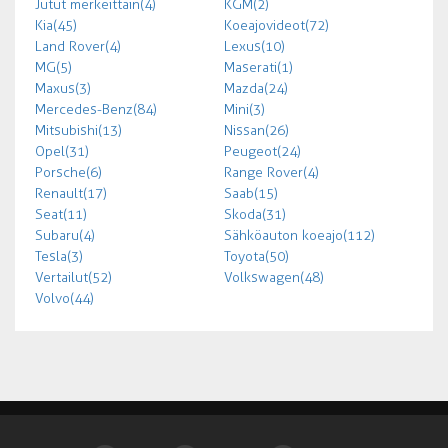
Jutut merkeittäin (4)
KGM (2)
Kia (45)
Koeajovideot (72)
Land Rover (4)
Lexus (10)
MG (5)
Maserati (1)
Maxus (3)
Mazda (24)
Mercedes-Benz (84)
Mini (3)
Mitsubishi (13)
Nissan (26)
Opel (31)
Peugeot (24)
Porsche (6)
Range Rover (4)
Renault (17)
Saab (15)
Seat (11)
Skoda (31)
Subaru (4)
Sähköauton koeajo (112)
Tesla (3)
Toyota (50)
Vertailut (52)
Volkswagen (48)
Volvo (44)