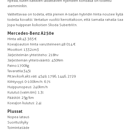
ripeää, kuten kaikkien ladattavien hybridien kohdalla on todettu
aiemminkin.
Valitettavaa on todeta, että pienen A-sarjan hybridin hinta nousee kyllä
todella kovaksi. Vertailun vuoksi kerrottakoon, että samalla rahalla saa
jopa hulppean kokoisen Skoda Suberb iV:n.
Mercedes-Benz A250e
Hinta alk: 43 365 €
Koeajoauton hinta varusteineen: 48 014 €
Moottori: 1332cm3
Järjestelmän yhteisteho: 218hv
Järjestemän yhteisvääntö: 450Nm
Paino: 1700kg
Tavaratila: 345l
Pit.lev.kork.aks.väli: 4549, 1796, 1446, 2729
Kiihtyvyys 0-100km/h: 6.7s
Huippunopeus: 240km/h
Kulutus (valm.ilm): 1.3l
Päästöt: 25g/km
Koeajon kulutus: 2.4l
Plussat
Nopea lataus
Suorituskyky
Toimintasäde