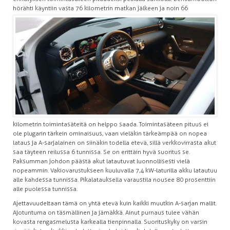
hörähti käyntiin vasta 76 kilometrin matkan jälkeen
ja noin 66
kilometrin toimintasäteitä on helppo saada. Toimintasäteen pituus ei
ole plugarin tärkein ominaisuus, vaan vieläkin tärkeämpää on nopea
lataus ja A-sarjalainen on siinäkin todella etevä, sillä verkkovirrasta akut
saa täyteen reilussa 6 tunnissa. Se on erittäin hyvä suoritus se.
Paksumman johdon päästä akut latautuvat luonnollisesti vielä
nopeammin. Vakiovarustukseen kuuluvalla 7,4 kW-laturilla akku latautuu
alle kahdessa tunnissa. Pikalatauksella varaustila nousee 80 prosenttiin
alle puolessa tunnissa.
Ajettavuudeltaan tämä on yhtä etevä kuin kaikki muutkin A-sarjan mallit.
Ajotuntuma on täsmällinen ja jämäkkä. Ainut purnaus tulee vähän
kovasta rengasmelusta karkealla tienpinnalla. Suorituskyky on varsin