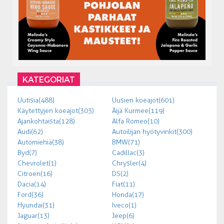
KATEGORIAT
Uutisia (488)
Uusien koeajot (601)
Käytettyjen koeajot (303)
Äijä Kurmee (119)
Ajankohtaista (128)
Alfa Romeo (10)
Audi (62)
Autoilijan hyötyvinkit (300)
Automiehiä (38)
BMW (71)
Byd (7)
Cadillac (3)
Chevrolet (1)
Chrysler (4)
Citroen (16)
DS (2)
Dacia (14)
Fiat (11)
Ford (36)
Honda (17)
Hyundai (31)
Iveco (1)
Jaguar (13)
Jeep (6)