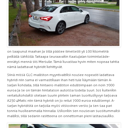
on saapunut maahan ja sillä pääsee ilmeisesti yli 100 kilometriä
pelkällä sähköllä. Taitaapa seuraavakin Kaasujalan toimintasäde-
ennätys mennä siis Mersulle. Tämä kuvastaa hyvin miten nopeaa tahtia
nämä ladattavat hybridit kehittyvät.
Siinä missä GLC-malliston myyntivaltiksi nousee nopeasti ladattava
hybridi niin sama ei varmastikaan ihan heti tule käymään tämän A-
sarjan kohdalla, sillä hintaero malliston edullisimpaan on noin 7000
euroa ja se on tämän hintatason autoissa todella suuri. Jos kuitenkin
vertailukohdaksi otetaan suurin piirtein saman suorituskyvyn tarjoava
A250 4Matic niin tämä hybridi on jo reilut 7000 euroa edullisempi. A-
sarjan hybridistä on tarjolla myös viisiovinen versio ja sen saa pari
tonnia huokeammalla hinnalla. Uskonkin sen nousevan suositummaksi
malliksi, sillä sedanin rasitteena on onnettoman pieni lastausaukko.