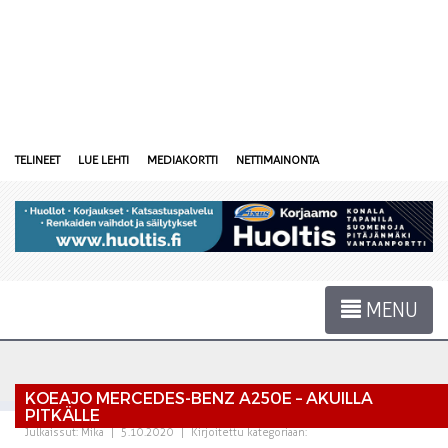
TELINEET
LUE LEHTI
MEDIAKORTTI
NETTIMAINONTA
MENU
KOEAJO MERCEDES-BENZ A250E – AKUILLA
PITKÄLLE
Julkaissut:
Mika
|
5.10.2020
|
Kirjoitettu kategoriaan: