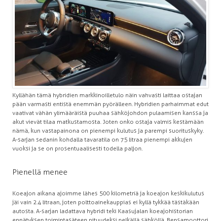
Kyllähän tämä hybridien markkinoilletulo näin vahvasti laittaa ostajan
pään varmasti entistä enemmän pyörälleen. Hybridien parhaimmat edut
vaativat vähän ylimääräistä puuhaa sähköjohdon pulaamisen kanssa ja
akut vievät tilaa matkustamosta. Joten onko ostaja valmis kestämään
nämä, kun vastapainona on pienempi kulutus ja parempi suorituskyky.
A-sarjan sedanin kohdalla tavaratila on 75 litraa pienempi akkujen
vuoksi ja se on prosentuaalisesti todella paljon.
Pienellä menee
Koeajon aikana ajoimme lähes 500 kilometriä ja koeajon keskikulutus
jäi vain 2.4 litraan, joten polttoainekauppias ei kyllä tykkää tästäkään
autosta. A-sarjan ladattava hybridi teki Kaasujalan koeajohistorian
ennätyksen toimintasäteen pituudeksi pelkällä sähköllä. Bensamoottori