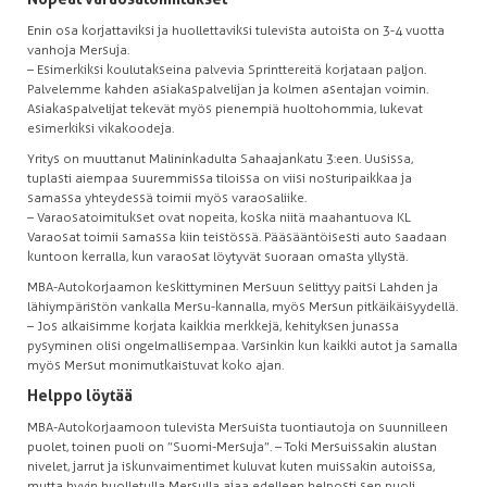
Enin osa korjattaviksi ja huollettaviksi tulevista autoista on 3-4 vuotta
vanhoja Mersuja.
– Esimerkiksi koulutakseina palvevia Sprinttereitä korjataan paljon.
Palvelemme kahden asiakaspalvelijan ja kolmen asentajan voimin.
Asiakaspalvelijat tekevät myös pienempiä huoltohommia, lukevat
esimerkiksi vikakoodeja.
Yritys on muuttanut Malininkadulta Sahaajankatu 3:een. Uusissa,
tuplasti aiempaa suuremmissa tiloissa on viisi nosturipaikkaa ja
samassa yhteydessä toimii myös varaosaliike.
– Varaosatoimitukset ovat nopeita, koska niitä maahantuova KL
Varaosat toimii samassa kiin teistössä. Pääsääntöisesti auto saadaan
kuntoon kerralla, kun varaosat löytyvät suoraan omasta yllystä.
MBA-Autokorjaamon keskittyminen Mersuun selittyy paitsi Lahden ja
lähiympäristön vankalla Mersu-kannalla, myös Mersun pitkäikäisyydellä.
– Jos alkaisimme korjata kaikkia merkkejä, kehityksen junassa
pysyminen olisi ongelmallisempaa. Varsinkin kun kaikki autot ja samalla
myös Mersut monimutkaistuvat koko ajan.
Helppo löytää
MBA-Autokorjaamoon tulevista Mersuista tuontiautoja on suunnilleen
puolet, toinen puoli on ”Suomi-Mersuja”. – Toki Mersuissakin alustan
nivelet, jarrut ja iskunvaimentimet kuluvat kuten muissakin autoissa,
mutta hyvin huolletulla Mersulla ajaa edelleen helposti sen puoli