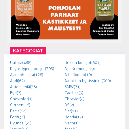
KATEGORIAT
Uutisia (488)
Uusien koeajot (601)
Käytettyjen koeajot (303)
Äijä Kurmee (119)
Ajankohtaista (128)
Alfa Romeo (10)
Audi (62)
Autoilijan hyötyvinkit (300)
Automiehiä (38)
BMW (71)
Byd (7)
Cadillac (3)
Chevrolet (1)
Chrysler (4)
Citroen (16)
DS (2)
Dacia (14)
Fiat (11)
Ford (36)
Honda (17)
Hyundai (31)
Iveco (1)