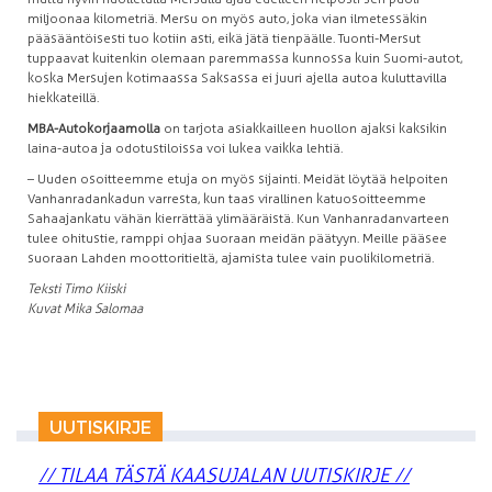
miljoonaa kilometriä. Mersu on myös auto, joka vian ilmetessäkin
pääsääntöisesti tuo kotiin asti, eikä jätä tienpäälle. Tuonti-Mersut
tuppaavat kuitenkin olemaan paremmassa kunnossa kuin Suomi-autot,
koska Mersujen kotimaassa Saksassa ei juuri ajella autoa kuluttavilla
hiekkateillä.
MBA-Autokorjaamolla
on tarjota asiakkailleen huollon ajaksi kaksikin
laina-autoa ja odotustiloissa voi lukea vaikka lehtiä.
– Uuden osoitteemme etuja on myös sijainti. Meidät löytää helpoiten
Vanhanradankadun varresta, kun taas virallinen katuosoitteemme
Sahaajankatu vähän kierrättää ylimääräistä. Kun Vanhanradanvarteen
tulee ohitustie, ramppi ohjaa suoraan meidän päätyyn. Meille pääsee
suoraan Lahden moottoritieltä, ajamista tulee vain puolikilometriä.
Teksti Timo Kiiski
Kuvat Mika Salomaa
UUTISKIRJE
// TILAA TÄSTÄ KAASUJALAN UUTISKIRJE //