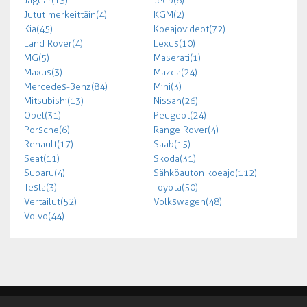
Jaguar (13)
Jeep (6)
Jutut merkeittäin (4)
KGM (2)
Kia (45)
Koeajovideot (72)
Land Rover (4)
Lexus (10)
MG (5)
Maserati (1)
Maxus (3)
Mazda (24)
Mercedes-Benz (84)
Mini (3)
Mitsubishi (13)
Nissan (26)
Opel (31)
Peugeot (24)
Porsche (6)
Range Rover (4)
Renault (17)
Saab (15)
Seat (11)
Skoda (31)
Subaru (4)
Sähköauton koeajo (112)
Tesla (3)
Toyota (50)
Vertailut (52)
Volkswagen (48)
Volvo (44)