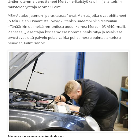
lähtien olemme panostaneet Mersun erikoistyökaluihin ja laitteisiin,
muistelee yrittäjä Toomas Palmi.
MBA-Autokorjaamon ”peruskauraa” ovat Mersut, jotka ovat ohittaneet
jo takuuajan. Osaamista löytyy kuitenkin uudempiinkin Mersuihin. ’
– Tänäänkin oli meillä remontissa uudenkarhea Mersun 63 AMG -malli.
Pienessä, 5 asentajan korjaamossa homma henkilöityy ja asiakkaat
arvostavat, että palvelu pelaa vaikka puhelimessa pulmatilanteissa
neuvoen, Palmi sanoo.
Nopeat varaosatoimitukset