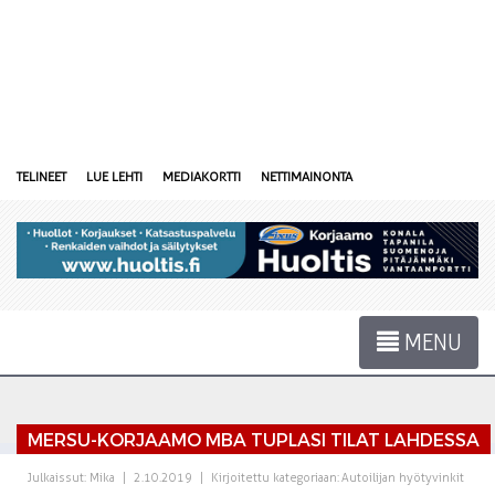
TELINEET
LUE LEHTI
MEDIAKORTTI
NETTIMAINONTA
MENU
MERSU-KORJAAMO MBA TUPLASI TILAT LAHDESSA
Julkaissut:
Mika
|
2.10.2019
|
Kirjoitettu kategoriaan:
Autoilijan hyötyvinkit