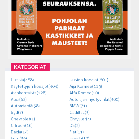
KATEGORIAT
Uutisia (488)
Uusien koeajot (601)
Käytettyjen koeajot (303)
Äijä Kurmee (119)
Ajankohtaista (128)
Alfa Romeo (10)
Audi (62)
Autoilijan hyötyvinkit (300)
Automiehiä (38)
BMW (71)
Byd (7)
Cadillac (3)
Chevrolet (1)
Chrysler (4)
Citroen (16)
DS (2)
Dacia (14)
Fiat (11)
Ford (36)
Honda (17)