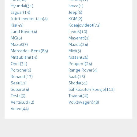
Hyundai (31)
Iveco (1)
Jaguar (13)
Jeep (6)
Jutut merkeittäin (4)
KGM (2)
Kia (45)
Koeajovideot (72)
Land Rover (4)
Lexus (10)
MG (5)
Maserati (1)
Maxus (3)
Mazda (24)
Mercedes-Benz (84)
Mini (3)
Mitsubishi (13)
Nissan (26)
Opel (31)
Peugeot (24)
Porsche (6)
Range Rover (4)
Renault (17)
Saab (15)
Seat (11)
Skoda (31)
Subaru (4)
Sähköauton koeajo (112)
Tesla (3)
Toyota (50)
Vertailut (52)
Volkswagen (48)
Volvo (44)